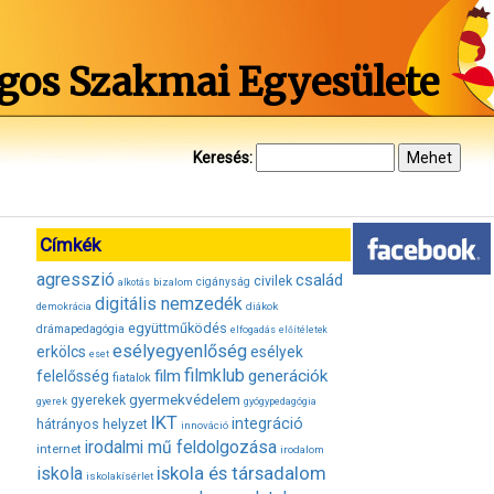
gos Szakmai Egyesülete
Keresés:
Címkék
agresszió
család
civilek
bizalom
cigányság
alkotás
digitális nemzedék
diákok
demokrácia
együttműködés
drámapedagógia
elfogadás
előítéletek
esélyegyenlőség
erkölcs
esélyek
eset
filmklub
film
generációk
felelősség
fiatalok
gyermekvédelem
gyerekek
gyerek
gyógypedagógia
IKT
integráció
hátrányos helyzet
innováció
irodalmi mű feldolgozása
internet
irodalom
iskola és társadalom
iskola
iskolakísérlet