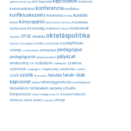
kapcsolatok
jövő
kapcsolat
karácsony
jelenismeret
jog
konferencia
kommunikáció
konfliktus
konfliktuskezelés
kutatás
kreativitás
kritika
könyvajánló
közoktatás
könyv
köznevelési törvény
módszerek
közösség
középiskola
motiváció
média
oktatáspolitika
OFOE
oktatás
nevelés
osztályfőnöki
osztály
olvasás
olvasónapló
osztályfőnök
pedagógus
szerep
pedagógia
osztálykirándulás
pályázat
pedagógusok
pályaorientáció
rendezvény
szabályok
szakmai
SNI
szakképzés
szervezet
szegénység
szolidaritás
szegregáció
színház
tanár-diák
szülők
tanulás
szülő
taneszköz
kapcsolat
tehetséggondozás
továbbképzés
tanárok
társadalom
történelem
verseny
virtuális
kongresszus
visszaemlékezés
virtuális kongresszus 22
ünnep
óraterv
általános iskola
önismeret