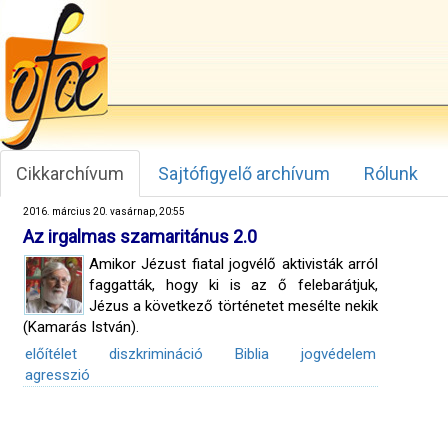
Cikkarchívum
Sajtófigyelő archívum
Rólunk
2016. március 20. vasárnap, 20:55
Az irgalmas szamaritánus 2.0
Amikor Jézust fiatal jogvélő aktivisták arról
faggatták, hogy ki is az ő felebarátjuk,
Jézus a következő történetet mesélte nekik
(Kamarás István).
előítélet
diszkrimináció
Biblia
jogvédelem
agresszió