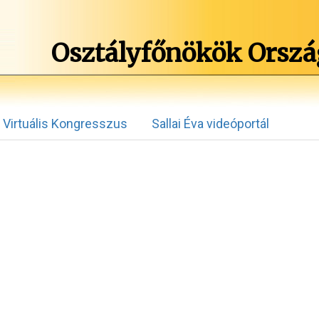
Osztályfőnökök Orszá
Virtuális Kongresszus
Sallai Éva videóportál