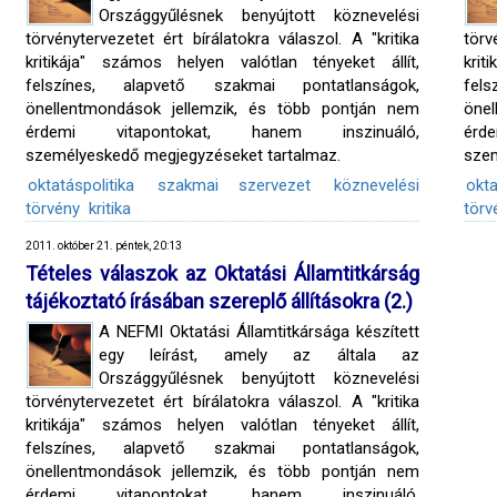
Országgyűlésnek benyújtott köznevelési
törvénytervezetet ért bírálatokra válaszol. A "kritika
törv
kritikája" számos helyen valótlan tényeket állít,
krit
felszínes, alapvető szakmai pontatlanságok,
fel
önellentmondások jellemzik, és több pontján nem
öne
érdemi vitapontokat, hanem inszinuáló,
érd
személyeskedő megjegyzéseket tartalmaz.
szem
oktatáspolitika
szakmai szervezet
köznevelési
okta
törvény
kritika
törv
2011. október 21. péntek, 20:13
Tételes válaszok az Oktatási Államtitkárság
tájékoztató írásában szereplő állításokra (2.)
A NEFMI Oktatási Államtitkársága készített
egy leírást, amely az általa az
Országgyűlésnek benyújtott köznevelési
törvénytervezetet ért bírálatokra válaszol. A "kritika
kritikája" számos helyen valótlan tényeket állít,
felszínes, alapvető szakmai pontatlanságok,
önellentmondások jellemzik, és több pontján nem
érdemi vitapontokat, hanem inszinuáló,