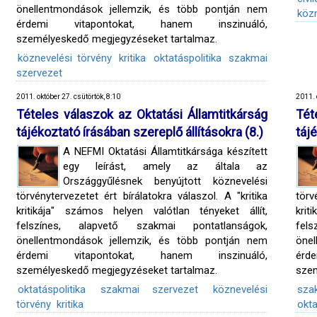
önellentmondások jellemzik, és több pontján nem
közn
érdemi vitapontokat, hanem inszinuáló,
személyeskedő megjegyzéseket tartalmaz.
köznevelési törvény
kritika
oktatáspolitika
szakmai
szervezet
2011. október 27. csütörtök, 8:10
2011. 
Tételes válaszok az Oktatási Államtitkárság
Tét
tájékoztató írásában szereplő állításokra (8.)
táj
A NEFMI Oktatási Államtitkársága készített
egy leírást, amely az általa az
Országgyűlésnek benyújtott köznevelési
törvénytervezetet ért bírálatokra válaszol. A "kritika
törv
kritikája" számos helyen valótlan tényeket állít,
krit
felszínes, alapvető szakmai pontatlanságok,
fel
önellentmondások jellemzik, és több pontján nem
öne
érdemi vitapontokat, hanem inszinuáló,
érd
személyeskedő megjegyzéseket tartalmaz.
szem
oktatáspolitika
szakmai szervezet
köznevelési
sza
törvény
kritika
okta