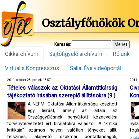
Osztályfőnökök O
Keresés:
Cikkarchívum
Sajtófigyelő archívum
Rólunk
Virtuális Kongresszus
Sallai Éva videóportál
2011. október 28. péntek, 18:57
2011. 
Tételes válaszok az Oktatási Államtitkárság
Civ
tájékoztató írásában szereplő állításokra (9.)
Kor
A NEFMI Oktatási Államtitkársága készített
egy leírást, amely az általa az
Országgyűlésnek benyújtott köznevelési
törvénytervezetet ért bírálatokra válaszol. A "kritika
nyil
kritikája" számos helyen valótlan tényeket állít,
fogl
felszínes, alapvető szakmai pontatlanságok,
civil