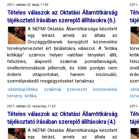
2011. október 25. kedd, 11:59
2011. 
Tételes válaszok az Oktatási Államtitkárság
Tét
tájékoztató írásában szereplő állításokra (6.)
táj
A NEFMI Oktatási Államtitkársága készített
egy leírást, amely az általa az
Országgyűlésnek benyújtott köznevelési
törvénytervezetet ért bírálatokra válaszol. A "kritika
törv
kritikája" számos helyen valótlan tényeket állít,
krit
felszínes, alapvető szakmai pontatlanságok,
fel
önellentmondások jellemzik, és több pontján nem
öne
érdemi vitapontokat, hanem inszinuáló,
érd
személyeskedő megjegyzéseket tartalmaz.
szem
oktatáspolitika
szakmai szervezet
köznevelési
okta
törvény
kritika
törv
2011. október 23. vasárnap, 11:23
2011. 
Tételes válaszok az Oktatási Államtitkárság
Tét
tájékoztató írásában szereplő állításokra (4.)
táj
A NEFMI Oktatási Államtitkársága készített
egy leírást, amely az általa az