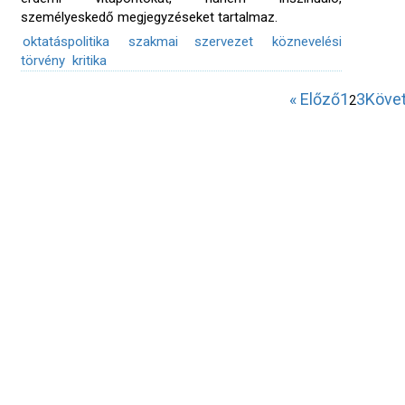
személyeskedő megjegyzéseket tartalmaz.
oktatáspolitika
szakmai szervezet
köznevelési
törvény
kritika
« Előző
1
3
Követ
2