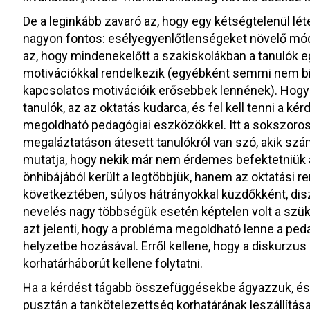
De a leginkább zavaró az, hogy egy kétségtelenül lé
nagyon fontos: esélyegyenlőtlenségeket növelő mód
az, hogy mindenekelőtt a szakiskolákban a tanulók e
motivációkkal rendelkezik (egyébként semmi nem bi
kapcsolatos motivációik erősebbek lennének). Hogy
tanulók, az az oktatás kudarca, és fel kell tenni a k
megoldható pedagógiai eszközökkel. Itt a sokszoro
megaláztatáson átesett tanulókról van szó, akik sz
mutatja, hogy nekik már nem érdemes befektetniük 
önhibájából került a legtöbbjük, hanem az oktatási r
következtében, súlyos hátrányokkal küzdőkként, disz
nevelés nagy többségük esetén képtelen volt a szü
azt jelenti, hogy a probléma megoldható lenne a pedag
helyzetbe hozásával. Erről kellene, hogy a diskurzus
korhatárháborút kellene folytatni.
Ha a kérdést tágabb összefüggésekbe ágyazzuk, és a
pusztán a tankötelezettség korhatárának leszállítás