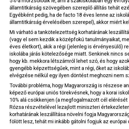
5%-a morzsolódik le, ami a szakiskolában egy évfol
államtitkárság szövegében szereplő állítás tehát ez
Egyébként pedig, ha de facto 18 éves lenne az iskolá
államtitkárság érvelésében szerepel), akkor miért kell
Mi várható a tankötelezettség korhatárának leszállítá
(vagy el sem kezdik a középfokú tanulmányaikat, mert
éves életkort), akik a régi (jelenleg is érvényesülő)
iskolába járás kötelezősége miatt. Senkinek nincs se
hogy kb. mekkora létszámról lehet szó, és hogy azok
gyengébb képzettségűek, mint a régi, őket az iskolá
elvégzése nélkül egy ilyen döntést meghozni nem 
További probléma, hogy Magyarország is részese ann
képező európai uniós törekvésnek, hogy a korai isko
10% alá csökkenjen (a megfogalmazott cél elérését
Rózsa részvételével lezajlott miniszteri értekezlete
korhatárának leszállítása növelni fogja Magyarország
fölött lesz, tehát mi inkább gátolni fogjuk az európai 