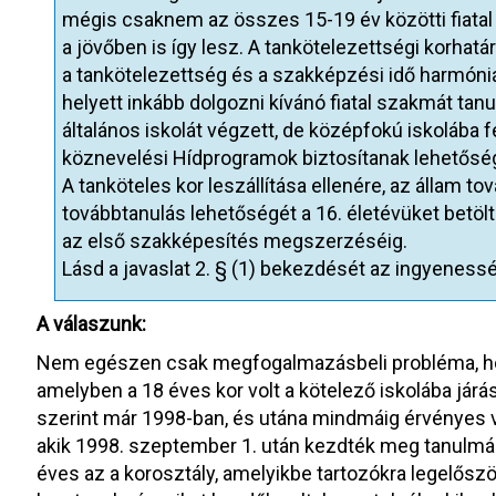
mégis csaknem az összes 15-19 év közötti fiatal 
a jövőben is így lesz. A tankötelezettségi korha
a tankötelezettség és a szakképzési idő harmóniá
helyett inkább dolgozni kívánó fiatal szakmát tan
általános iskolát végzett, de középfokú iskolába 
köznevelési Hídprogramok biztosítanak lehetősége
A tanköteles kor leszállítása ellenére, az állam to
továbbtanulás lehetőségét a 16. életévüket betöltö
az első szakképesítés megszerzéséig.
Lásd a javaslat 2. § (1) bekezdését az ingyenesség
A válaszunk:
Nem egészen csak megfogalmazásbeli probléma, hog
amelyben a 18 éves kor volt a kötelező iskolába járá
szerint már 1998-ban, és utána mindmáig érvényes v
akik 1998. szeptember 1. után kezdték meg tanulmány
éves az a korosztály, amelyikbe tartozókra legelősz