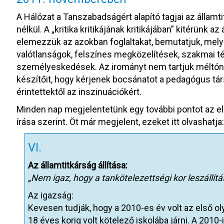
A Hálózat a Tanszabadságért alapító tagjai az államti
nélkül. A „kritika kritikájának kritikájában” kitérünk 
elemezzük az azokban foglaltakat, bemutatjuk, mely 
valótlanságok, felszínes megközelítések, szakmai t
személyeskedések. Az irományt nem tartjuk méltón
készítőit, hogy kérjenek bocsánatot a pedagógus társ
érintettektől az inszinuációkért.
Minden nap megjelentetünk egy további pontot az el
írása szerint. Öt már megjelent, ezeket itt olvashatja
VI.
Az államtitkárság állítása:
„Nem igaz, hogy a tankötelezettségi kor leszállítása
Az igazság:
Kevesen tudják, hogy a 2010-es év volt az első 
18 éves korig volt kötelező iskolába járni. A 2010-