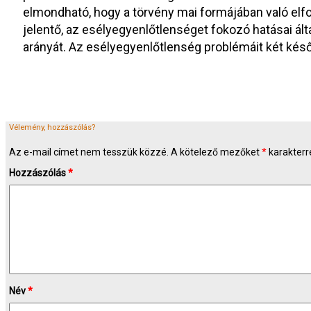
elmondható, hogy a törvény mai formájában való el
jelentő, az esélyegyenlőtlenséget fokozó hatásai álta
arányát. Az esélyegyenlőtlenség problémáit két késő
Vélemény, hozzászólás?
Az e-mail címet nem tesszük közzé.
A kötelező mezőket
*
karakterre
Hozzászólás
*
Név
*