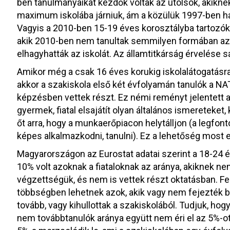
ben tanulmányaikat kezdők voltak az utolsók, akikne
maximum iskolába járniuk, ám a közülük 1997-ben h
Vagyis a 2010-ben 15-19 éves korosztályba tartozók
akik 2010-ben nem tanultak semmilyen formában azé
elhagyhatták az iskolát. Az államtitkárság érvelése sá
Amikor még a csak 16 éves korukig iskolalátogatásra
akkor a szakiskola első két évfolyamán tanulók a NAT
képzésben vettek részt. Ez némi reményt jelentett a
gyermek, fiatal elsajátít olyan általános ismereteke
őt arra, hogy a munkaerőpiacon helytálljon (a legfo
képes alkalmazkodni, tanulni). Ez a lehetőség most el
Magyarországon az Eurostat adatai szerint a 18-24 
10% volt azoknak a fiataloknak az aránya, akiknek 
végzettségük, és nem is vettek részt oktatásban. Fe
többségben lehetnek azok, akik vagy nem fejezték be
tovább, vagy kihullottak a szakiskolából. Tudjuk, hog
nem továbbtanulók aránya együtt nem éri el az 5%-ot