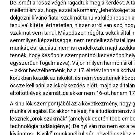
De ismét a rossz végén ragadtuk meg a kérdést. A 
melletti érv az, hogy ezzel a kormány „lehetőséget ad
dolgozni kívánó fiatal szakmát tanulva kiléphessen a
tanulva” kitétel érthetetlen, hiszen arról van szó, hogy
szakmát sem tanul. Másodszor: régóta, sokak által ha
semmilyen képzettséggel nem rendelkező fiatal igen
munkát, és ráadásul nem is rendelkezik majd azokka
tennék, hogy később e szempontból kedvezőbb helyz
egyszerűen fogalmazva). Vajon milyen harmóniáról ír
– akkor beszélhetnénk, ha a 17. életév lenne a korha
korukban kezdik az iskolát, és nem veszítenek közb
össze kell adni az iskolakezdés előtt, majd az általá
eltöltött évek számát, de akkor nem 16-ot, hanem 17-
A kihullók szempontjából az a következmény, hogy
munka világába. Ez akkor helyes, ha a tudásintenzív 
lesznek „örök szakmák” (amelyek esetén több ember
technológia tudásigénye). De nyilván ma nem ez a t
kívánatos. „Kiváló” munkanélküliség-növelő eszköz i