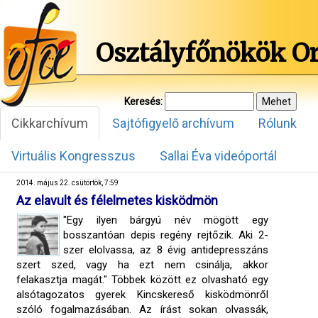
Osztályfőnökök O
Keresés:
Cikkarchívum
Sajtófigyelő archívum
Rólunk
Virtuális Kongresszus
Sallai Éva videóportál
2014. május 22. csütörtök, 7:59
Az elavult és félelmetes kisködmön
"Egy ilyen bárgyú név mögött egy
bosszantóan depis regény rejtőzik. Aki 2-
szer elolvassa, az 8 évig antidepresszáns
szert szed, vagy ha ezt nem csinálja, akkor
felakasztja magát." Többek között ez olvasható egy
alsótagozatos gyerek Kincskereső kisködmönről
szóló fogalmazásában. Az írást sokan olvassák,