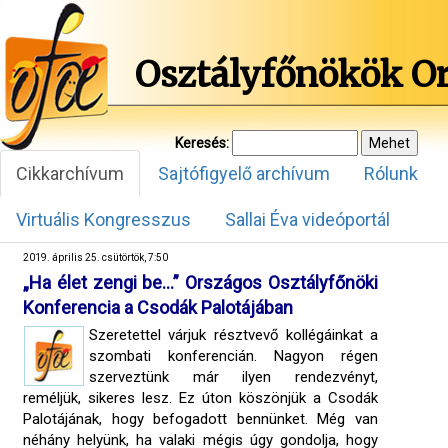
Osztályfőnökök O
Keresés:
Cikkarchívum
Sajtófigyelő archívum
Rólunk
Virtuális Kongresszus
Sallai Éva videóportál
2019. április 25. csütörtök, 7:50
„Ha élet zengi be…” Országos Osztályfőnöki
Konferencia a Csodák Palotájában
Szeretettel várjuk résztvevő kollégáinkat a
szombati konferencián. Nagyon régen
szerveztünk már ilyen rendezvényt,
reméljük, sikeres lesz. Ez úton köszönjük a Csodák
Palotájának, hogy befogadott bennünket. Még van
néhány helyünk, ha valaki mégis úgy gondolja, hogy