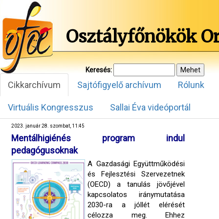
Osztályfőnökök O
Keresés:
Cikkarchívum
Sajtófigyelő archívum
Rólunk
Virtuális Kongresszus
Sallai Éva videóportál
2023. január 28. szombat, 11:45
Mentálhigiénés program indul
pedagógusoknak
A Gazdasági Együttműködési
és Fejlesztési Szervezetnek
(OECD) a tanulás jövőjével
kapcsolatos iránymutatása
2030-ra a jóllét elérését
célozza meg. Ehhez