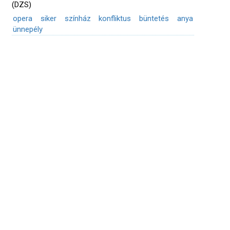
(DZS)
opera
siker
színház
konfliktus
büntetés
anya
ünnepély