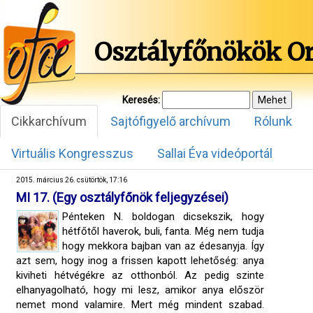
Osztályfőnökök O
Keresés:
Cikkarchívum
Sajtófigyelő archívum
Rólunk
Virtuális Kongresszus
Sallai Éva videóportál
2015. március 26. csütörtök, 17:16
MI 17. (Egy osztályfőnök feljegyzései)
Pénteken N. boldogan dicsekszik, hogy
hétfőtől haverok, buli, fanta. Még nem tudja
hogy mekkora bajban van az édesanyja. Így
azt sem, hogy inog a frissen kapott lehetőség: anya
kiviheti hétvégékre az otthonból. Az pedig szinte
elhanyagolható, hogy mi lesz, amikor anya először
nemet mond valamire. Mert még mindent szabad.