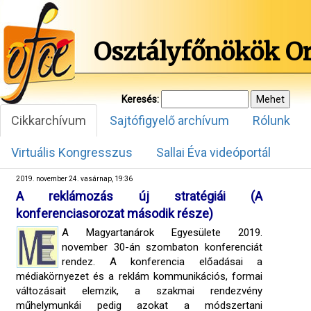
Osztályfőnökök O
Keresés:
Cikkarchívum
Sajtófigyelő archívum
Rólunk
Virtuális Kongresszus
Sallai Éva videóportál
2019. november 24. vasárnap, 19:36
A reklámozás új stratégiái (A
konferenciasorozat második része)
A Magyartanárok Egyesülete 2019.
november 30-án szombaton konferenciát
rendez. A konferencia előadásai a
médiakörnyezet és a reklám kommunikációs, formai
változásait elemzik, a szakmai rendezvény
műhelymunkái pedig azokat a módszertani