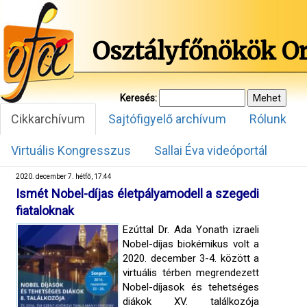
Osztályfőnökök O
Keresés:
Cikkarchívum
Sajtófigyelő archívum
Rólunk
Virtuális Kongresszus
Sallai Éva videóportál
2020. december 7. hétfő, 17:44
Ismét Nobel-díjas életpályamodell a szegedi
fiataloknak
Ezúttal Dr. Ada Yonath izraeli
Nobel-díjas biokémikus volt a
2020. december 3-4. között a
virtuális térben megrendezett
Nobel-díjasok és tehetséges
diákok XV. találkozója