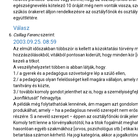
egészségnevelés kötelező 10 óráját még nem vonták vissza, sze
szűkös órakeret álljon rendelkezésre az osztályfőnök és osztálya
együttlétére.
Válasz
Csillag Ferenc
szerint:
2003.09.25. 08:59
Az elmúlt időszakban többször is kellett a közoktatási törvény
hozzászólásokból, vitákból pontosan kiderült, hogy minden kör 
kezeli a titkot.
A veszélyhelyzetet többen is abban látják, hogy:
1./ a gyerek és a pedagógus szövetségre lép a szülő ellen,
2./ a pedagógus olyan felelősséget kell magára vállaljon, amel
tanítvány és közte,
3./ további komoly gondot jelenthet az is, hogy a személyiségf
„konfliktusát” felnagyítja.
A példák még folytathatóak lennének, ám magam azt gondolom, 
produkálhat, amely – ha a pedagósus nevelő szerepét nem erősí
részére. S a nevelő szerepet – éppen az osztályfőnöki órák j
Komoly tett lenne a törvényalkotótól, ha a titok fogalmát megh
hasonlóan egyéb szakmákhoz [orvos, pszichológus stb.] etikai 
betartása számon kérhető. Ha jogi kategória, akkor a jogalkotónak 