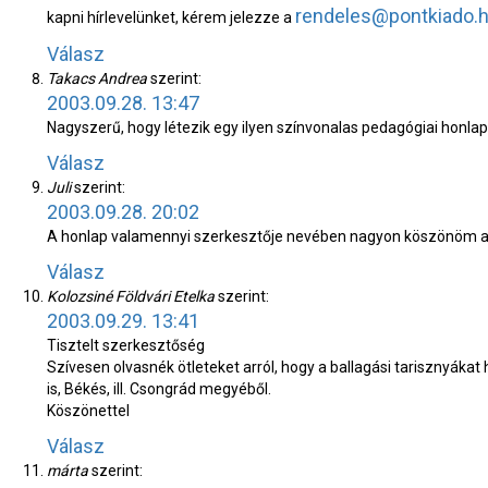
rendeles@pontkiado.
kapni hírlevelünket, kérem jelezze a
Válasz
Takacs Andrea
szerint:
2003.09.28. 13:47
Nagyszerű, hogy létezik egy ilyen színvonalas pedagógiai honlap
Válasz
Juli
szerint:
2003.09.28. 20:02
A honlap valamennyi szerkesztője nevében nagyon köszönöm a dí
Válasz
Kolozsiné Földvári Etelka
szerint:
2003.09.29. 13:41
Tisztelt szerkesztőség
Szívesen olvasnék ötleteket arról, hogy a ballagási tarisznyákat
is, Békés, ill. Csongrád megyéből.
Köszönettel
Válasz
márta
szerint: