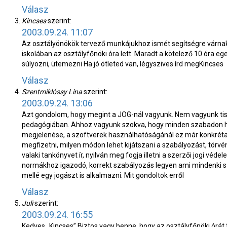
Válasz
Kincses
szerint:
2003.09.24. 11:07
Az osztályönökök tervező munkájukhoz ismét segítségre várna
iskolában az osztályfőnöki óra lett. Maradt a kötelező 10 óra e
súlyozni, ütemezni
Ha jó ötleted van, légyszives írd meg
Kincses
Válasz
Szentmiklóssy Lina
szerint:
2003.09.24. 13:06
Azt gondolom, hogy megint a JOG-nál vagyunk. Nem vagyunk tiszt
pedagógiában. Ahhoz vagyunk szokva, hogy minden szabadon h
megjelenése, a szoftverek használhatóságánál ez már konkrétan 
megfizetni, milyen módon lehet kijátszani a szabályozást, törvény
valaki tankönyvet ír, nyilván meg fogja illetni a szerzői jogi vé
normákhoz igazodó, korrekt szabályozás legyen ami mindenki 
mellé egy jogászt is alkalmazni. Mit gondoltok erről
Válasz
Juli
szerint:
2003.09.24. 16:55
Kedves „Kincses”
Biztos vagy benne, hogy az osztályfőnöki órát