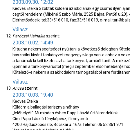
2003.09.30. 12:02
Kedves Etelka
Szoktak küldeni az iskolának egy csomó ilyen ajánl
cégtől rendelem (Mikéné Szabó Mária, 2525 Bajna, Petőfi u.20), é
Elérhetőségeik: tel:33/516 010, fax:33/516 019, e-mail:tari@bal
Válasz
Paróczai Hajnalka
szerint:
2003.10.02. 14:49
Ki tudna nekem segítséget nyújtani a következő dologban
Kötele
használni kívánt tankönyvet megvegye
Joga van-e ahhoz a vezet
a tanárnak ki kell fizetni azt a tankönyvet, amiből tanít. A mi 
újonnan a tankönyvárustól (még szeptember első hetében)elhoztu
Kötelező-e nekem a szakirodalom támogatásból erre fordítan
Válasz
Ancsa
szerint:
2003.10.03. 19:40
Kedves Etelka
Küldöm a ballagási tarisznya néhány
„lelőhelyét”. Mi minden évben Papp László úrtól rendelünk.
Cím: Papp László fényképész, filmnyomó
4200 Hajdúszoboszló, Bocskai u. 16/a Telefon 06 52 361 971