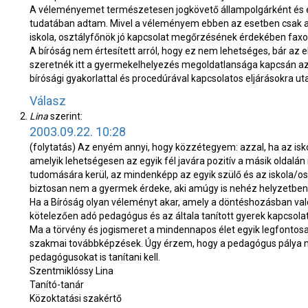
A véleményemet természetesen jogkövető állampolgárként és e
tudatában adtam. Mivel a véleményem ebben az esetben csak az 
iskola, osztályfőnök jó kapcsolat megőrzésének érdekében faxo
A bíróság nem értesített arról, hogy ez nem lehetséges, bár az el
szeretnék itt a gyermekelhelyezés megoldatlansága kapcsán az 
bírósági gyakorlattal és procedúrával kapcsolatos eljárásokra u
Válasz
Lina
szerint:
2003.09.22. 10:28
(folytatás) Az enyém annyi, hogy közzétegyem: azzal, ha az isko
amelyik lehetségesen az egyik fél javára pozitív a másik oldalán 
tudomására kerül, az mindenképp az egyik szülő és az iskola/o
biztosan nem a gyermek érdeke, aki amúgy is nehéz helyzetben
Ha a Bíróság olyan véleményt akar, amely a döntéshozásban valób
kötelezően adó pedagógus és az általa tanított gyerek kapcsolat
Ma a törvény és jogismeret a mindennapos élet egyik legfontosa
szakmai továbbképzések. Úgy érzem, hogy a pedagógus pálya ma
pedagógusokat is tanítani kell.
Szentmiklóssy Lina
Tanító-tanár
Közoktatási szakértő