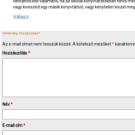
tanítanod kell valamiből, ha az iskolai könyvtáratokban nincs meg
vagy kiveszed egy másik könyvtárból, vagy kénytelen leszel meg
Válasz
Vélemény, hozzászólás?
Az e-mail címet nem tesszük közzé.
A kötelező mezőket
*
karakterrel
Hozzászólás
*
Név
*
E-mail cím
*