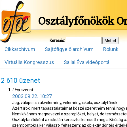
Osztályfőnökök O
Keresés:
Cikkarchívum
Sajtófigyelő archívum
Rólunk
Virtuális Kongresszus
Sallai Éva videóportál
2 610 üzenet
Lina
szerint:
2003.09.22. 10:27
Jog, válóper, szakvélemény, vélemény, iskola, osztályfőnök
Azért írok, mert tapasztalataimat közzé szeretném tenni, hogy m
Nem kívánom megnevezni a szereplőket, helyet, de természete
Osztálytanítóként az iskolán keresztül keresett meg a Bíróság 
szempontokra kér választ- felteszem: az objektív döntés érdek