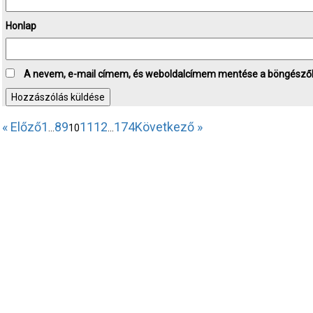
Honlap
A nevem, e-mail címem, és weboldalcímem mentése a böngésző
« Előző
1
8
9
11
12
174
Következő »
…
10
…