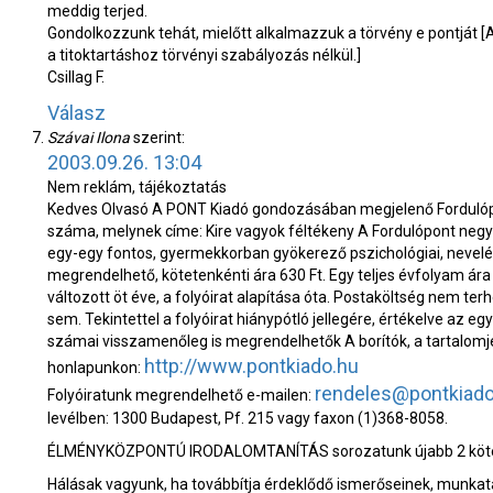
meddig terjed.
Gondolkozzunk tehát, mielőtt alkalmazzuk a törvény e pontját
[A
a titoktartáshoz törvényi szabályozás nélkül.]
Csillag F.
Válasz
Szávai Ilona
szerint:
2003.09.26. 13:04
Nem reklám, tájékoztatás
Kedves Olvasó
A PONT Kiadó gondozásában megjelenő Fordulópont 
száma, melynek címe: Kire vagyok féltékeny
A Fordulópont negy
egy-egy fontos, gyermekkorban gyökerező pszichológiai, nevelési
megrendelhető, kötetenkénti ára 630 Ft. Egy teljes évfolyam ára 
változott öt éve, a folyóirat alapítása óta. Postaköltség nem ter
sem. Tekintettel a folyóirat hiánypótló jellegére, értékelve az eg
számai visszamenőleg is megrendelhetők
A borítók, a tartalom
http://www.pontkiado.hu
honlapunkon:
rendeles@pontkiado
Folyóiratunk megrendelhető e-mailen:
levélben: 1300 Budapest, Pf. 215 vagy faxon (1)368-8058.
ÉLMÉNYKÖZPONTÚ IRODALOMTANÍTÁS sorozatunk újabb 2 köte
Hálásak vagyunk, ha továbbítja érdeklődő ismerőseinek, munkatá