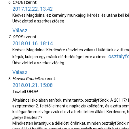
OFOE
szerint:
2017.12.22. 13:42
Kedves Magdolna, ez kemény munkajogi kérdés, és utána kell kér
Üdvözlettel a szerkesztőség
Válasz
OFOE
szerint:
2018.01.16. 18:14
Kedves Magdolna! Kérdésére részletes választ küldtünk az itt 
osztaly
kérjük, küldjön egy másik elérhetőséget erre a címre:
Üdvözlettel a szerkesztőség
Válasz
Havasi Gabriella
szerint:
2018.01.21. 15:08
Tisztelt OFOE!
Általános iskolában tanítok, mint tanító, osztályfőnök. A 20117/
szeptember 2. felétől elment a napközis kollégám, és azóta sem s
kolléganőmmel végezzük el ezt a betöltetlen állást. Kérdésem, h
„helyettesítést”?
Mindketten letanítjuk a délelőtti óráinkat, minden osztályfőnöki