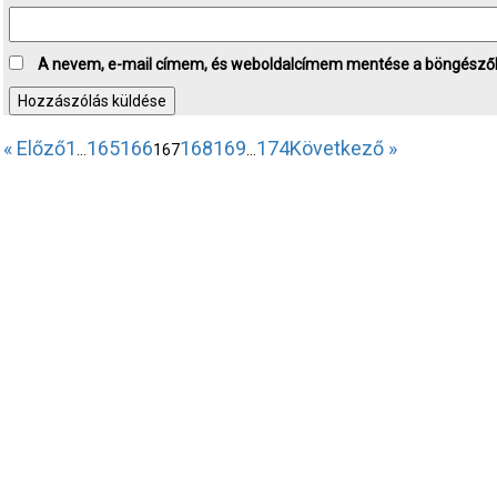
A nevem, e-mail címem, és weboldalcímem mentése a böngésző
« Előző
1
165
166
168
169
174
Következő »
…
167
…