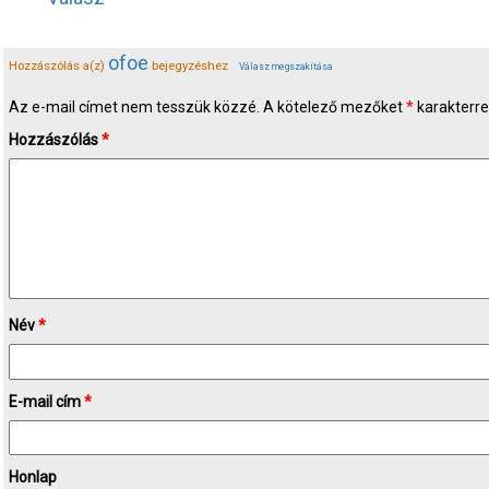
ofoe
Hozzászólás a(z)
bejegyzéshez
Válasz megszakítása
Az e-mail címet nem tesszük közzé.
A kötelező mezőket
*
karakterrel
Hozzászólás
*
Név
*
E-mail cím
*
Honlap