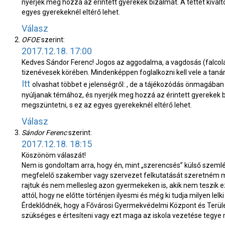
nyerjék meg hozzá az érintett gyerekek bizalmát. A tettet kiváltó
egyes gyerekeknél eltérő lehet.
Válasz
OFOE
szerint:
2017.12.18. 17:00
Kedves Sándor Ferenc! Jogos az aggodalma, a vagdosás (falcolá
tizenévesek körében. Mindenképpen foglalkozni kell vele a taná
Itt
olvashat többet e jelenségről: , de a tájékozódás önmagában
nyúljanak témához, és nyerjék meg hozzá az érintett gyerekek biza
megszüntetni, s ez az egyes gyerekeknél eltérő lehet.
Válasz
Sándor Ferenc
szerint:
2017.12.18. 18:15
Köszönöm válaszát!
Nem is gondoltam arra, hogy én, mint „szerencsés” külső szemlé
megfelelő szakember vagy szervezet felkutatását szeretném mi
rajtuk és nem mellesleg azon gyermekeken is, akik nem teszik ez
attól, hogy ne előtte történjen ilyesmi és még ki tudja milyen lel
Érdeklődnék, hogy a Fővárosi Gyermekvédelmi Központ és Terül
szükséges e értesíteni vagy ezt maga az iskola vezetése tegye