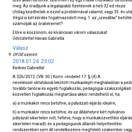
üres állást betöltve. szerintem ez egy másik munkakör betölté
meg. Az óradíjunk a legalapabb fizetésnek a heti 32 ed része.
Utólag kezdhetek-e ezzel a problémával valamit, vagy 35. év utá
Végül is két kérdés fogalmazódott meg. 1. az „üresállás” betöl
számolják az órabéremet?
Előre is köszönöm, és kíváncsian várom válaszukat.
Üdvözlettel Havasi Gabriella
Válasz
OFOE
szerint:
2018.01.24. 23:02
Kedves Gabriella!
A 326/2013. (VIII. 30.) Korm. rendelet 17. § (4) A
neveléssel-oktatással lekötött munkaidejét meghaladóan a pe
további tanórai és egyéb foglalkozás, pedagógiai szakszolgálati
közvetlen foglalkozás megtartása akkor rendelhető el, ha
a) a munkakör nincs betöltve, a pályázati eljárás idejére,
b) a munkakör nincs betöltve, és az álláshelyre kiírt nyilvános
pályázat sikertelen volt, feltéve, hogy a munkaközvetítési eljárá
sikertelen maradt, és a pedagógusok állandó helyettesítési
rendszerében sem áll rendelkezésre megfelelő szakember vag