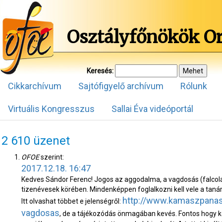
Osztályfőnökök O
Keresés:
Cikkarchívum
Sajtófigyelő archívum
Rólunk
Virtuális Kongresszus
Sallai Éva videóportál
2 610 üzenet
OFOE
szerint:
2017.12.18. 16:47
Kedves Sándor Ferenc! Jogos az aggodalma, a vagdosás (falcolá
tizenévesek körében. Mindenképpen foglalkozni kell vele a taná
http://www.kamaszpanas
Itt olvashat többet e jelenségről:
vagdosas
, de a tájékozódás önmagában kevés. Fontos hogy k