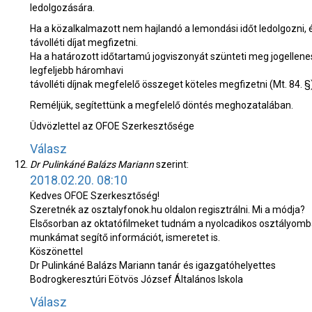
ledolgozására.
Ha a közalkalmazott nem hajlandó a lemondási időt ledolgozni, é
távolléti díjat megfizetni.
Ha a határozott időtartamú jogviszonyát szünteti meg jogellenes
legfeljebb háromhavi
távolléti díjnak megfelelő összeget köteles megfizetni (Mt. 84. §)
Reméljük, segítettünk a megfelelő döntés meghozatalában.
Üdvözlettel az OFOE Szerkesztősége
Válasz
Dr Pulinkáné Balázs Mariann
szerint:
2018.02.20. 08:10
Kedves OFOE Szerkesztőség!
Szeretnék az osztalyfonok.hu oldalon regisztrálni. Mi a módja?
Elsősorban az oktatófilmeket tudnám a nyolcadikos osztályomba
munkámat segítő információt, ismeretet is.
Köszönettel
Dr Pulinkáné Balázs Mariann tanár és igazgatóhelyettes
Bodrogkeresztúri Eötvös József Általános Iskola
Válasz