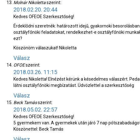
Molnár Nikoletta
szerint:
2018.02.20. 20:44
Kedves OFEOE Szerkesztőség!
Érdeklődni szeretnék: határozott idejű, gyakornoki besorolásb
osztályfőnöki feladatokat, rendelkezhet-e osztályfőnöki munkakö
ezt?
Köszönöm válaszukat! Nikoletta
Válasz
OFOE
szerint:
2018.03.26. 11:15
Kedves Nikoletta! Elnézést kérünk a késedelmes válaszért. Pedag
látni osztályfőnöki megbízatást. Üdvözlettel a szerkesztőség
Válasz
Beck Tamás
szerint:
2018.05.02. 22:57
Kedves OFEOE Szerkesztőség!
5 gyermekem van. A gyermekek után járó 7 nap pótszabadságot 
Köszönettel: Beck Tamás
Válasz