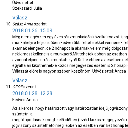
Üdvözlettel
Szekszárdi Júlia
Válasz
Szász Anna
szerint:
2018.01.26. 15:03
Még nem egészen egy éves részmunkaidős közalkalmazotti jo
munkahelyre teljes időben,kedvezőbb feltételekkel vennének f
akarnak elengedni,de 2 hónapot la akarnak velem még dolgoztatn
nekik most kellene is a munkaerő.Mit tehetek abban az esetben
azonnal eljönni erről a munkahelyről.Kell-e ebben az esetben 
egyáltalán kiköthetnek-e közös megegyezés esetén is 2 hónap l
Válaszát előre is nagyon szépen köszönöm! Üdvözlettel: Ancsa
Válasz
OFOE
szerint:
2018.01.28. 12:28
Kedves Ancsa!
Az a kérdés, hogy határozott vagy határozatlan idejű jogviszo
szüntetni a
megállapodásnak megfelelő időben (ezért közös megegyezés).
jogviszony szüntethető meg, ebben az esetben van két hónap le