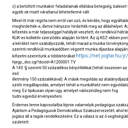
c) a betöltött munkakör feladatainak ellátása betegség, baleset
egyéb ok miatt váratlanul lehetetlenné vált.
Mivel itt már régóta nem erről van szó, és kérdés, hogy egyáltal
meghirdették-e, illetve hányszor hirdették meg az álláshelyet. A
kifizetés a már teljességgel hatályát vesztett, és rendkívül hátr
KLIK-es kollektív szerződés alapján történt. Az új KSZ-ekben pon
a kérdést nem szabályozzák, tehát marad a munka törvényköny
szerinti rendkívüli munkaidőben végzett munka díjazása alapján 
https://net.jogtar.hu/jr
kifizetni szerintünk a többletórákat
hjegy_doc.cgi?docid=A1200001.TV
A 143. § szerinti 50 százalékos bérpótlékkal (tehát összesen az
eső
illetmény 150 százalékával). A másik megoldás az átalánydíjazá
szóló megállapodás, amelyet tehát a munkáltató nem egyoldal
meg. Ez tipikusan olyan ügy, amelyet valószínűleg nem fog
tudni egyedül érvényesíteni.
Érdemes lenne kapcsolatba lépnie valamelyik pedagógus szaksz
Ajánlom a Pedagógusok Demokratikus Szakszervezetét, ahol ki
jogász áll a tagok rendelkezésére. Ez a válasz is az ő segítségük
született.