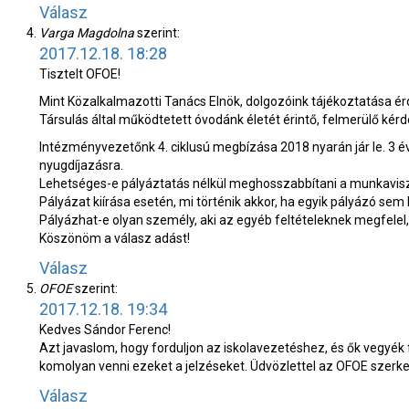
Válasz
Varga Magdolna
szerint:
2017.12.18. 18:28
Tisztelt OFOE!
Mint Közalkalmazotti Tanács Elnök, dolgozóink tájékoztatása é
Társulás által működtetett óvodánk életét érintő, felmerülő ké
Intézményvezetőnk 4. ciklusú megbízása 2018 nyarán jár le. 3 é
nyugdíjazásra.
Lehetséges-e pályáztatás nélkül meghosszabbítani a munkavisz
Pályázat kiírása esetén, mi történik akkor, ha egyik pályázó se
Pályázhat-e olyan személy, aki az egyéb feltételeknek megfelel
Köszönöm a válasz adást!
Válasz
OFOE
szerint:
2017.12.18. 19:34
Kedves Sándor Ferenc!
Azt javaslom, hogy forduljon az iskolavezetéshez, és ők vegyék fe
komolyan venni ezeket a jelzéseket. Üdvözlettel az OFOE szerk
Válasz