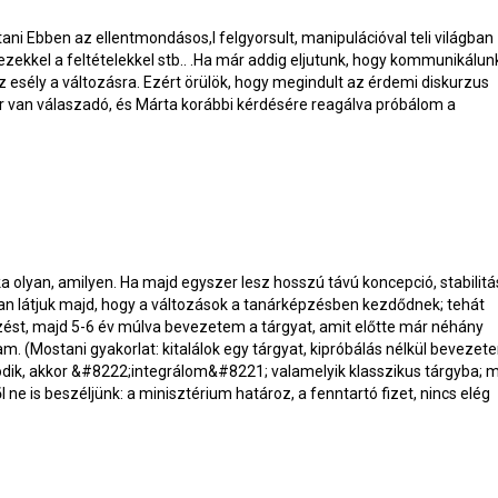
tani
Ebben az ellentmondásos,l felgyorsult, manipulációval teli világban
ezekkel a feltételekkel stb.. .Ha már addig eljutunk, hogy kommunikálun
az esély a változásra. Ezért örülök, hogy megindult az érdemi diskurzus
r van válaszadó, és Márta korábbi kérdésére reagálva próbálom a
 olyan, amilyen. Ha majd egyszer lesz hosszú távú koncepció, stabilitá
nnan látjuk majd, hogy a változások a tanárképzésben kezdődnek; tehát
ést, majd 5-6 év múlva bevezetem a tárgyat, amit előtte már néhány
m. (Mostani gyakorlat: kitalálok egy tárgyat, kipróbálás nélkül bevezete
dik, akkor &#8222;integrálom&#8221; valamelyik klasszikus tárgyba; 
 is beszéljünk: a minisztérium határoz, a fenntartó fizet, nincs elég