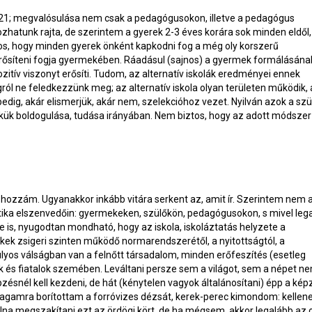
221; megvalósulása nem csak a pedagógusokon, illetve a pedagógus
zhatunk rajta, de szerintem a gyerek 2-3 éves korára sok minden eldől,
tos, hogy minden gyerek önként kapkodni fog a még oly korszerű
 erősíteni fogja gyermekében. Ráadásul (sajnos) a gyermek formálásána
itív viszonyt erősíti. Tudom, az alternatív iskolák eredményei ennek
ól ne feledkezzünk meg; az alternatív iskola olyan területen működik, 
edig, akár elismerjük, akár nem, szelekcióhoz vezet. Nyilván azok a szü
mekük boldogulása, tudása irányában. Nem biztos, hogy az adott módszer
l hozzám. Ugyanakkor inkább vitára serkent az, amit ír. Szerintem nem 
itika elszenvedőin: gyermekeken, szülőkön, pedagógusokon, s mivel leg
e is, nyugodtan mondható, hogy az iskola, iskoláztatás helyzete a
tékek zsigeri szinten működő normarendszerétől, a nyitottságtól, a
úlyos válságban van a felnőtt társadalom, minden erőfeszítés (esetleg
k és fiatalok szemében. Leváltani persze sem a világot, sem a népet n
épzésnél kell kezdeni, de hát (kénytelen vagyok általánosítani) épp a kép
agamra borítottam a forróvizes dézsát, kerek-perec kimondom: kellen
a megszakítani ezt az ördögi kört, de ha mégsem, akkor legalább az o