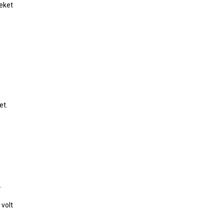
yeket
et.
.
 volt