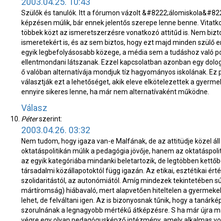
2003.04.25. 10:43
Szülők és tanulók. Itt a fórumon vázolt &#8222;álomiskola&#8
képzésen múlik, bár ennek jelentős szerepe lenne benne. Vitatko
többek közt az ismeretszerzésre vonatkozó attitűd is. Nem biz
ismeretekért is, és az sem biztos, hogy ezt majd minden szülő
egyik legbefolyásosabb közege, a média sem a tudáshoz való poz
ellentmondani látszanak. Ezzel kapcsolatban azonban egy dologr
ő valóban alternatívája mondjuk tíz hagyományos iskolának. Ez p
választják ezt a lehetőséget, akik eleve elkötelezettek a gyer
ennyire sikeres lenne, ha már nem alternatívaként működne.
Válasz
Péter
szerint:
2003.04.26. 03:32
Nem tudom, hogy igaza van-e Malfának, de az attitüdje közel ál
oktatáspolitikán múlik a pedagógia jövője, hanem az oktatáspol
az egyik kategóriába mindanki beletartozik, de legtöbben kettőb
társadalmi közállapotoktól függ igazán. Az etikai, esztétikai ér
szolidaritástól, az autonómiától. Amíg mindezek tekintetében s
mártíromság) hiábavaló, mert alapvetően hiteltelen a gyermeke
lehet, de felváltani igen. Az is bizonyosnak tűnik, hogy a tanárk
szorulnának a legnagyobb mértékű átképzésre. S ha már újra m
végre egy olyan pedagógusképző intézmény, amely alkalmas voln