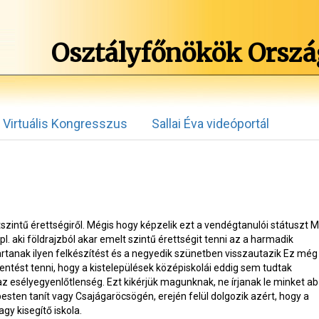
Osztályfőnökök Orszá
Virtuális Kongresszus
Sallai Éva videóportál
zintű érettségiről. Mégis hogy képzelik ezt a vendégtanulói státuszt
Mi
pl. aki földrajzból akar emelt szintű érettségit tenni az a harmadik
rtanak ilyen felkészítést és a negyedik szünetben visszautazik
Ez még
elentést tenni, hogy a kistelepülések középiskolái eddig sem tudtak
z esélyegyenlőtlenség. Ezt kikérjük magunknak, ne írjanak le minket ab
ten tanít vagy Csajágaröcsögén, erején felül dolgozik azért, hogy a
gy kisegítő iskola.