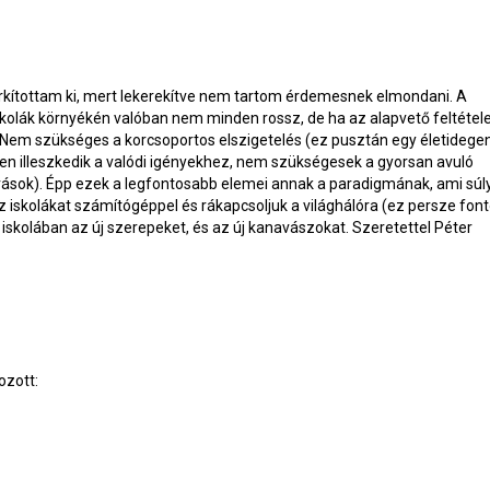
kítottam ki, mert lekerekítve nem tartom érdemesnek elmondani. A
kolák környékén valóban nem minden rossz, de ha az alapvető feltétel
Nem szükséges a korcsoportos elszigetelés (ez pusztán egy életidege
en illeszkedik a valódi igényekhez, nem szükségesek a gyorsan avuló
rások). Épp ezek a legfontosabb elemei annak a paradigmának, ami súl
z iskolákat számítógéppel és rákapcsoljuk a világhálóra (ez persze font
iskolában az új szerepeket, és az új kanavászokat. Szeretettel
Péter
ozott: