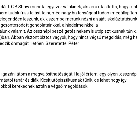
st. G.B.Shaw mondta egyszer valakinek, aki arra utasította, hogy csa
y nem tudok friss tojást tojni, még nagy biztonsággal tudom megállapítan
elegendően leszünk, akik szembe merünk nézni a saját iskoláztatásun
egcsontosodott gondolatainkkal, a hiedelmeinkkel a
lálunk valamit. Az össznépi beszélgetés nekem is utópisztikusnak tűnik.
má(k)ban. Abban viszont biztos vagyok, hogy nincs végső megoldás, még h
edzik önmagát illetően. Szeretettel
Péter
igazán látom a megvalósíthatóságát. Ha jól értem, egy olyen „össznép
tól tanár és diák. Kicsit utópisztikusnak tűnik, de lehet hogy így
gokból kerekednek aztán a végső megoldások.