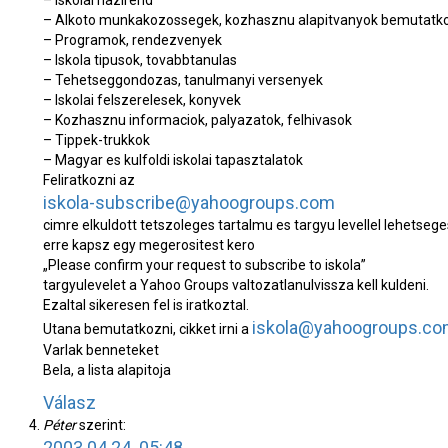
– Iskolai hazirend
– Alkoto munkakozossegek, kozhasznu alapitvanyok bemutatk
– Programok, rendezvenyek
– Iskola tipusok, tovabbtanulas
– Tehetseggondozas, tanulmanyi versenyek
– Iskolai felszerelesek, konyvek
– Kozhasznu informaciok, palyazatok, felhivasok
– Tippek-trukkok
– Magyar es kulfoldi iskolai tapasztalatok
Feliratkozni az
iskola-subscribe@yahoogroups.com
cimre elkuldott tetszoleges tartalmu es targyu levellel lehetsege
erre kapsz egy megerositest kero
„Please confirm your request to subscribe to iskola”
targyulevelet a Yahoo
Groups
valtozatlanulvissza kell kuldeni.
Ezaltal sikeresen fel is iratkoztal.
iskola@yahoogroups.c
Utana bemutatkozni, cikket irni a
Varlak benneteket
Bela, a lista alapitoja
Válasz
Péter
szerint:
2003.04.24. 05:48