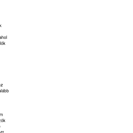
k
ahol
lők
az
alább
em
zők
e
tt