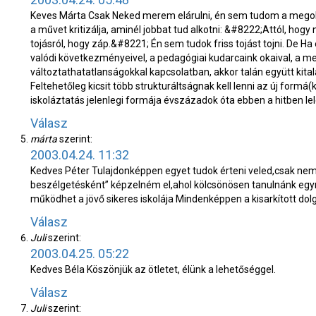
Keves Márta
Csak Neked merem elárulni, én sem tudom a megoldá
a művet kritizálja, aminél jobbat tud alkotni: &#8222;Attól, hog
tojásról, hogy záp.&#8221; Én sem tudok friss tojást tojni. De
Ha 
valódi következményeivel, a pedagógiai kudarcaink okaival, a m
változtathatatlanságokkal kapcsolatban, akkor talán együtt kita
Feltehetőleg kicsit több strukturáltságnak kell lenni az új for
iskoláztatás jelenlegi formája évszázadok óta ebben a hitben lel
Válasz
márta
szerint:
2003.04.24. 11:32
Kedves Péter
Tulajdonképpen egyet tudok érteni veled,csak nem 
beszélgetésként” képzelném el,ahol kölcsönösen tanulnánk egymás
működhet a jövő sikeres iskolája
Mindenképpen a kisarkított dol
Válasz
Juli
szerint:
2003.04.25. 05:22
Kedves Béla
Köszönjük az ötletet, élünk a lehetőséggel.
Válasz
Juli
szerint: