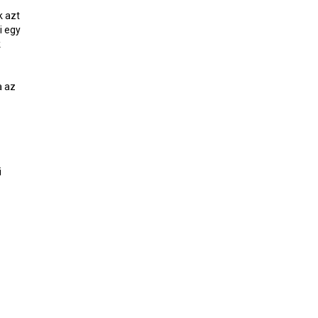
k azt
i egy
k
a az
i