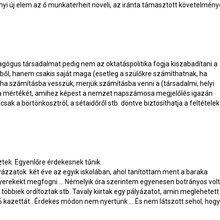
nyi új elem az ő munkaterheit növeli, az iránta támasztott követelmén
gógus társadalmat pedig nem az oktatáspolitika fogja kiszabadítani a
ből, hanem csakis saját maga (esetleg a szülőkre számíthatnak, ha
 ha számításba vesszük, merjük számításba venni a (társadalmi, helyi
nak a mértékét, amihez képest a nemzet napszámosa megjelőlés igazán
sak a börtönkosztról, a sétaidőről stb. döntve biztosíthatja a feltételek
tek. Egyenlőre érdekesnek tűnik.
gyázzatok
két éve az egyik iskolában, ahol tanítottam ment a baraka
 gyerekekt megfogni … Némelyik óra szerintem egyenesen botrányos volt
 többiek ordítoztak stb. Tavaly kiirtak egy pályázatot, amin meglehetett
 6 kazettát . Érdekes módon nem nyertünk … És nem látszott sehol, hogy