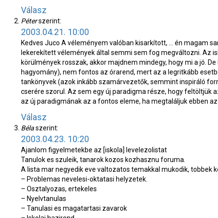
Válasz
Péter
szerint:
2003.04.21. 10:00
Kedves Juco
A véleményem valóban kisarkított, … én magam sar
lekerekített vélemények által semmi sem fog megváltozni. Az is
körülmények rosszak, akkor majdnem mindegy, hogy mi a jó. De
hagyomány), nem fontos az órarend, mert az a legritkább esetb
tankönyvek (azok inkább szamárvezetők, semmint inspiráló for
cserére szorul. Az sem egy új paradigma része, hogy feltöltjük a
az új paradigmának az a fontos eleme, ha megtaláljuk ebben az 
Válasz
Béla
szerint:
2003.04.23. 10:20
Ajanlom figyelmetekbe az [iskola] levelezolistat
Tanulok es szuleik, tanarok kozos kozhasznu foruma.
A lista mar negyedik eve valtozatos temakkal mukodik, tobbek k
– Problemas nevelesi-oktatasi helyzetek.
– Osztalyozas, ertekeles
– Nyelvtanulas
– Tanulasi es magatartasi zavarok