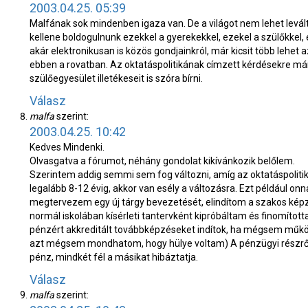
2003.04.25. 05:39
Malfának sok mindenben igaza van. De a világot nem lehet levál
kellene boldogulnunk ezekkel a gyerekekkel, ezekel a szülőkkel, 
akár elektronikusan is közös gondjainkról, már kicsit több lehet 
ebben a rovatban. Az oktatáspolitikának címzett kérdésekre má
szülőegyesület illetékeseit is szóra bírni.
Válasz
malfa
szerint:
2003.04.25. 10:42
Kedves Mindenki.
Olvasgatva a fórumot, néhány gondolat kikívánkozik belőlem.
Szerintem addig semmi sem fog változni, amíg az oktatáspolitika
legalább 8-12 évig, akkor van esély a változásra. Ezt például o
megtervezem egy új tárgy bevezetését, elindítom a szakos képz
normál iskolában kísérleti tantervként kipróbáltam és finomította
pénzért akkreditált továbbképzéseket indítok, ha mégsem műkö
azt mégsem mondhatom, hogy hülye voltam) A pénzügyi részről ne
pénz, mindkét fél a másikat hibáztatja.
Válasz
malfa
szerint: