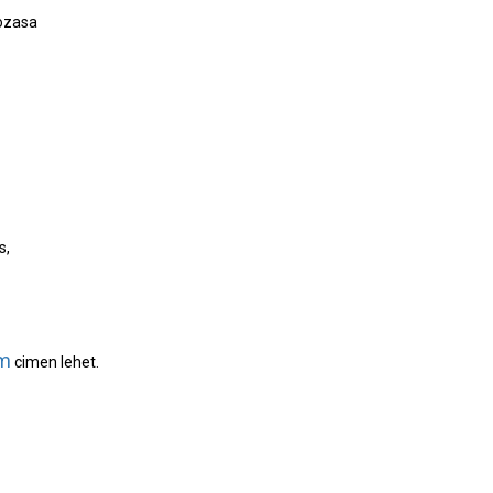
ozasa
s,
om
cimen lehet.