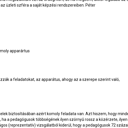
z üzleti szféra a saját képzési rendszereiben. Péter
komoly apparártus
zzák a feladatokat, az apparátus, ahogy az a szerepe szerint való,
ételek biztosításában azért komoly feladata van. Azt hiszem, hogy mind
a a pedagógusok többségének ilyen szörnyű rossz a közérzete, ilyen
ágos (reprezentatív) vizsgálatból kiderül, hogy a pedagógusok 72 száza