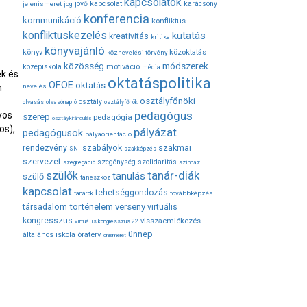
kapcsolatok
jövő
kapcsolat
karácsony
jelenismeret
jog
konferencia
kommunikáció
konfliktus
konfliktuskezelés
kutatás
kreativitás
kritika
könyvajánló
közoktatás
könyv
köznevelési törvény
módszerek
közösség
középiskola
motiváció
média
ek és
oktatáspolitika
OFOE
oktatás
n
nevelés
osztályfőnöki
osztály
olvasás
olvasónapló
osztályfőnök
pedagógus
yos
szerep
pedagógia
osztálykirándulás
os),
pályázat
pedagógusok
pályaorientáció
rendezvény
szabályok
szakmai
SNI
szakképzés
szervezet
szegénység
szolidaritás
szegregáció
színház
tanár-diák
szülők
tanulás
szülő
taneszköz
kapcsolat
tehetséggondozás
továbbképzés
tanárok
társadalom
történelem
verseny
virtuális
kongresszus
visszaemlékezés
virtuális kongresszus 22
ünnep
óraterv
általános iskola
önismeret