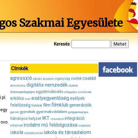
gos Szakmai Egyesülete
Keresés:
Címkék
agresszió
család
civilek
bizalom
cigányság
alkotás
digitális nemzedék
diákok
demokrácia
együttműködés
drámapedagógia
elfogadás
előítéletek
 pl.
esélyegyenlőség
erkölcs
esélyek
eset
filmklub
film
generációk
felelősség
fiatalok
 egy
gyermekvédelem
gyerekek
gyerek
gyógypedagógia
IKT
integráció
hátrányos helyzet
innováció
 ovo.
irodalmi mű feldolgozása
internet
irodalom
iskola és társadalom
iskola
iskolakísérlet