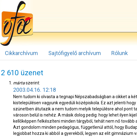
Cikkarchívum
Sajtófigyelő archívum
Rólunk
2 610 üzenet
márta
szerint:
2003.04.16. 12:18
Nem tudom ki olvasta a tegnapi Népszabadságban a cikket a kéts
kistelepülésen vagyunk egyedüli középiskola. Ez azt jelenti hogy 
szünetben átutazik a nem tudom melyik településre ahol pont ta
városon belül is nehéz. A másik dolog pedig: hogy lehet ilyen kij
kellőképpen felkészíteni minden tárgyból, tehát nem nő tovább a
Azt gondolom minden pedagógus, függetlenül attól, hogy Budapes
legjobbat hozza ki abból a gyerekből, legyen az elit gimnázium va