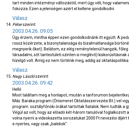
tart minden intézményi változástól, mert úgy véli, hogy valamen
fokozza. Ezen a jelenségen azért el kellene gondolkodni.
Válasz
Péter
szerint:
2003.04.26. 09:05
Úgy érzem, mintha éppen ezen gondolkodnánk itt együtt. A peda
rossz közérzete, a bizonytalansága és bizalmatlansága börtöné
megnyerik őket). Belátom, ez elég reménytelenül hangzik, főleg
társadalmi, sőt tantestületi szinten is meglévő) kiskorúsítás
hízelgő volt. Amíg ez nem történik meg, addig az oktatáspolitika c
Válasz
Nagy László
szerint:
2003.04.26. 09:42
Helló
Most találtam meg a honlapot, miután a tanforumon bejelentkez
Más: Baraka program (Önismeret Oktatásszervezési Bt.) vel vi
program: osztályfőnöki órákat tartottak fiatalok. Nem tudták a
Végül az volt, hogy az előadó két-három tanulóval foglalkozott a
volna nyerni a videokazetta sorozatukat 2000 Ft nevezési díjért
e nyertes, vagy csak „balekok”.