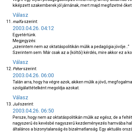
kiképzett szakemberek jól járnának, mert majd megfizetné őket a
Válasz
malfa
szerint:
2003.04.26. 04:12
Egyetértünk.
Megjegyzés:
„szerintem nem az oktatáspolitikán múlik a pedagógia jövője…”
Szerintem sem. Már csak az a (költői) kérdés, mire akkor ez a 
Válasz
Péter
szerint:
2003.04.26. 06:00
Talán arra, hogy ha végre azok, akiken múlik a jövő, megfogalma
szolgálattételként megoldja azokat.
Válasz
Juli
szerint:
2003.04.26. 06:50
Persze, hogy nem az oktatáspolitikán múlik az egész, de a felt
nagyszerű és kevésbé nagyszerű kezdeményezés hamvába hal, h
általános a bizonytalanság és bizalmatlanság. Egy aktuális orsz