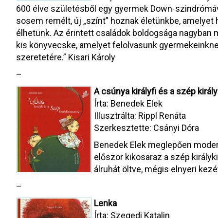
600 élve születésből egy gyermek Down-szindrómával
sosem remélt, új „színt” hoznak életünkbe, amelyet 
élhetünk. Az érintett családok boldogsága nagyban mú
kis könyvecske, amelyet felolvasunk gyermekeinkne
szeretetére.” Kisari Károly
–
A csúnya királyfi és a szép kirá
Írta: Benedek Elek
Illusztrálta: Rippl Renáta
Szerkesztette: Csányi Dóra
Benedek Elek meglepően modern 
először kikosaraz a szép királyk
álruhát öltve, mégis elnyeri kezé
–
Lenka
Írta: Szegedi Katalin