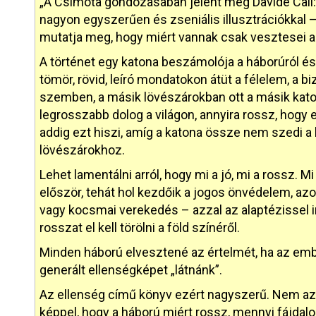
„A Csimota gondozásában jelent meg Davide Cali:
nagyon egyszerűen és zseniális illusztrációkkal 
mutatja meg, hogy miért vannak csak vesztesei a
A történet egy katona beszámolója a háborúról és
tömör, rövid, leíró mondatokon átüt a félelem, a 
szemben, a másik lövészárokban ott a másik katon
legrosszabb dolog a világon, annyira rossz, hogy e
addig ezt hiszi, amíg a katona össze nem szedi a
lövészárokhoz.
Lehet lamentálni arról, hogy mi a jó, mi a rossz. Mi
először, tehát hol kezdőik a jogos önvédelem, az
vagy kocsmai verekedés – azzal az alaptézissel in
rosszat el kell törölni a föld színéről.
Minden háború elvesztené az értelmét, ha az em
generált ellenségképet „látnánk”.
Az ellenség című könyv ezért nagyszerű. Nem azt
képpel, hogy a háború miért rossz, mennyi fájda