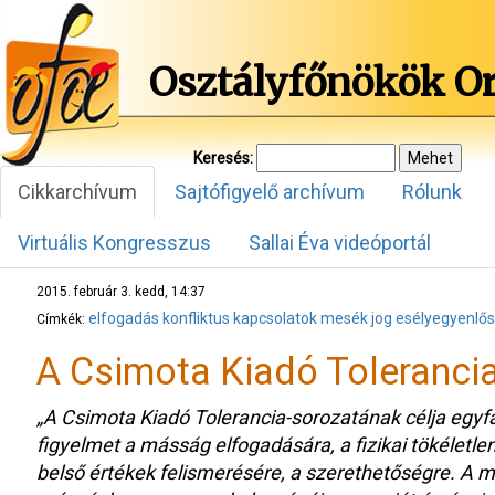
Osztályfőnökök O
Keresés:
Cikkarchívum
Sajtófigyelő archívum
Rólunk
Virtuális Kongresszus
Sallai Éva videóportál
2015. február 3. kedd, 14:37
elfogadás
konfliktus
kapcsolatok
mesék
jog
esélyegyenlő
Címkék:
A Csimota Kiadó Toleranci
„A Csimota Kiadó Tolerancia-sorozatának célja egyfaj
figyelmet a másság elfogadására, a fizikai tökéletlen
belső értékek felismerésére, a szerethetőségre. A 