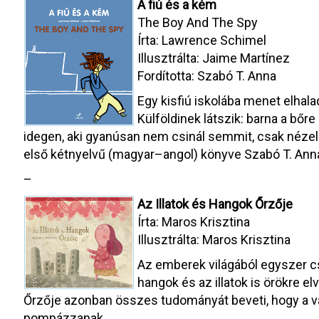
A fiú és a kém
The Boy And The Spy
Írta: Lawrence Schimel
Illusztrálta: Jaime Martínez
Fordította: Szabó T. Anna
Egy kisfiú iskolába menet elhalad 
Külföldinek látszik: barna a bőre 
idegen, aki gyanúsan nem csinál semmit, csak nézel
első kétnyelvű (magyar–angol) könyve Szabó T. Anna
–
Az Illatok és Hangok Őrzője
Írta: Maros Krisztina
Illusztrálta: Maros Krisztina
Az emberek világából egyszer cs
hangok és az illatok is örökre el
Őrzője azonban összes tudományát beveti, hogy a v
pompázzanak.