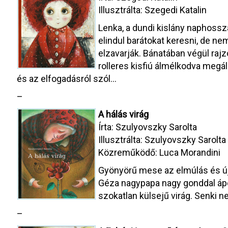
Illusztrálta: Szegedi Katalin
Lenka, a dundi kislány naphossz
elindul barátokat keresni, de ne
elzavarják. Bánatában végül rajzo
rolleres kisfiú álmélkodva megál
és az elfogadásról szól…
–
A hálás virág
Írta: Szulyovszky Sarolta
Illusztrálta: Szulyovszky Sarolta
Közreműködő: Luca Morandini
Gyönyörű mese az elmúlás és új
Géza nagypapa nagy gonddal ápol
szokatlan külsejű virág. Senki n
–