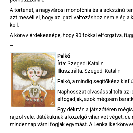
A történet, a nagyvárosi monotónia és a sokszínű ter
azt meséli el, hogy az igazi változáshoz nem elég a 
kell.
A könyv érdekessége, hogy 90 fokkal elforgatva, függ
–
Palkó
Írta: Szegedi Katalin
Illusztrálta: Szegedi Katalin
Palkó, a mindig segítőkész kisfi
Naphosszat olvasással tölti az id
elfogadják, azok mégsem barátk
Egy délután a játszótéren mégis 
rajzol vele. Játékuknak a közelgő vihar vet véget, d
mindennap várni fogják egymást. A Lenka ikerkönyve