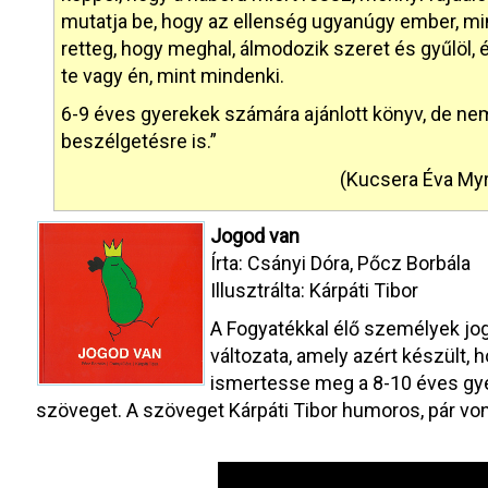
mutatja be, hogy az ellenség ugyanúgy ember, mint 
retteg, hogy meghal, álmodozik szeret és gyűlöl,
te vagy én, mint mindenki.
6-9 éves gyerekek számára ajánlott könyv, de ne
beszélgetésre is.”
(Kucsera Éva Myr
Jogod van
Írta: Csányi Dóra, Pőcz Borbála
Illusztrálta: Kárpáti Tibor
A Fogyatékkal élő személyek jo
változata, amely azért készült
ismertesse meg a 8-10 éves gye
szöveget. A szöveget Kárpáti Tibor humoros, pár vonalb