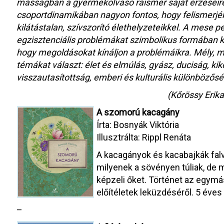
másságban a gyermekolvasó ráismer saját érzéseire,
csoportdinamikában nagyon fontos, hogy felismerjék
kilátástalan, szívszorító élethelyzeteikkel. A mese p
egzisztenciális problémákat szimbolikus formában kö
hogy megoldásokat kínáljon a problémáikra. Mély, 
témákat választ: élet és elmúlás, gyász, duciság, ki
visszautasítottság, emberi és kulturális különbözős
(Kőrössy Erika
A szomorú kacagány
Írta: Bosnyák Viktória
Illusztrálta: Rippl Renáta
A kacagányok és kacabajkák falv
milyenek a sövényen túliak, de
képzeli őket. Történet az egy
előítéletek leküzdéséről. 5 éves 
–