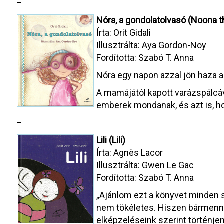
–
Nóra, a gondolatolvasó (Noona 
Írta: Orit Gidali
Illusztrálta: Aya Gordon-Noy
Fordította: Szabó T. Anna
Nóra egy napon azzal jön haza az
A mamájától kapott varázspálcáva
emberek mondanak, és azt is, ho
–
Lili (Lili)
Írta: Agnès Lacor
Illusztrálta: Gwen Le Gac
Fordította: Szabó T. Anna
„Ajánlom ezt a könyvet minden sz
nem tökéletes. Hiszen bármenny
elképzeléseink szerint történje