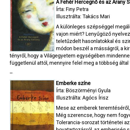
A Fehér Hercegnő és az Arany S
Írta: Finy Petra
Illusztrálta: Takács Mari
A különleges szépséggel megáldo
vajon miért? Lenyűgöző nyelveze
teletűzdelt hasonlatokkal és sz
módon beszél a másságról, a kire
tényről, hogy a Világegyetem egységében mindennek
függetlenül attól, mennyire felel meg a többség álta
–
Emberke színe
Írta: Böszörményi Gyula
Illusztrálta: Agócs Írisz
Mese az emberek teremtéséről, 
Még szerencse, hogy nem fogyot
Tolerancia-sorozat történetei a
hovatartozásról, az emberiség 