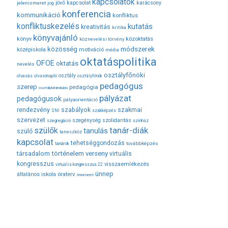
kapcsolatok
jövő
kapcsolat
karácsony
jelenismeret
jog
konferencia
kommunikáció
konfliktus
konfliktuskezelés
kutatás
kreativitás
kritika
könyvajánló
közoktatás
könyv
köznevelési törvény
módszerek
közösség
középiskola
motiváció
média
oktatáspolitika
OFOE
oktatás
nevelés
osztályfőnöki
osztály
olvasás
olvasónapló
osztályfőnök
pedagógus
szerep
pedagógia
osztálykirándulás
pályázat
pedagógusok
pályaorientáció
rendezvény
szabályok
szakmai
SNI
szakképzés
szervezet
szegénység
szolidaritás
szegregáció
színház
tanár-diák
szülők
tanulás
szülő
taneszköz
kapcsolat
tehetséggondozás
továbbképzés
tanárok
társadalom
történelem
verseny
virtuális
kongresszus
visszaemlékezés
virtuális kongresszus 22
ünnep
óraterv
általános iskola
önismeret