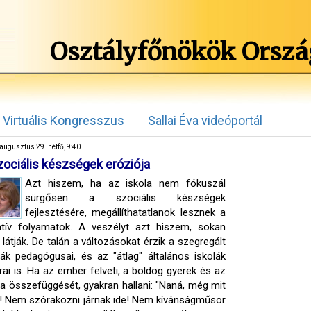
Osztályfőnökök Orszá
Virtuális Kongresszus
Sallai Éva videóportál
augusztus 29. hétfő, 9:40
zociális készségek eróziója
Azt hiszem, ha az iskola nem fókuszál
sürgősen a szociális készségek
fejlesztésére, megállíthatatlanok lesznek a
tív folyamatok. A veszélyt azt hiszem, sokan
látják. De talán a változásokat érzik a szegregált
lák pedagógusai, és az "átlag" általános iskolák
rai is. Ha az ember felveti, a boldog gyerek és az
la összefüggését, gyakran hallani: "Naná, még mit
 Nem szórakozni járnak ide! Nem kívánságműsor