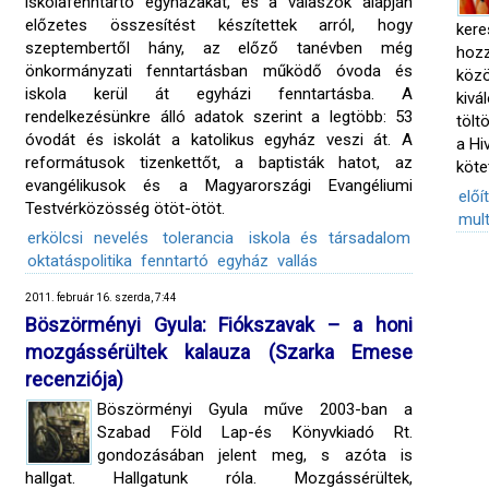
iskolafenntartó egyházakat, és a válaszok alapján
előzetes összesítést készítettek arról, hogy
ker
szeptembertől hány, az előző tanévben még
hoz
önkormányzati fenntartásban működő óvoda és
köz
iskola kerül át egyházi fenntartásba. A
kivá
rendelkezésünkre álló adatok szerint a legtöbb: 53
tölt
óvodát és iskolát a katolikus egyház veszi át. A
a Hi
reformátusok tizenkettőt, a baptisták hatot, az
köte
evangélikusok és a Magyarországi Evangéliumi
előí
Testvérközösség ötöt-ötöt.
mult
erkölcsi nevelés
tolerancia
iskola és társadalom
oktatáspolitika
fenntartó
egyház
vallás
2011. február 16. szerda, 7:44
Böszörményi Gyula: Fiókszavak – a honi
mozgássérültek kalauza (Szarka Emese
recenziója)
Böszörményi Gyula műve 2003-ban a
Szabad Föld Lap-és Könyvkiadó Rt.
gondozásában jelent meg, s azóta is
hallgat. Hallgatunk róla. Mozgássérültek,