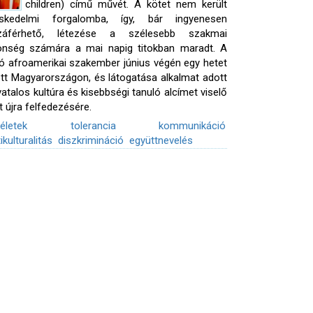
children) című művét. A kötet nem került
eskedelmi forgalomba, így, bár ingyenesen
záférhető, létezése a szélesebb szakmai
önség számára a mai napig titokban maradt. A
ló afroamerikai szakember június végén egy hetet
ött Magyarországon, és látogatása alkalmat adott
vatalos kultúra és kisebbségi tanuló alcímet viselő
t újra felfedezésére.
téletek
tolerancia
kommunikáció
ikulturalitás
diszkrimináció
együttnevelés