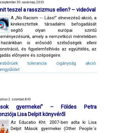
szeptember 30. vasárnap, 20:33
mit teszel a rasszizmus ellen? – videóval
A „No Racism -- Láss!" elnevezésű akció, a
kirekesztettek társadalmi befogadását
segítő olyan európai szintű
deményezésünk, amely a nemzetközi méretekben
hazánkban is erősödő szélsőségek elleni
nstráció, és figyelemfelhívás az együttélés, az
gadás előnyeire és szépségeire.
nesbőrüek
tolerancia
cigányság
akció
engyűlölet
július 2. szombat, 8:45
ások gyermekei” – Földes Petra
enziója Lisa Delpit könyvéről
Az Educatio Kht. 2007-ben adta ki Lisa
Delpit Mások gyermekei (Other People´s