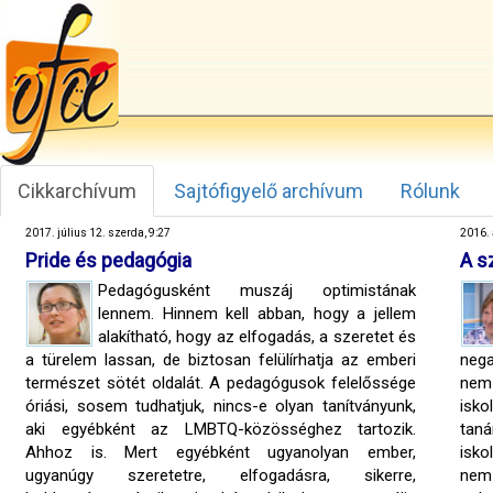
Cikkarchívum
Sajtófigyelő archívum
Rólunk
2017. július 12. szerda, 9:27
2016. 
Pride és pedagógia
A s
Pedagógusként muszáj optimistának
lennem. Hinnem kell abban, hogy a jellem
alakítható, hogy az elfogadás, a szeretet és
a türelem lassan, de biztosan felülírhatja az emberi
nega
természet sötét oldalát. A pedagógusok felelőssége
nem 
óriási, sosem tudhatjuk, nincs-e olyan tanítványunk,
isko
aki egyébként az LMBTQ-közösséghez tartozik.
taná
Ahhoz is. Mert egyébként ugyanolyan ember,
isko
ugyanúgy szeretetre, elfogadásra, sikerre,
nem!