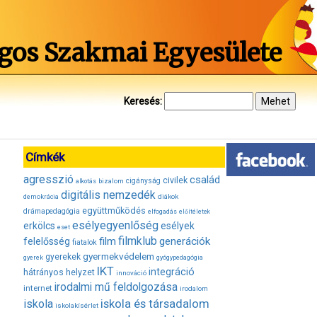
gos Szakmai Egyesülete
Keresés:
Címkék
agresszió
család
civilek
bizalom
cigányság
alkotás
digitális nemzedék
diákok
demokrácia
együttműködés
drámapedagógia
elfogadás
előítéletek
esélyegyenlőség
erkölcs
esélyek
eset
filmklub
film
generációk
felelősség
fiatalok
gyermekvédelem
gyerekek
gyerek
gyógypedagógia
IKT
integráció
hátrányos helyzet
innováció
irodalmi mű feldolgozása
internet
irodalom
iskola és társadalom
iskola
iskolakísérlet