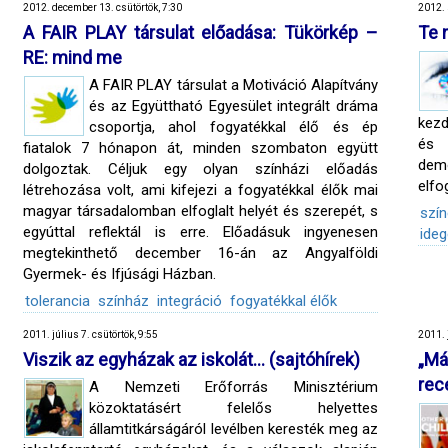
2012. december 13. csütörtök, 7:30
2012. 
A FAIR PLAY társulat előadása: Tükörkép –
Te 
RE: mind me
A FAIR PLAY társulat a Motiváció Alapítvány
és az Együttható Egyesület integrált dráma
kez
csoportja, ahol fogyatékkal élő és ép
és 
fiatalok 7 hónapon át, minden szombaton együtt
demo
dolgoztak. Céljuk egy olyan színházi előadás
elfo
létrehozása volt, ami kifejezi a fogyatékkal élők mai
magyar társadalomban elfoglalt helyét és szerepét, s
szí
egyúttal reflektál is erre. Előadásuk ingyenesen
ideg
megtekinthető december 16-án az Angyalföldi
Gyermek- és Ifjúsági Házban.
tolerancia
színház
integráció
fogyatékkal élők
2011. július 7. csütörtök, 9:55
2011. 
Viszik az egyházak az iskolát… (sajtóhírek)
„M
rec
A Nemzeti Erőforrás Minisztérium
közoktatásért felelős helyettes
államtitkárságáról levélben keresték meg az