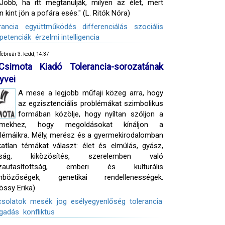
Jobb, ha itt megtanulják, milyen az élet, mert
n kint jön a pofára esés." (L. Ritók Nóra)
rancia
együttműködés
differenciálás
szociális
petenciák
érzelmi intelligencia
február 3. kedd, 14:37
simota Kiadó Tolerancia-sorozatának
yvei
A mese a legjobb műfaji közeg arra, hogy
az egzisztenciális problémákat szimbolikus
formában közölje, hogy nyíltan szóljon a
rmekhez, hogy megoldásokat kínáljon a
lémáikra. Mély, merész és a gyermekirodalomban
atlan témákat választ: élet és elmúlás, gyász,
iság, kiközösítés, szerelemben való
szautasítottság, emberi és kulturális
önbözőségek, genetikai rendellenességek.
össy Erika)
csolatok
mesék
jog
esélyegyenlőség
tolerancia
ogadás
konfliktus