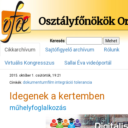
Osztályfőnökök O
Keresés:
Cikkarchívum
Sajtófigyelő archívum
Rólunk
Virtuális Kongresszus
Sallai Éva videóportál
2015. október 1. csütörtök, 19:21
dokumentumfilm
integráció
tolerancia
Címkék:
Idegenek a kertemben
műhelyfoglalkozás