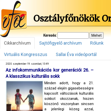
Osztályfőnökök O
Keresés:
Cikkarchívum
Sajtófigyelő archívum
Rólunk
Virtuális Kongresszus
Sallai Éva videóportál
2020. szeptember 19. szombat, 13:49
Az infokommunikációs kor generációi 26. –
A klasszikus kulturális sokk
Minden adott, hogy a 21.
század elején gigasebességre
kapcsolt változások kulturális
sokkot okozzanak, hiszen
köszönő viszonyban sincsen
a jelenlegi közeg azzal,