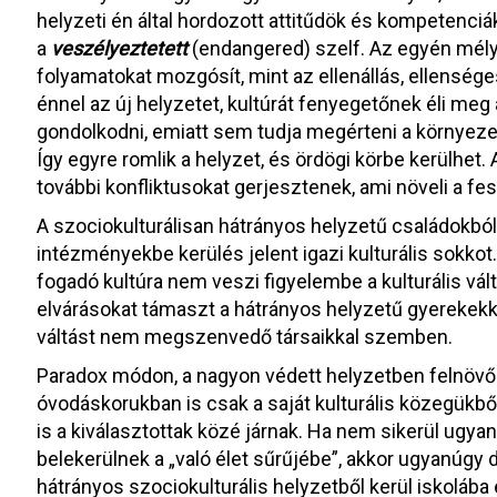
helyzeti én által hordozott attitűdök és kompetenciá
a
veszélyeztetett
(endangered) szelf. Az egyén mély 
folyamatokat mozgósít, mint az ellenállás, ellensége
énnel az új helyzetet, kultúrát fenyegetőnek éli me
gondolkodni, emiatt sem tudja megérteni a környeze
Így egyre romlik a helyzet, és ördögi körbe kerülhet.
további konfliktusokat gerjesztenek, ami növeli a fe
A szociokulturálisan hátrányos helyzetű családokból
intézményekbe kerülés jelent igazi kulturális sokkot
fogadó kultúra nem veszi figyelembe a kulturális vá
elvárásokat támaszt a hátrányos helyzetű gyerekekkel
váltást nem megszenvedő társaikkal szemben.
Paradox módon, a nagyon védett helyzetben felnövő 
óvodáskorukban is csak a saját kulturális közegükből
is a kiválasztottak közé járnak. Ha nem sikerül ugya
belekerülnek a „való élet sűrűjébe”, akkor ugyanúgy 
hátrányos szociokulturális helyzetből kerül iskolába