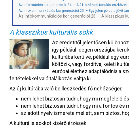
Az információs kor generációi 24. – A 21. századi tanulás eszközei
Az infokommunikációs kor generációi 25. – Egy jelen példa a jövő tan
Az infokommunikációs kor generációi 26. – A klasszikus kul
A klasszikus kulturális sokk
Az eredetitől jelentősen különböz
így például idegen országba kerülve
kultúrába kerülve, például egy eu
költözik, vagy fordítva, keleti kul
európai élethez adaptálódnia a s
feltételekkel való találkozás váltja ki.
Az új kultúrába való beilleszkedés fő nehézségei:
nem lehet biztosan tudni, hogy mi megfelelő é
nem lehet biztosan tudni, hogy mi a fontos és 
az adott nyelv ismerete mellett, sem biztos, ho
A kulturális sokkot kísérő érzések: