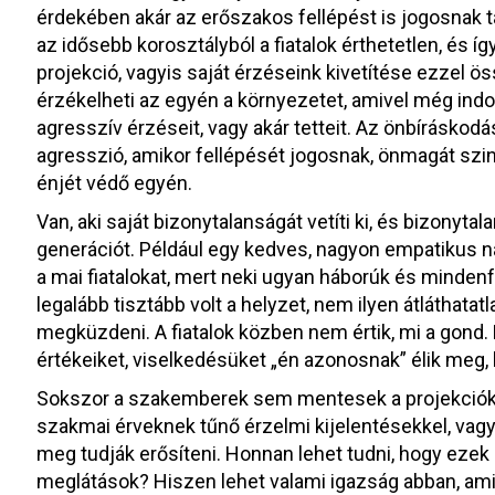
érdekében akár az erőszakos fellépést is jogosnak tar
az idősebb korosztályból a fiatalok érthetetlen, és íg
projekció, vagyis saját érzéseink kivetítése ezzel 
érzékelheti az egyén a környezetet, amivel még ind
agresszív érzéseit, vagy akár tetteit. Az önbíráskodá
agresszió, amikor fellépését jogosnak, önmagát szint
énjét védő egyén.
Van, aki saját bizonytalanságát vetíti ki, és bizonyta
generációt. Például egy kedves, nagyon empatikus n
a mai fiatalokat, mert neki ugyan háborúk és mindenfé
legalább tisztább volt a helyzet, nem ilyen átláthatatl
megküzdeni. A fiatalok közben nem értik, mi a gond. 
értékeiket, viselkedésüket „én azonosnak” élik meg
Sokszor a szakemberek sem mentesek a projekcióktól
szakmai érveknek tűnő érzelmi kijelentésekkel, vag
meg tudják erősíteni. Honnan lehet tudni, hogy eze
meglátások? Hiszen lehet valami igazság abban, am