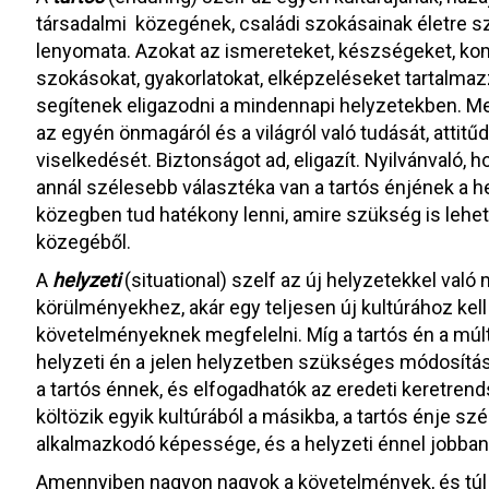
társadalmi közegének, családi szokásainak életre s
lenyomata. Azokat az ismereteket, készségeket, k
szokásokat, gyakorlatokat, elképzeléseket tartalma
segítenek eligazodni a mindennapi helyzetekben. M
az egyén önmagáról és a világról való tudását, attitűdj
viselkedését. Biztonságot ad, eligazít. Nyilvánvaló, h
annál szélesebb választéka van a tartós énjének a h
közegben tud hatékony lenni, amire szükség is lehet
közegéből.
A
helyzeti
(situational) szelf az új helyzetekkel való
körülményekhez, akár egy teljesen új kultúrához kel
követelményeknek megfelelni. Míg a tartós én a múltta
helyzeti én a jelen helyzetben szükséges módosítás
a tartós énnek, és elfogadhatók az eredeti keretren
költözik egyik kultúrából a másikba, a tartós énje s
alkalmazkodó képessége, és a helyzeti énnel jobba
Amennyiben nagyon nagyok a követelmények, és túl t