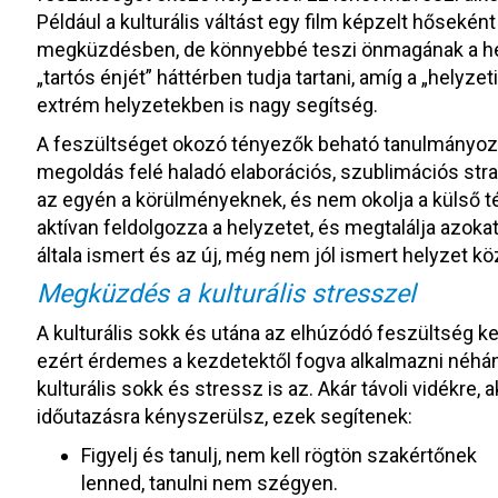
Például a kulturális váltást egy film képzelt hőseké
megküzdésben, de könnyebbé teszi önmagának a helyz
„tartós énjét” háttérben tudja tartani, amíg a „helyze
extrém helyzetekben is nagy segítség.
A feszültséget okozó tényezők beható tanulmányozá
megoldás felé haladó elaborációs, szublimációs str
az egyén a körülményeknek, és nem okolja a külső 
aktívan feldolgozza a helyzetet, és megtalálja azoka
általa ismert és az új, még nem jól ismert helyzet k
Megküzdés a kulturális stresszel
A kulturális sokk és utána az elhúzódó feszültség k
ezért érdemes a kezdetektől fogva alkalmazni néhán
kulturális sokk és stressz is az. Akár távoli vidékre,
időutazásra kényszerülsz, ezek segítenek:
Figyelj és tanulj, nem kell rögtön szakértőnek
lenned, tanulni nem szégyen.