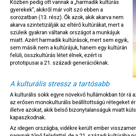
Közben pedig ott vannak a „harmadik kultúrás
gyerekek”, akikről már volt szó ebben a
sorozatban (13. rész). Ők azok, akik akarva nem
akarva szintetizálják az eltérő kultúrákat, mert a
szüleik gyakran váltanak országot a munkájuk
miatt. Azért harmadik kultúrások, mert sem egyik,
sem másik nem a kultúrájuk, hanem egy kultúrán
felüli, összkultúrás létet élnek, ezért is
prototipusai a 21. századi generációknak.
A kulturális stressz a tartósabb
A kulturális sokk egyre növekvő hullámokban tör rá a
az erősen monokulturális beállítottságú rétegeket éri
illetve azokat, akik belső bizonytalanságuk miatt k
kapaszkodnak.
Az idegen országba, vidékre került ember visszamen
nagynak tűnő feladattal, de a 21. századi kultúrába p