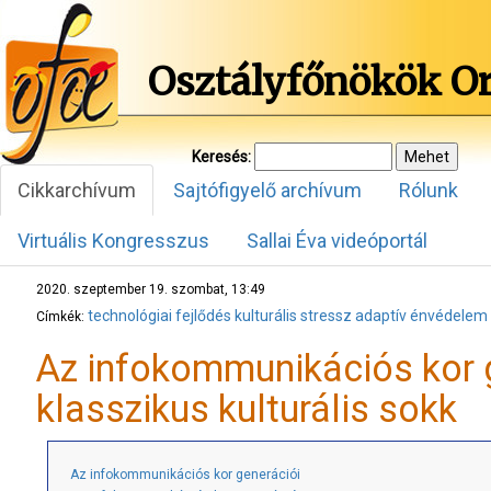
Osztályfőnökök O
Keresés:
Cikkarchívum
Sajtófigyelő archívum
Rólunk
Virtuális Kongresszus
Sallai Éva videóportál
2020. szeptember 19. szombat, 13:49
technológiai fejlődés
kulturális stressz
adaptív énvédelem
Címkék:
Az infokommunikációs kor g
klasszikus kulturális sokk
Az infokommunikációs kor generációi