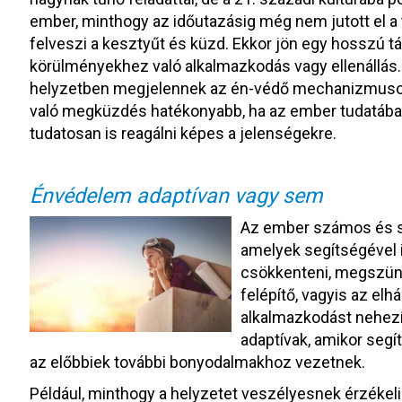
ember, minthogy az időutazásig még nem jutott el a t
felveszi a kesztyűt és küzd. Ekkor jön egy hosszú t
körülményekhez való alkalmazkodás vagy ellenállás.
helyzetben megjelennek az én-védő mechanizmusok,
való megküzdés hatékonyabb, ha az ember tudatában 
tudatosan is reagálni képes a jelenségekre.
Énvédelem adaptívan vagy sem
Az ember számos és sok
amelyek segítségével 
csökkenteni, megszünt
felépítő, vagyis az el
alkalmazkodást nehezít
adaptívak, amikor segí
az előbbiek további bonyodalmakhoz vezetnek.
Például, minthogy a helyzetet veszélyesnek érzékeli 