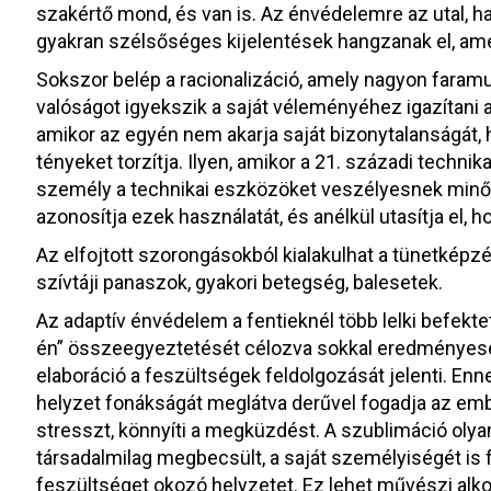
szakértő mond, és van is. Az énvédelemre az utal, ha
gyakran szélsőséges kijelentések hangzanak el, am
Sokszor belép a racionalizáció, amely nagyon faram
valóságot igyekszik a saját véleményéhez igazítani 
amikor az egyén nem akarja saját bizonytalanságát, 
tényeket torzítja. Ilyen, amikor a 21. századi technik
személy a technikai eszközöket veszélyesnek minősít
azonosítja ezek használatát, és anélkül utasítja el, 
Az elfojtott szorongásokból kialakulhat a tünetképzé
szívtáji panaszok, gyakori betegség, balesetek.
Az adaptív énvédelem a fentieknél több lelki befekteté
én” összeegyeztetését célozva sokkal eredményes
elaboráció a feszültségek feldolgozását jelenti. Enn
helyzet fonákságát meglátva derűvel fogadja az embe
stresszt, könnyíti a megküzdést. A szublimáció oly
társadalmilag megbecsült, a saját személyiségét is
feszültséget okozó helyzetet. Ez lehet művészi alkotás