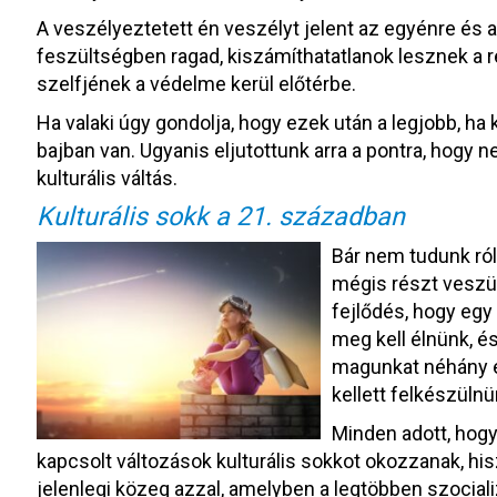
A veszélyeztetett én veszélyt jelent az egyénre és 
feszültségben ragad, kiszámíthatatlanok lesznek a r
szelfjének a védelme kerül előtérbe.
Ha valaki úgy gondolja, hogy ezek után a legjobb, ha 
bajban van. Ugyanis eljutottunk arra a pontra, hogy 
kulturális váltás.
Kulturális sokk a 21. században
Bár nem tudunk róla
mégis részt veszü
fejlődés, hogy egy 
meg kell élnünk, és
magunkat néhány é
kellett felkészülnü
Minden adott, hog
kapcsolt változások kulturális sokkot okozzanak, h
jelenlegi közeg azzal, amelyben a legtöbben szocia