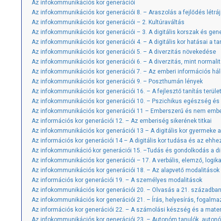
Az infokommunikációs kor generációi
Az infokommunikációs kor generációi 8. – Araszolás a fejlődés létrá
Az infokommunikációs kor generációi – 2. Kultúraváltás
Az infokommunikációs kor generációi – 3. A digitális korszak és gen
Az infokommunikációs kor generációi 4. – A digitális kor hatásai a ta
Az infokommunikációs kor generációi 5. – A diverzitás növekedése
Az infokommunikációs kor generációi 6. – A diverzitás, mint normalitá
Az infokommunikációs kor generációi 7. – Az emberi információs há
Az infokommunikációs kor generációi 9. – Poszthumán lények
Az infokommunikációs kor generációi 16. – A fejlesztő tanítás terület
Az infokommunikációs kor generációi 10. – Pszichikus egészség és 
Az infokommunikációs kor generációi 11 – Emberszerű és nem embe
Az információs kor generációi 12. – Az emberiség sikerének titkai
Az infokommunikációs kor generációi 13 – A digitális kor gyermeke a
Az információs kor generációi 14 – A digitális kor tudása és az ehhe
Az infokommunikáció kor generációi 15. –Tudás és gondolkodás a dig
Az infokommunikációs kor generációi – 17. A verbális, elemző, logik
Az infokommunikációs kor generációi 18. – Az alapvető modalitások
Az információs kor generációi 19. – A személyes modalitások
Az infokommunikációs kor generációi 20. – Olvasás a 21. századba
Az infokommunikációs kor generációi 21. – Írás, helyesírás, fogalma
Az információs kor generációi 22. – A számolási készség és a mate
Az infokommunikációs kor generációi 23. – Autonóm tanulók, auton