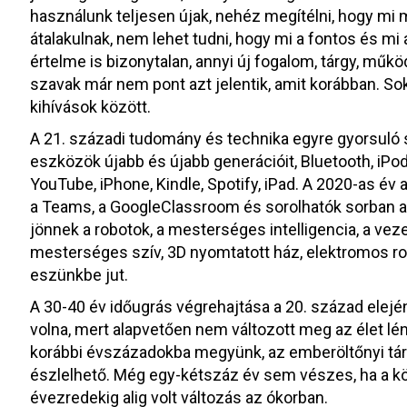
használunk teljesen újak, nehéz megítélni, hogy mi
átalakulnak, nem lehet tudni, hogy mi a fontos és m
értelme is bizonytalan, annyi új fogalom, tárgy, műkö
szavak már nem pont azt jelentik, amit korábban. So
kihívások között.
A 21. századi tudomány és technika egyre gyorsuló
eszközök újabb és újabb generációit, Bluetooth, iPod
YouTube, iPhone, Kindle, Spotify, iPad. A 2020-as év 
a Teams, a GoogleClassroom és sorolhatók sorban az
jönnek a robotok, a mesterséges intelligencia, a veze
mesterséges szív, 3D nyomtatott ház, elektromos rol
eszünkbe jut.
A 30-40 év időugrás végrehajtása a 20. század elejé
volna, mert alapvetően nem változott meg az élet l
korábbi évszázadokba megyünk, az emberöltőnyi társa
észlelhető. Még egy-kétszáz év sem vészes, ha a kö
évezredekig alig volt változás az ókorban.