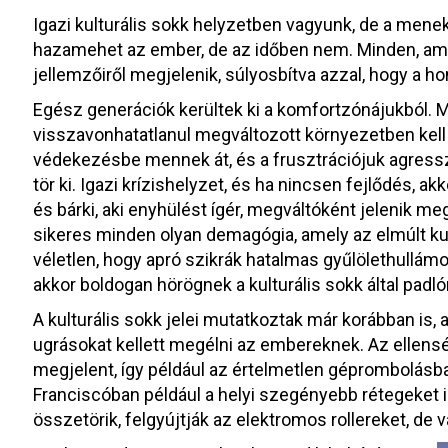
Igazi kulturális sokk helyzetben vagyunk, de a mene
hazamehet az ember, de az időben nem. Minden, ami 
jellemzőiről megjelenik, súlyosbítva azzal, hogy a 
Egész generációk kerültek ki a komfortzónájukból. M
visszavonhatatlanul megváltozott környezetben kell él
védekezésbe mennek át, és a frusztrációjuk agres
tör ki. Igazi krízishelyzet, és ha nincsen fejlődés, a
és bárki, aki enyhülést ígér, megváltóként jelenik 
sikeres minden olyan demagógia, amely az elmúlt kul
véletlen, hogy apró szikrák hatalmas gyűlölethullámot 
akkor boldogan hörögnek a kulturális sokk által padló
A kulturális sokk jelei mutatkoztak már korábban is, a
ugrásokat kellett megélni az embereknek. Az ellen
megjelent, így például az értelmetlen géprombolásba
Franciscóban például a helyi szegényebb rétegeket irr
összetörik, felgyújtják az elektromos rollereket, de