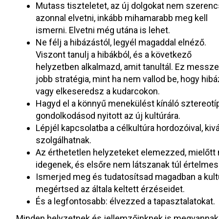
Mutass tiszteletet, az új dolgokat nem szeren
azonnal elvetni, inkább mihamarabb meg kell
ismerni. Elvetni még utána is lehet.
Ne félj a hibázástól, legyél magaddal elnéző.
Viszont tanulj a hibákból, és a következő
helyzetben alkalmazd, amit tanultál. Ez messze
jobb stratégia, mint ha nem vallod be, hogy hibáz
vagy elkeseredsz a kudarcokon.
Hagyd el a könnyű menekülést kínáló sztereotípi
gondolkodásod nyitott az új kultúrára.
Lépjél kapcsolatba a célkultúra hordozóival, kiv
szolgálhatnak.
Az érthetetlen helyzeteket elemezzed, mielőtt m
idegenek, és elsőre nem látszanak túl értelmes
Ismerjed meg és tudatosítsad magadban a kultur
megértsed az általa keltett érzéseidet.
És a legfontosabb: élvezzed a tapasztalatokat.
Minden helyzetnek és jellemzőinknek is megvannak a