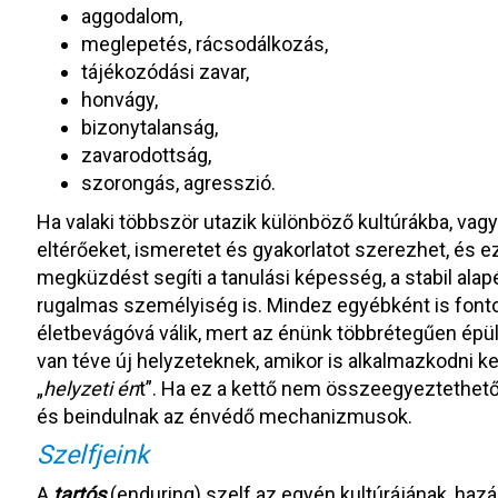
aggodalom,
meglepetés, rácsodálkozás,
tájékozódási zavar,
honvágy,
bizonytalanság,
zavarodottság,
szorongás, agresszió.
Ha valaki többször utazik különböző kultúrákba, vagy
eltérőeket, ismeretet és gyakorlatot szerezhet, és 
megküzdést segíti a tanulási képesség, a stabil ala
rugalmas személyiség is. Mindez egyébként is fonto
életbevágóvá válik, mert az énünk többrétegűen épül fe
van téve új helyzeteknek, amikor is alkalmazkodni kel
„
helyzeti én
t”. Ha ez a kettő nem összeegyeztethet
és beindulnak az énvédő mechanizmusok.
Szelfjeink
A
tartós
(enduring) szelf az egyén kultúrájának, hazá