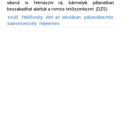
sikerül is felmászni rá, bármelyik pillanatban
beszakadhat alattuk a romos tetőszerkezet. (DZS)
szülő
felelősség
élet az iskolában
pályaválasztás
balesetveszély
feljelentés