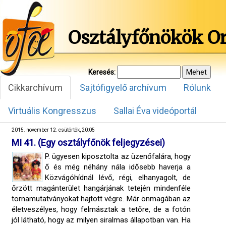
Osztályfőnökök O
Keresés:
Cikkarchívum
Sajtófigyelő archívum
Rólunk
Virtuális Kongresszus
Sallai Éva videóportál
2015. november 12. csütörtök, 20:05
MI 41. (Egy osztályfőnök feljegyzései)
P. ügyesen kiposztolta az üzenőfalára, hogy
ő és még néhány nála idősebb haverja a
Közvágóhídnál lévő, régi, elhanyagolt, de
őrzött magánterület hangárjának tetején mindenféle
tornamutatványokat hajtott végre. Már önmagában az
életveszélyes, hogy felmásztak a tetőre, de a fotón
jól látható, hogy az milyen siralmas állapotban van. Ha