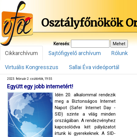
Osztályfőnökök O
Keresés:
Cikkarchívum
Sajtófigyelő archívum
Rólunk
Virtuális Kongresszus
Sallai Éva videóportál
2023. február 2. csütörtök, 19:55
Együtt egy jobb internetért!
Idén 20. alkalommal rendezik
meg a Biztonságos Internet
Napot (Safer Internet Day -
SID) szinte a világ minden
országában. A rendezvényhez
kapcsolódva két pályázatot
írtunk ki gyerekeknek. A SID-