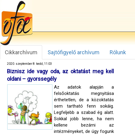
Cikkarchívum
Sajtófigyelő archívum
Rólunk
2020. szeptember 8. kedd, 11:03
Biznisz ide vagy oda, az oktatást meg kell
oldani – gyorssegély
Az adatok alapján a
felsőoktatás megnyitása
érthetetlen, de a közoktatás
sem tartható fenn sokáig.
Legfeljebb a szabad ég alatt.
Sokkal jobb lenne, ha nem
kellene bezárni az
intézményeket, de úgy fogunk