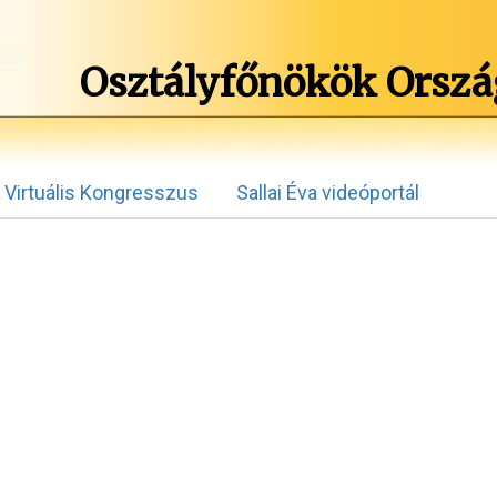
Osztályfőnökök Orszá
Virtuális Kongresszus
Sallai Éva videóportál