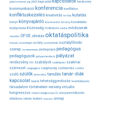
kapcsolatok
jövő
kapcsolat
karácsony
jelenismeret
jog
konferencia
kommunikáció
konfliktus
konfliktuskezelés
kutatás
kreativitás
kritika
könyvajánló
közoktatás
könyv
köznevelési törvény
módszerek
közösség
középiskola
motiváció
média
oktatáspolitika
OFOE
oktatás
nevelés
osztályfőnöki
osztály
olvasás
olvasónapló
osztályfőnök
pedagógus
szerep
pedagógia
osztálykirándulás
pályázat
pedagógusok
pályaorientáció
rendezvény
szabályok
szakmai
SNI
szakképzés
szervezet
szegénység
szolidaritás
szegregáció
színház
tanár-diák
szülők
tanulás
szülő
taneszköz
kapcsolat
tehetséggondozás
továbbképzés
tanárok
társadalom
történelem
verseny
virtuális
kongresszus
visszaemlékezés
virtuális kongresszus 22
ünnep
óraterv
általános iskola
önismeret