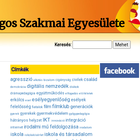
gos Szakmai Egyesülete
Keresés:
Címkék
agresszió
család
civilek
bizalom
cigányság
alkotás
digitális nemzedék
diákok
demokrácia
együttműködés
drámapedagógia
elfogadás
előítéletek
esélyegyenlőség
erkölcs
esélyek
eset
filmklub
film
generációk
felelősség
fiatalok
gyermekvédelem
gyerekek
gyerek
gyógypedagógia
IKT
integráció
hátrányos helyzet
innováció
irodalmi mű feldolgozása
internet
irodalom
iskola és társadalom
iskola
iskolakísérlet