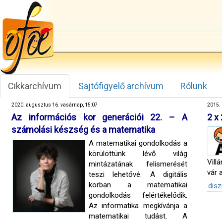
Cikkarchívum
Sajtófigyelő archívum
Rólunk
2020. augusztus 16. vasárnap, 15:07
2015. 
Az információs kor generációi 22. – A
2 x
számolási készség és a matematika
A matematikai gondolkodás a
körülöttünk lévő világ
Vill
mintázatának felismerését
vár 
teszi lehetővé. A digitális
korban a matematikai
disz
gondolkodás felértékelődik.
Az informatika megkívánja a
matematikai tudást. A