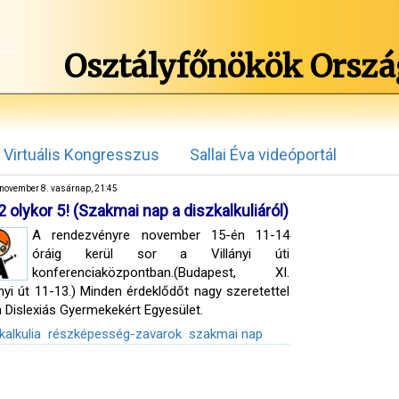
Osztályfőnökök Orszá
Virtuális Kongresszus
Sallai Éva videóportál
november 8. vasárnap, 21:45
 2 olykor 5! (Szakmai nap a diszkalkuliáról)
A rendezvényre november 15-én 11-14
óráig kerül sor a Villányi úti
konferenciaközpontban.(Budapest, XI.
ányi út 11-13.) Minden érdeklődőt nagy szeretettel
a Dislexiás Gyermekekért Egyesület.
kalkulia
részképesség-zavarok
szakmai nap