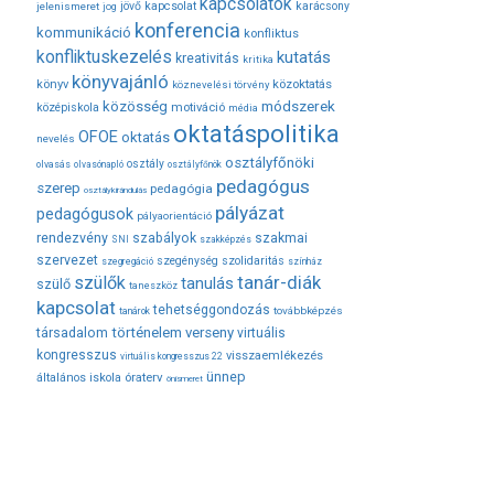
kapcsolatok
jövő
kapcsolat
karácsony
jelenismeret
jog
konferencia
kommunikáció
konfliktus
konfliktuskezelés
kutatás
kreativitás
kritika
könyvajánló
közoktatás
könyv
köznevelési törvény
módszerek
közösség
középiskola
motiváció
média
oktatáspolitika
OFOE
oktatás
nevelés
osztályfőnöki
osztály
olvasás
olvasónapló
osztályfőnök
pedagógus
szerep
pedagógia
osztálykirándulás
pályázat
pedagógusok
pályaorientáció
rendezvény
szabályok
szakmai
SNI
szakképzés
szervezet
szegénység
szolidaritás
szegregáció
színház
tanár-diák
szülők
tanulás
szülő
taneszköz
kapcsolat
tehetséggondozás
továbbképzés
tanárok
társadalom
történelem
verseny
virtuális
kongresszus
visszaemlékezés
virtuális kongresszus 22
ünnep
óraterv
általános iskola
önismeret