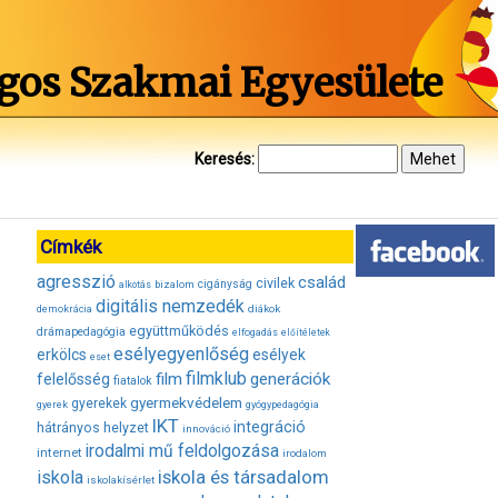
gos Szakmai Egyesülete
Keresés:
Címkék
agresszió
család
civilek
bizalom
cigányság
alkotás
digitális nemzedék
diákok
demokrácia
együttműködés
drámapedagógia
elfogadás
előítéletek
esélyegyenlőség
erkölcs
esélyek
eset
filmklub
film
generációk
felelősség
fiatalok
gyermekvédelem
gyerekek
gyerek
gyógypedagógia
IKT
integráció
hátrányos helyzet
innováció
irodalmi mű feldolgozása
internet
irodalom
iskola és társadalom
iskola
iskolakísérlet