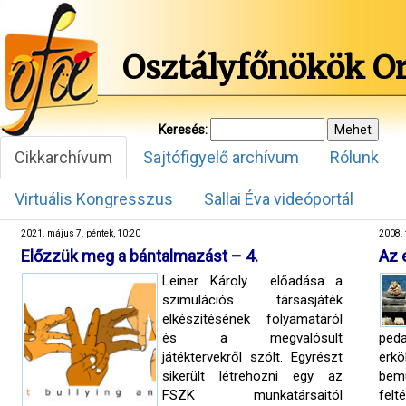
Osztályfőnökök O
Keresés:
Cikkarchívum
Sajtófigyelő archívum
Rólunk
Virtuális Kongresszus
Sallai Éva videóportál
2021. május 7. péntek, 10:20
2008. 
Előzzük meg a bántalmazást – 4.
Az 
Leiner Károly előadása a
szimulációs társasjáték
elkészítésének folyamatáról
és a megvalósult
ped
játéktervekről szólt. Egyrészt
erk
sikerült létrehozni egy az
bemu
FSZK munkatársaitól
felté