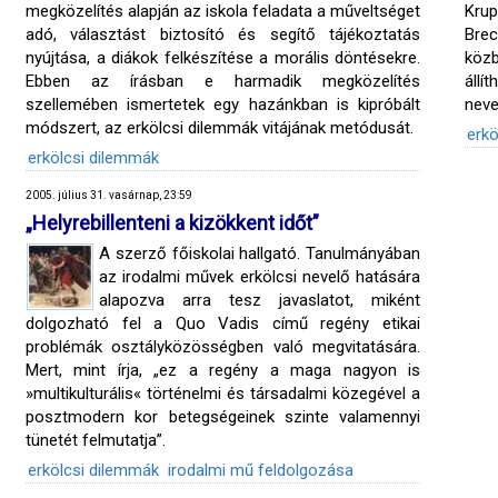
megközelítés alapján az iskola feladata a műveltséget
Krup
adó, választást biztosító és segítő tájékoztatás
Brec
nyújtása, a diákok felkészítése a morális döntésekre.
köz
Ebben az írásban e harmadik megközelítés
állí
szellemében ismertetek egy hazánkban is kipróbált
neve
módszert, az erkölcsi dilemmák vitájának metódusát.
erkö
erkölcsi dilemmák
2005. július 31. vasárnap, 23:59
„Helyrebillenteni a kizökkent időt”
A szerző főiskolai hallgató. Tanulmányában
az irodalmi művek erkölcsi nevelő hatására
alapozva arra tesz javaslatot, miként
dolgozható fel a Quo Vadis című regény etikai
problémák osztályközösségben való megvitatására.
Mert, mint írja, „ez a regény a maga nagyon is
»multikulturális« történelmi és társadalmi közegével a
posztmodern kor betegségeinek szinte valamennyi
tünetét felmutatja”.
erkölcsi dilemmák
irodalmi mű feldolgozása