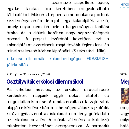
származó alapötletre épülő,
erkö
egy-két tanítási óra keretében megvalósítható
táblajátékot. Másrészt éppen a mi munkacsoportunk
kezdeményezésére létrejött egy kalandjáték verzió,
amely ugyan nem fér bele a hagyományos tanítási
órába, de a diákok körében nagy népszerűségnek
örvend. A projekt lezárását követően ezt a
kalandjátékot szeretnénk majd tovább fejleszteni, és
minél szélesebb körben kipróbálni. (Szekszárdi Júlia)
erkölcsi dilemmák
kalandpedagógia
ERASMUS+
játékosítás
2005. július 31. vasárnap, 23:59
2005. 
Osztályviták erkölcsi dilemmákról
Meg
Az erkölcsi nevelés, az erkölcsi szocializáció
kérdésköre napjaink egyik sokat vitatott és
megoldatlan kérdése. A rendszerváltás óta zajló viták
alapján e kérdésre három lehetséges válasz rajzolódik
meg
ki. Az egyik szerint az iskolának nem lényegi feladata
vagy
az erkölcsi nevelés. A másik vélemény a kötelező
mil
erkölcstan bevezetését szorgalmazza. A harmadik
hatá