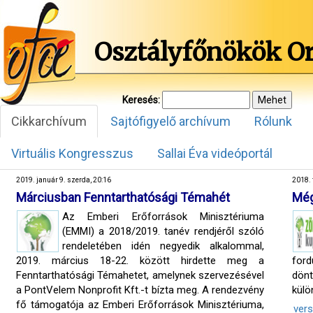
Osztályfőnökök O
Keresés:
Cikkarchívum
Sajtófigyelő archívum
Rólunk
Virtuális Kongresszus
Sallai Éva videóportál
2019. január 9. szerda, 20:16
2018. 
Márciusban Fenntarthatósági Témahét
Még
Az Emberi Erőforrások Minisztériuma
(EMMI) a 2018/2019. tanév rendjéről szóló
rendeletében idén negyedik alkalommal,
2019. március 18-22. között hirdette meg a
ford
Fenntarthatósági Témahetet, amelynek szervezésével
dönt
a PontVelem Nonprofit Kft.-t bízta meg. A rendezvény
külö
fő támogatója az Emberi Erőforrások Minisztériuma,
ver