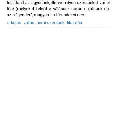
tulajdonít az egyénnek, illetve milyen szerepeket vár el
tőle (melyeket felnőtté válásunk során sajátítunk el),
az a "gender", magyarul a társadalmi nem.
erkölcs
vallás
nemi szerepek
filozófia