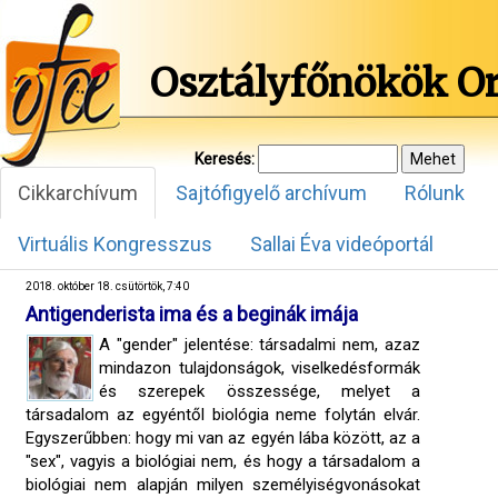
Osztályfőnökök O
Keresés:
Cikkarchívum
Sajtófigyelő archívum
Rólunk
Virtuális Kongresszus
Sallai Éva videóportál
2018. október 18. csütörtök, 7:40
Antigenderista ima és a beginák imája
A "gender" jelentése: társadalmi nem, azaz
mindazon tulajdonságok, viselkedésformák
és szerepek összessége, melyet a
társadalom az egyéntől biológia neme folytán elvár.
Egyszerűbben: hogy mi van az egyén lába között, az a
"sex", vagyis a biológiai nem, és hogy a társadalom a
biológiai nem alapján milyen személyiségvonásokat