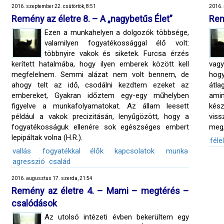
2016. szeptember 22. csütörtök, 8:51
2016. 
Remény az életre 8. – A „nagybetűs Élet”
Rem
Ezen a munkahelyen a dolgozók többsége,
valamilyen fogyatékossággal élő volt:
többnyire vakok és siketek. Furcsa érzés
kerített hatalmába, hogy ilyen emberek között kell
vagy
megfelelnem. Semmi alázat nem volt bennem, de
hog
ahogy telt az idő, csodálni kezdtem ezeket az
átl
embereket, Gyakran időztem egy-egy műhelyben
amin
figyelve a munkafolyamatokat. Az állam leesett
kés
például a vakok precizitásán, lenyűgözött, hogy a
viss
fogyatékosságuk ellenére sok egészséges embert
meg,
lepipáltak volna (H.R.).
féle
vallás
fogyatékkal élők
kapcsolatok
munka
agresszió
család
2016. augusztus 17. szerda, 21:54
Remény az életre 4. – Mami – megtérés –
csalódások
Az utolsó intézeti évben bekerültem egy