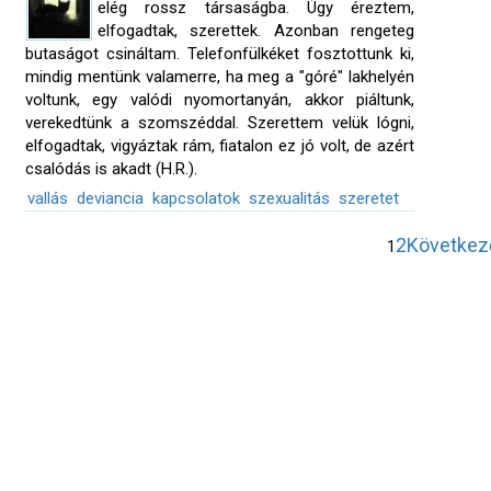
elég rossz társaságba. Úgy éreztem,
elfogadtak, szerettek. Azonban rengeteg
butaságot csináltam. Telefonfülkéket fosztottunk ki,
mindig mentünk valamerre, ha meg a "góré" lakhelyén
voltunk, egy valódi nyomortanyán, akkor piáltunk,
verekedtünk a szomszéddal. Szerettem velük lógni,
elfogadtak, vigyáztak rám, fiatalon ez jó volt, de azért
csalódás is akadt (H.R.).
vallás
deviancia
kapcsolatok
szexualitás
szeretet
2
Következ
1