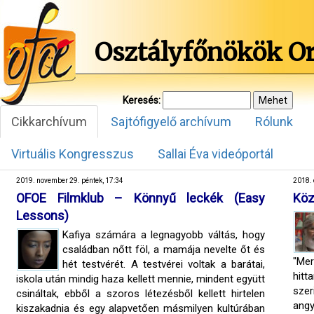
Osztályfőnökök O
Keresés:
Cikkarchívum
Sajtófigyelő archívum
Rólunk
Virtuális Kongresszus
Sallai Éva videóportál
2019. november 29. péntek, 17:34
2018. 
OFOE Filmklub – Könnyű leckék (Easy
Köz
Lessons)
Kafiya számára a legnagyobb váltás, hogy
családban nőtt föl, a mamája nevelte őt és
"Mer
hét testvérét. A testvérei voltak a barátai,
hitt
iskola után mindig haza kellett mennie, mindent együtt
sze
csináltak, ebből a szoros létezésből kellett hirtelen
ang
kiszakadnia és egy alapvetően másmilyen kultúrában