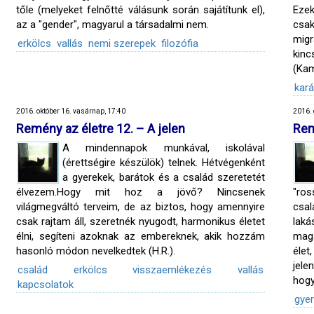
tőle (melyeket felnőtté válásunk során sajátítunk el),
Ezek
az a "gender", magyarul a társadalmi nem.
csak
mig
erkölcs
vallás
nemi szerepek
filozófia
kinc
(Kam
kar
2016. október 16. vasárnap, 17:40
2016. 
Remény az életre 12. – A jelen
Rem
A mindennapok munkával, iskolával
(érettségire készülök) telnek. Hétvégenként
a gyerekek, barátok és a család szeretetét
élvezem.Hogy mit hoz a jövő? Nincsenek
"ros
világmegváltó terveim, de az biztos, hogy amennyire
csal
csak rajtam áll, szeretnék nyugodt, harmonikus életet
laká
élni, segíteni azoknak az embereknek, akik hozzám
maga
hasonló módon nevelkedtek (H.R.).
élet
jele
család
erkölcs
visszaemlékezés
vallás
hogy
kapcsolatok
gye