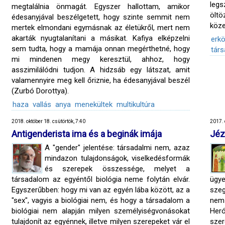
legs
megtalálnia önmagát. Egyszer hallottam, amikor
ölt
édesanyjával beszélgetett, hogy szinte semmit nem
köze
mertek elmondani egymásnak az életükről, mert nem
akarták nyugtalanítani a másikat. Kafiya elképzelni
erkö
sem tudta, hogy a mamája onnan megérthetné, hogy
tár
mi mindenen megy keresztül, ahhoz, hogy
asszimilálódni tudjon. A hidzsáb egy látszat, amit
valamennyire meg kell őriznie, ha édesanyjával beszél
(Zurbó Dorottya).
haza
vallás
anya
menekültek
multikultúra
2018. október 18. csütörtök, 7:40
2017. 
Antigenderista ima és a beginák imája
Jéz
A "gender" jelentése: társadalmi nem, azaz
mindazon tulajdonságok, viselkedésformák
és szerepek összessége, melyet a
társadalom az egyéntől biológia neme folytán elvár.
ügy
Egyszerűbben: hogy mi van az egyén lába között, az a
szeg
"sex", vagyis a biológiai nem, és hogy a társadalom a
nemz
biológiai nem alapján milyen személyiségvonásokat
Heró
tulajdonít az egyénnek, illetve milyen szerepeket vár el
sze