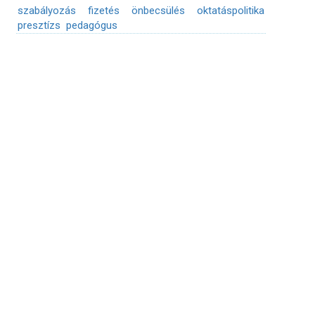
szabályozás
fizetés
önbecsülés
oktatáspolitika
presztízs
pedagógus