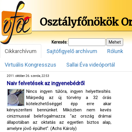
Osztályfőnökök O
Keresés:
Cikkarchívum
Sajtófigyelő archívum
Rólunk
Virtuális Kongresszus
Sallai Éva videóportál
2011. október 26. szerda, 22:53
Naiv felvetések az ingyenebédről
Nincs ingyen túlóra, ingyen helyettesítés.
Márpedig az új törvény a 32 órás
kötelezhetőséggel épp erre akar
kényszeríteni bennünket. Miközben nem kevés
cinizmussal belefogalmazza: "az ország drámai
állapotában az oktatás az egyetlen biztos alap,
amelyre jövő épülhet". (Achs Károly)