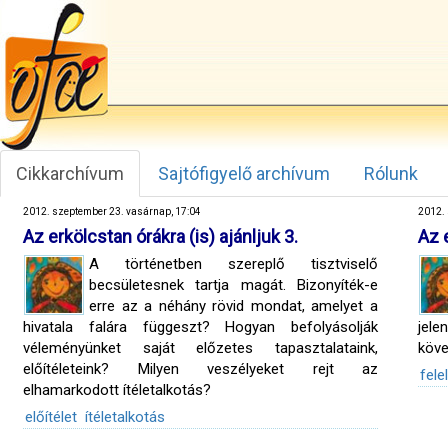
Cikkarchívum
Sajtófigyelő archívum
Rólunk
2012. szeptember 23. vasárnap, 17:04
2012. 
Az erkölcstan órákra (is) ajánljuk 3.
Az e
A történetben szereplő tisztviselő
becsületesnek tartja magát. Bizonyíték-e
erre az a néhány rövid mondat, amelyet a
hivatala falára függeszt? Hogyan befolyásolják
jel
véleményünket saját előzetes tapasztalataink,
köve
előítéleteink? Milyen veszélyeket rejt az
fele
elhamarkodott ítéletalkotás?
előítélet
ítéletalkotás