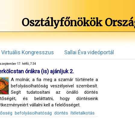
Osztályfőnökök Orszá
Virtuális Kongresszus
Sallai Éva videóportál
szeptember 17. hétfő, 7:34
rkölcstan órákra (is) ajánljuk 2.
A molnár, a fia meg a szamár története a
befolyásolhatóság veszélyeivel szembesít.
Segít tudatosítani az önálló döntés
entőségét, és beláttatni, hogy döntéseink
tkezményeiért vállalni kell a felelősséget.
lősség
befolyásolhatóság
döntés
ítéletalkotás