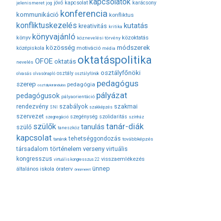
kapcsolatok
jövő
kapcsolat
karácsony
jelenismeret
jog
konferencia
kommunikáció
konfliktus
konfliktuskezelés
kutatás
kreativitás
kritika
könyvajánló
közoktatás
könyv
köznevelési törvény
módszerek
közösség
középiskola
motiváció
média
oktatáspolitika
OFOE
oktatás
nevelés
osztályfőnöki
osztály
olvasás
olvasónapló
osztályfőnök
pedagógus
szerep
pedagógia
osztálykirándulás
pályázat
pedagógusok
pályaorientáció
rendezvény
szabályok
szakmai
SNI
szakképzés
szervezet
szegénység
szolidaritás
szegregáció
színház
tanár-diák
szülők
tanulás
szülő
taneszköz
kapcsolat
tehetséggondozás
továbbképzés
tanárok
társadalom
történelem
verseny
virtuális
kongresszus
visszaemlékezés
virtuális kongresszus 22
ünnep
óraterv
általános iskola
önismeret