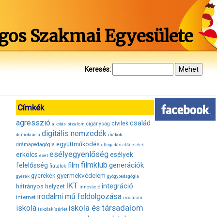
gos Szakmai Egyesülete
Keresés:
Címkék
agresszió
család
civilek
bizalom
cigányság
alkotás
digitális nemzedék
diákok
demokrácia
együttműködés
drámapedagógia
elfogadás
előítéletek
esélyegyenlőség
erkölcs
esélyek
eset
filmklub
film
generációk
felelősség
fiatalok
gyermekvédelem
gyerekek
gyerek
gyógypedagógia
IKT
integráció
hátrányos helyzet
innováció
irodalmi mű feldolgozása
internet
irodalom
iskola és társadalom
iskola
iskolakísérlet