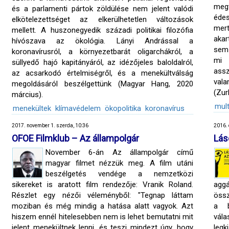
meg
és a parlamenti pártok zöldülése nem jelent valódi
édes
elkötelezettséget az elkerülhetetlen változások
mert
mellett. A huszonegyedik századi politikai filozófia
akar
hívószava az ökológia. Lányi Andrással a
sem 
koronavírusról, a környezetbarát oligarchákról, a
mi 
süllyedő hajó kapitányáról, az idézőjeles baloldalról,
assz
az acsarkodó értelmiségről, és a menekültválság
vala
megoldásáról beszélgettünk (Magyar Hang, 2020
(Zur
március).
mult
menekültek
klímavédelem
ökopolitika
koronavírus
2017. november 1. szerda, 10:36
2016. 
OFOE Filmklub – Az állampolgár
Lás
November 6-án Az állampolgár című
magyar filmet nézzük meg. A film utáni
beszélgetés vendége a nemzetközi
sikereket is aratott film rendezője: Vranik Roland.
aggá
Részlet egy nézői véleményből: "Tegnap láttam
össz
moziban és még mindig a hatása alatt vagyok. Azt
a b
hiszem ennél hitelesebben nem is lehet bemutatni mit
vál
jelent menekültnek lenni, és teszi mindezt úgy, hogy
legk