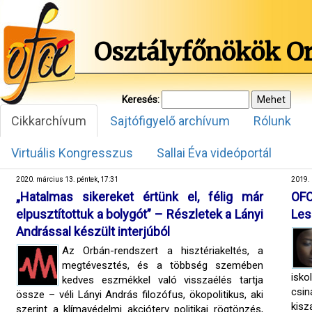
Osztályfőnökök O
Keresés:
Cikkarchívum
Sajtófigyelő archívum
Rólunk
Virtuális Kongresszus
Sallai Éva videóportál
2020. március 13. péntek, 17:31
2019. 
„Hatalmas sikereket értünk el, félig már
OF
elpusztítottuk a bolygót” – Részletek a Lányi
Les
Andrással készült interjúból
Az Orbán-rendszert a hisztériakeltés, a
megtévesztés, és a többség szemében
isko
kedves eszmékkel való visszaélés tartja
csin
össze – véli Lányi András filozófus, ökopolitikus, aki
kisz
szerint a klímavédelmi akcióterv politikai rögtönzés,