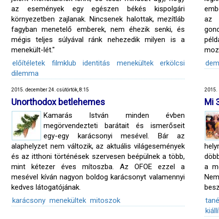
az események egy egészen békés kispolgári
embe
környezetben zajlanak. Nincsenek halottak, mezítláb
az 
fagyban menetelő emberek, nem éhezik senki, és
gond
mégis teljes súlyával ránk nehezedik milyen is a
péld
menekült-lét."
mozg
előítéletek
filmklub
identitás
menekültek
erkölcsi
dem
dilemma
2015. december 24. csütörtök, 8:15
2015. 
Unorthodox betlehemes
Mi 
Kamarás István minden évben
megörvendezteti barátait és ismerőseit
egy-egy karácsonyi mesével. Bár az
alaphelyzet nem változik, az aktuális világesemények
hely
és az itthoni történések szervesen beépülnek a több,
döbb
mint kétezer éves mítoszba. Az OFOE ezzel a
a me
mesével kíván nagyon boldog karácsonyt valamennyi
Nem 
kedves látogatójának.
besz
karácsony
menekültek
mitoszok
tan
kiáll