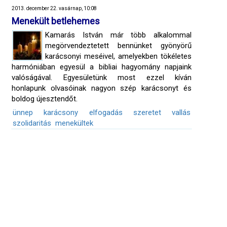
2013. december 22. vasárnap, 10:08
Menekült betlehemes
Kamarás István már több alkalommal
megörvendeztetett bennünket gyönyörű
karácsonyi meséivel, amelyekben tökéletes
harmóniában egyesül a bibliai hagyomány napjaink
valóságával. Egyesületünk most ezzel kíván
honlapunk olvasóinak nagyon szép karácsonyt és
boldog újesztendőt.
ünnep
karácsony
elfogadás
szeretet
vallás
szolidaritás
menekültek