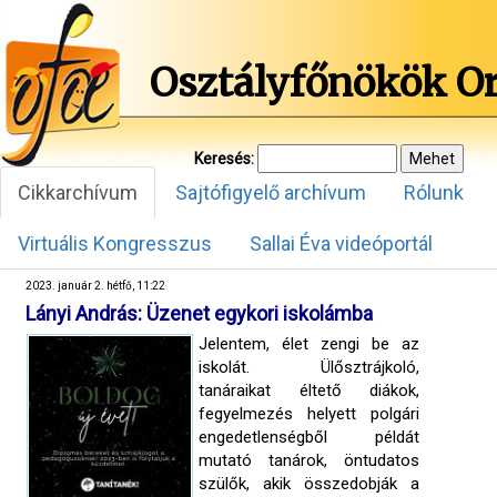
Osztályfőnökök O
Keresés:
Cikkarchívum
Sajtófigyelő archívum
Rólunk
Virtuális Kongresszus
Sallai Éva videóportál
2023. január 2. hétfő, 11:22
Lányi András: Üzenet egykori iskolámba
Jelentem, élet zengi be az
iskolát. Ülősztrájkoló,
tanáraikat éltető diákok,
fegyelmezés helyett polgári
engedetlenségből példát
mutató tanárok, öntudatos
szülők, akik összedobják a