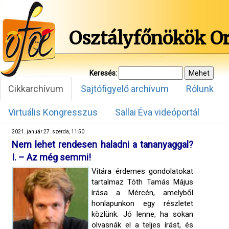
Osztályfőnökök O
Keresés:
Cikkarchívum
Sajtófigyelő archívum
Rólunk
Virtuális Kongresszus
Sallai Éva videóportál
2021. január 27. szerda, 11:50
Nem lehet rendesen haladni a tananyaggal?
I. – Az még semmi!
Vitára érdemes gondolatokat
tartalmaz Tóth Tamás Május
írása a Mércén, amelyből
honlapunkon egy részletet
közlünk. Jó lenne, ha sokan
olvasnák el a teljes írást, és