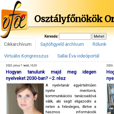
Osztályfőnökök O
Keresés:
Cikkarchívum
Sajtófigyelő archívum
Rólunk
Virtuális Kongresszus
Sallai Éva videóportál
2020. július 7. kedd, 10:20
2020. 
Hogyan tanulunk majd meg idegen
Ho
nyelveket 2030-ban? –2. rész
nye
A nyelvtanár egyértelműen
nyelvi mentorrá,
kommunikációs tanácsadóvá
válik, aki segít eligazodni a
neten a felesleges, illetve a
hasznos információk