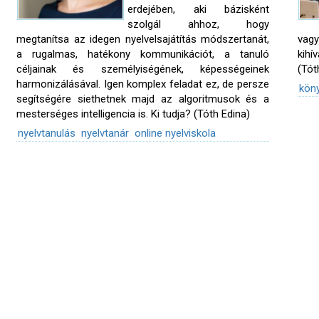
erdejében, aki bázisként
szolgál ahhoz, hogy
megtanítsa az idegen nyelvelsajátítás módszertanát,
vagy
a rugalmas, hatékony kommunikációt, a tanuló
kihí
céljainak és személyiségének, képességeinek
(Tót
harmonizálásával. Igen komplex feladat ez, de persze
kön
segítségére siethetnek majd az algoritmusok és a
mesterséges intelligencia is. Ki tudja? (Tóth Edina)
nyelvtanulás
nyelvtanár
online nyelviskola