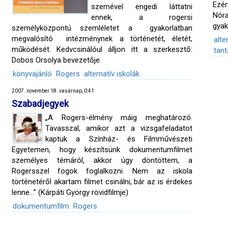
Ezér
szemével engedi láttatni
Nóra
ennek, a rogersi
gyak
személyközpontú szemléletet a gyakorlatban
megvalósító intézménynek a történetét, életét,
alt
működését. Kedvcsinálóul álljon itt a szerkesztő:
tant
Dobos Orsolya bevezetője.
könyvajánló
Rogers
alternatív iskolák
2007. november 18. vasárnap, 0:41
Szabadjegyek
„A Rogers-élmény máig meghatározó.
Tavasszal, amikor azt a vizsgafeladatot
kaptuk a Színház- és Filmművészeti
Egyetemen, hogy készítsünk dokumentumfilmet
személyes témáról, akkor úgy döntöttem, a
Rogersszel fogok foglalkozni. Nem az iskola
történetéről akartam filmet csinálni, bár az is érdekes
lenne…” (Kárpáti György rövidfilmje)
dokumentumfilm
Rogers