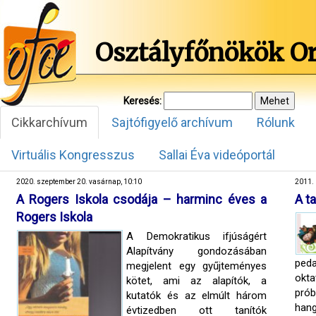
Osztályfőnökök O
Keresés:
Cikkarchívum
Sajtófigyelő archívum
Rólunk
Virtuális Kongresszus
Sallai Éva videóportál
2020. szeptember 20. vasárnap, 10:10
2011. 
A Rogers Iskola csodája – harminc éves a
A t
Rogers Iskola
A Demokratikus ifjúságért
Alapítvány gondozásában
ped
megjelent egy gyűjteményes
okta
kötet, ami az alapítók, a
prób
kutatók és az elmúlt három
han
évtizedben ott tanítók