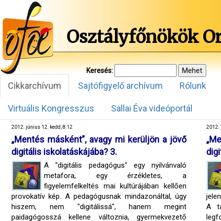
Osztályfőnökök O
Keresés:
Cikkarchívum
Sajtófigyelő archívum
Rólunk
Virtuális Kongresszus
Sallai Éva videóportál
2012. június 12. kedd, 8:12
2012. 
„Mentés másként”, avagy mi kerüljön a jövő
„Me
digitális iskolatáskájába? 3.
digi
A "digitális pedagógus" egy nyilvánvaló
metafora, egy érzékletes, a
figyelemfelkeltés mai kultúrájában kellően
provokatív kép. A pedagógusnak mindazonáltal, úgy
jele
hiszem, nem "digitálissá", hanem megint
A t
paidagógosszá kellene változnia, gyermekvezető
leg