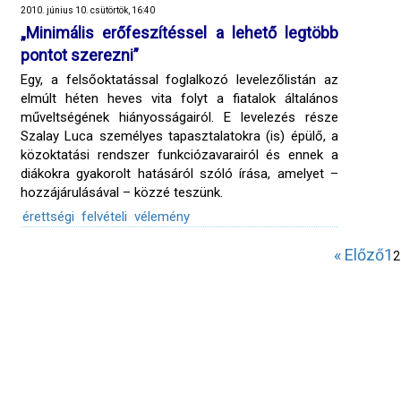
2010. június 10. csütörtök, 16:40
„Minimális erőfeszítéssel a lehető legtöbb
pontot szerezni”
Egy, a felsőoktatással foglalkozó levelezőlistán az
elmúlt héten heves vita folyt a fiatalok általános
műveltségének hiányosságairól. E levelezés része
Szalay Luca személyes tapasztalatokra (is) épülő, a
közoktatási rendszer funkciózavarairól és ennek a
diákokra gyakorolt hatásáról szóló írása, amelyet –
hozzájárulásával – közzé teszünk.
érettségi
felvételi
vélemény
« Előző
1
2