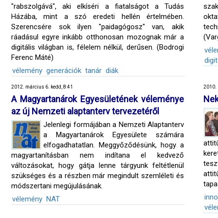
"rabszolgává", aki elkíséri a fiatalságot a Tudás
szak
Házába, mint a szó eredeti hellén értelmében.
okt
Szerencsére sok ilyen "paidagógosz" van, akik
tech
ráadásul egyre inkább otthonosan mozognak már a
(Var
digitális világban is, félelem nélkül, derűsen. (Bodrogi
vél
Ferenc Máté)
digi
vélemény
generációk
tanár
diák
2012. március 6. kedd, 8:41
2010. 
A Magyartanárok Egyesületének véleménye
Nek
az új Nemzeti alaptanterv tervezetéről
Jelenlegi formájában a Nemzeti Alaptanterv
a Magyartanárok Egyesülete számára
atti
elfogadhatatlan. Meggyőződésünk, hogy a
kere
magyartanításban nem indítana el kedvező
tes
változásokat, hogy gátja lenne tárgyunk feltétlenül
att
szükséges és a részben már megindult szemléleti és
tapa
módszertani megújulásának.
inno
vélemény
NAT
vél