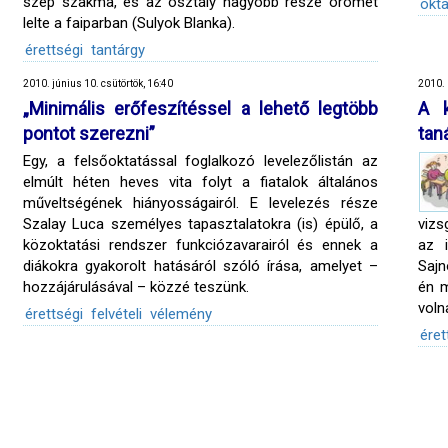
szép szakma, és az osztály nagyobb része örömét
okta
lelte a faiparban (Sulyok Blanka).
érettségi
tantárgy
2010. június 10. csütörtök, 16:40
2010. 
„Minimális erőfeszítéssel a lehető legtöbb
A k
pontot szerezni”
tan
Egy, a felsőoktatással foglalkozó levelezőlistán az
elmúlt héten heves vita folyt a fiatalok általános
műveltségének hiányosságairól. E levelezés része
Szalay Luca személyes tapasztalatokra (is) épülő, a
vizs
közoktatási rendszer funkciózavarairól és ennek a
az i
diákokra gyakorolt hatásáról szóló írása, amelyet –
Sajn
hozzájárulásával – közzé teszünk.
én 
voln
érettségi
felvételi
vélemény
éret