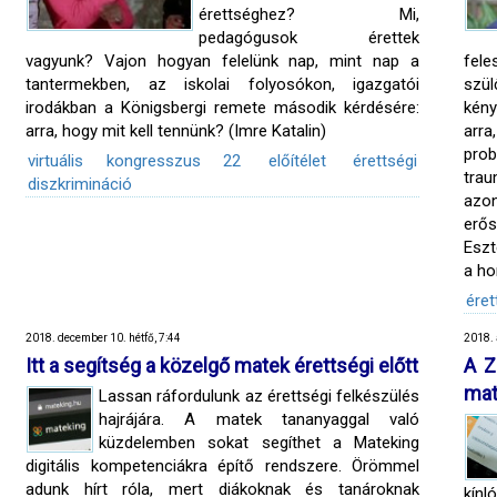
érettséghez? Mi,
pedagógusok érettek
vagyunk? Vajon hogyan felelünk nap, mint nap a
fele
tantermekben, az iskolai folyosókon, igazgatói
szü
irodákban a Königsbergi remete második kérdésére:
kény
arra, hogy mit kell tennünk? (Imre Katalin)
arr
prob
virtuális kongresszus 22
előítélet
érettségi
tra
diszkrimináció
azo
erő
Eszt
a ho
éret
2018. december 10. hétfő, 7:44
2018. 
Itt a segítség a közelgő matek érettségi előtt
A Z
mat
Lassan ráfordulunk az érettségi felkészülés
hajrájára. A matek tananyaggal való
küzdelemben sokat segíthet a Mateking
digitális kompetenciákra építő rendszere. Örömmel
adunk hírt róla, mert diákoknak és tanároknak
kínl