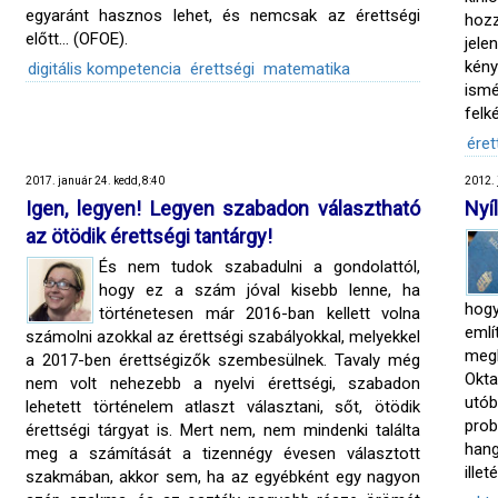
egyaránt hasznos lehet, és nemcsak az érettségi
hoz
előtt… (OFOE).
jele
kén
digitális kompetencia
érettségi
matematika
ismé
felk
éret
2017. január 24. kedd, 8:40
2012. 
Igen, legyen! Legyen szabadon választható
Nyí
az ötödik érettségi tantárgy!
És nem tudok szabadulni a gondolattól,
hogy ez a szám jóval kisebb lenne, ha
hogy
történetesen már 2016-ban kellett volna
emlí
számolni azokkal az érettségi szabályokkal, melyekkel
megb
a 2017-ben érettségizők szembesülnek. Tavaly még
Okta
nem volt nehezebb a nyelvi érettségi, szabadon
utób
lehetett történelem atlaszt választani, sőt, ötödik
pro
érettségi tárgyat is. Mert nem, nem mindenki találta
hang
meg a számítását a tizennégy évesen választott
ille
szakmában, akkor sem, ha az egyébként egy nagyon