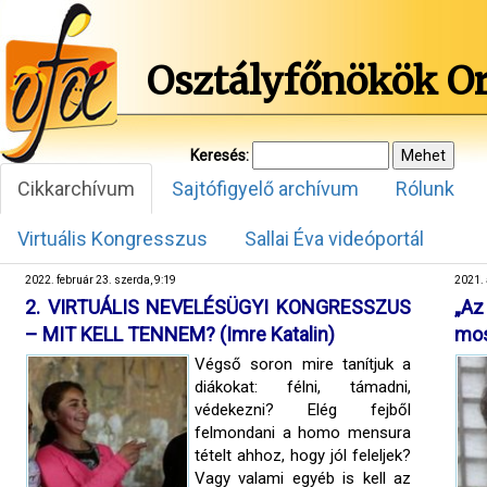
Osztályfőnökök O
Keresés:
Cikkarchívum
Sajtófigyelő archívum
Rólunk
Virtuális Kongresszus
Sallai Éva videóportál
2022. február 23. szerda, 9:19
2021. 
2. VIRTUÁLIS NEVELÉSÜGYI KONGRESSZUS
„Az
– MIT KELL TENNEM? (Imre Katalin)
mos
Végső soron mire tanítjuk a
diákokat: félni, támadni,
védekezni? Elég fejből
felmondani a homo mensura
tételt ahhoz, hogy jól feleljek?
Vagy valami egyéb is kell az