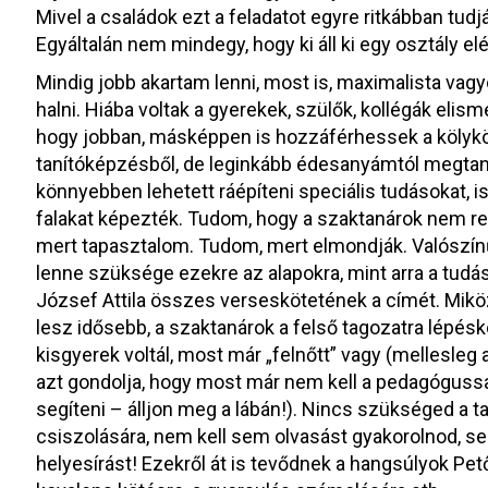
Mivel a családok ezt a feladatot egyre ritkábban tudj
Egyáltalán nem mindegy, hogy ki áll ki egy osztály el
Mindig jobb akartam lenni, most is, maximalista vagyo
halni. Hiába voltak a gyerekek, szülők, kollégák elis
hogy jobban, másképpen is hozzáférhessek a kölykö
tanítóképzésből, de leginkább édesanyámtól megtanul
könnyebben lehetett ráépíteni speciális tudásokat,
falakat képezték. Tudom, hogy a szaktanárok nem re
mert tapasztalom. Tudom, mert elmondják. Valószín
lenne szüksége ezekre az alapokra, mint arra a tudás
József Attila összes verseskötetének a címét. Mik
lesz idősebb, a szaktanárok a felső tagozatra lépés
kisgyerek voltál, most már „felnőtt” vagy (mellesleg
azt gondolja, hogy most már nem kell a pedagógussal 
segíteni – álljon meg a lábán!). Nincs szükséged a t
csiszolására, nem kell sem olvasást gyakorolnod, sem
helyesírást! Ezekről át is tevődnek a hangsúlyok Petőf