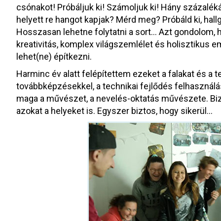
csónakot! Próbáljuk ki! Számoljuk ki! Hány százaléká
helyett re hangot kapjak? Mérd meg? Próbáld ki, hal
Hosszasan lehetne folytatni a sort… Azt gondolom, 
kreativitás, komplex világszemlélet és holisztikus 
lehet(ne) építkezni.
Harminc év alatt felépítettem ezeket a falakat és a
továbbképzésekkel, a technikai fejlődés felhasználás
maga a művészet, a nevelés-oktatás művészete. Bizt
azokat a helyeket is. Egyszer biztos, hogy sikerül…