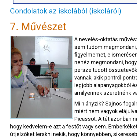
Gondolatok az iskolából (iskoláról)
7. Művészet
A nevelés-oktatás művész
sem tudom megmondani, ho
figyelmemet, elismerésem
nehéz megmondani, hogy m
persze tudott összetevők
vannak, akik pontról pont
legjobb alapanyagokból é
amilyennek szeretnénk va
Mi hiányzik? Sajnos fogal
miért nem vagyok elájulv
Picassot. A tét azonban ná
hogy kedvelem-e azt a festőt vagy sem. Emberkéket 
útjelzőket lerakni nekik, hogy könnyebben, sikerese