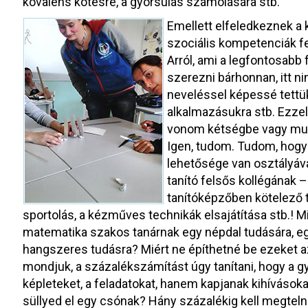
kovalens kötésre, a gyorsulás számolására stb.
Emellett elfeledkeznek a 
szociális kompetenciák fej
Arról, ami a legfontosabb
szerezni bárhonnan, itt ni
neveléssel képessé tettü
alkalmazásukra stb. Ezze
vonom kétségbe vagy mun
Igen, tudom. Tudom, hogy 
lehetősége van osztályáva
tanító felsős kollégának 
tanítóképzőben kötelező 
sportolás, a kézműves technikák elsajátítása stb.! 
matematika szakos tanárnak egy népdal tudására, e
hangszeres tudásra? Miért ne építhetné be ezeket a
mondjuk, a százalékszámítást úgy tanítani, hogy a 
képleteket, a feladatokat, hanem kapjanak kihívásoka
süllyed el egy csónak? Hány százalékig kell megtel