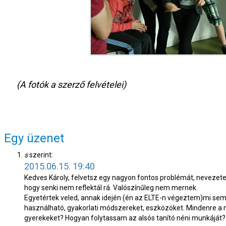
(A fotók a szerző felvételei)
Egy üzenet
s
szerint:
2015.06.15. 19:40
Kedves Károly, felvetsz egy nagyon fontos problémát, neveze
hogy senki nem reflektál rá. Valószínűleg nem mernek.
Egyetértek veled, annak idején (én az ELTE-n végeztem)mi sem
használható, gyakorlati módszereket, eszközöket. Mindenre a 
gyerekeket? Hogyan folytassam az alsós tanító néni munkáját? 