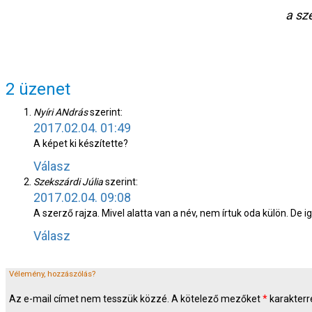
a sz
2 üzenet
Nyíri ANdrás
szerint:
2017.02.04. 01:49
A képet ki készítette?
Válasz
Szekszárdi Júlia
szerint:
2017.02.04. 09:08
A szerző rajza. Mivel alatta van a név, nem írtuk oda külön. De i
Válasz
Vélemény, hozzászólás?
Az e-mail címet nem tesszük közzé.
A kötelező mezőket
*
karakterre