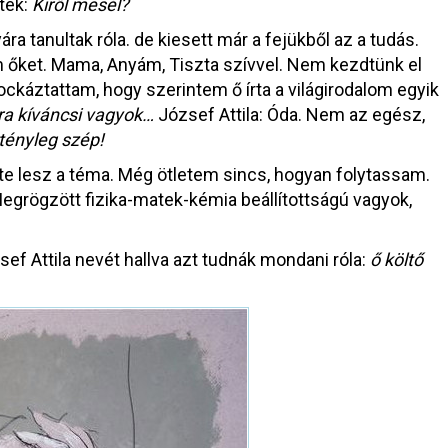
ztek:
Kiről mesél?
a tanultak róla. de kiesett már a fejükből az a tudás.
am őket. Mama, Anyám, Tiszta szívvel. Nem kezdtünk el
ckáztattam, hogy szerintem ő írta a világirodalom egyik
ra kíváncsi vagyok…
József Attila: Óda. Nem az egész,
 tényleg szép!
te lesz a téma. Még ötletem sincs, hogyan folytassam.
egrögzött fizika-matek-kémia beállítottságú vagyok,
ef Attila nevét hallva azt tudnák mondani róla:
ő költő