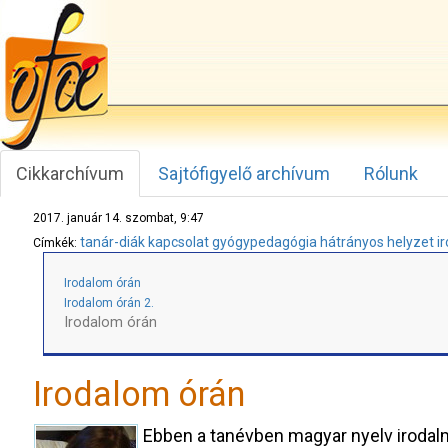
Cikkarchívum
Sajtófigyelő archívum
Rólunk
2017. január 14. szombat, 9:47
tanár-diák kapcsolat
gyógypedagógia
hátrányos helyzet
i
Címkék:
Irodalom órán
Irodalom órán 2.
Irodalom órán
Irodalom órán
Ebben a tanévben magyar nyelv irodalma