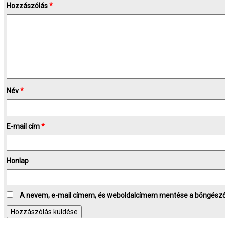
Hozzászólás
*
Név
*
E-mail cím
*
Honlap
A nevem, e-mail címem, és weboldalcímem mentése a böngész