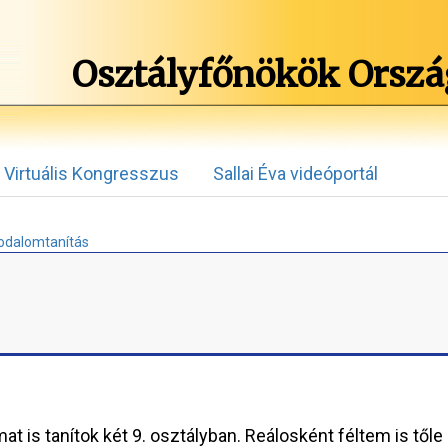
Osztályfőnökök Orszá
Virtuális Kongresszus
Sallai Éva videóportál
rodalomtanítás
t is tanítok két 9. osztályban. Reálosként féltem is tőle