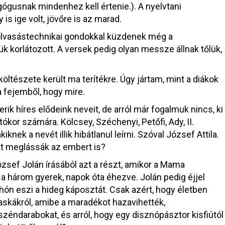
ógusnak mindenhez kell értenie.). A nyelvtani
is ige volt, jövőre is az marad.
olvasástechnikai gondokkal küzdenek még a
 korlátozott. A versek pedig olyan messze állnak tőlük,
öltészete került ma terítékre. Úgy jártam, mint a diákok
a fejemből, hogy mire.
k híres elődeink neveit, de arról már fogalmuk nincs, ki
ókor számára. Kölcsey, Széchenyi, Petőfi, Ady, II.
ek a nevét illik hibátlanul leírni. Szóval József Attila.
tt meglássák az embert is?
sef Jolán írásából azt a részt, amikor a Mama
 három gyerek, napok óta éhezve. Jolán pedig éjjel
ohón eszi a hideg káposztát. Csak azért, hogy életben
skákról, amibe a maradékot hazavihették,
 széndarabokat, és arról, hogy egy disznópásztor kisfiútól