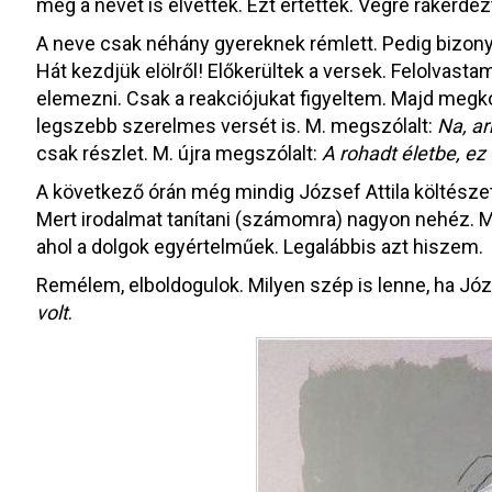
még a nevét is elvették. Ezt értették. Végre rákérde
A neve csak néhány gyereknek rémlett. Pedig bizonyár
Hát kezdjük elölről! Előkerültek a versek. Felolvast
elemezni. Csak a reakciójukat figyeltem. Majd megko
legszebb szerelmes versét is. M. megszólalt:
Na, ar
csak részlet. M. újra megszólalt:
A rohadt életbe, ez
A következő órán még mindig József Attila költésze
Mert irodalmat tanítani (számomra) nagyon nehéz. M
ahol a dolgok egyértelműek. Legalábbis azt hiszem.
Remélem, elboldogulok. Milyen szép is lenne, ha Józs
volt
.