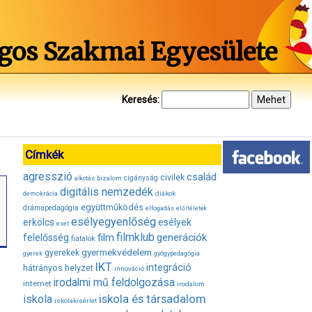
gos Szakmai Egyesülete
Keresés:
Címkék
agresszió
család
civilek
bizalom
cigányság
alkotás
digitális nemzedék
diákok
demokrácia
együttműködés
drámapedagógia
elfogadás
előítéletek
esélyegyenlőség
erkölcs
esélyek
eset
filmklub
film
generációk
felelősség
fiatalok
gyermekvédelem
gyerekek
gyerek
gyógypedagógia
IKT
integráció
hátrányos helyzet
innováció
irodalmi mű feldolgozása
internet
irodalom
iskola és társadalom
iskola
iskolakísérlet