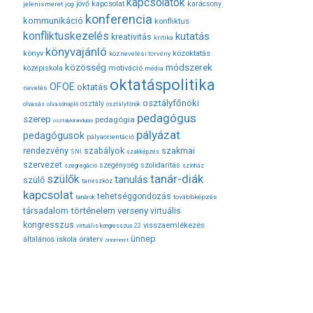
kapcsolatok
jövő
kapcsolat
karácsony
jelenismeret
jog
konferencia
kommunikáció
konfliktus
konfliktuskezelés
kutatás
kreativitás
kritika
könyvajánló
közoktatás
könyv
köznevelési törvény
módszerek
közösség
középiskola
motiváció
média
oktatáspolitika
OFOE
oktatás
nevelés
osztályfőnöki
osztály
olvasás
olvasónapló
osztályfőnök
pedagógus
szerep
pedagógia
osztálykirándulás
pályázat
pedagógusok
pályaorientáció
rendezvény
szabályok
szakmai
SNI
szakképzés
szervezet
szegénység
szolidaritás
szegregáció
színház
tanár-diák
szülők
tanulás
szülő
taneszköz
kapcsolat
tehetséggondozás
továbbképzés
tanárok
társadalom
történelem
verseny
virtuális
kongresszus
visszaemlékezés
virtuális kongresszus 22
ünnep
óraterv
általános iskola
önismeret