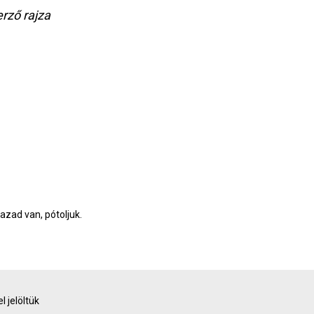
erző rajza
gazad van, pótoljuk.
l jelöltük