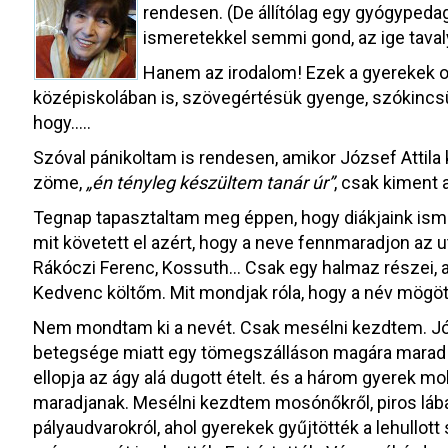
rendesen. (De állítólag egy gyógypedag
ismeretekkel semmi gond, az ige tavaly 
Hanem az irodalom! Ezek a gyerekek 
középiskolában is, szövegértésük gyenge, szókincsük
hogy…..
Szóval pánikoltam is rendesen, amikor József Attila k
zöme,
„én tényleg készültem tanár úr”
, csak kiment 
Tegnap tapasztaltam meg éppen, hogy diákjaink ismeri
mit követett el azért, hogy a neve fennmaradjon az ut
Rákóczi Ferenc, Kossuth… Csak egy halmaz részei, akikn
Kedvenc költőm. Mit mondjak róla, hogy a név mögö
Nem mondtam ki a nevét. Csak mesélni kezdtem. Józ
betegsége miatt egy tömegszálláson magára marad a
ellopja az ágy alá dugott ételt. és a három gyerek m
maradjanak. Mesélni kezdtem mosónőkről, piros lába
pályaudvarokról, ahol gyerekek gyűjtötték a lehullott