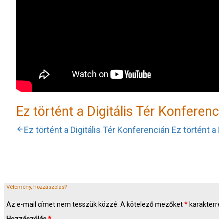
Ez történt a Digitális Tér Konferen
Ez történt a Digitális Tér Konferencián
Ez történt a
Vélemény, hozzászólás?
Az e-mail címet nem tesszük közzé.
A kötelező mezőket
*
karakterre