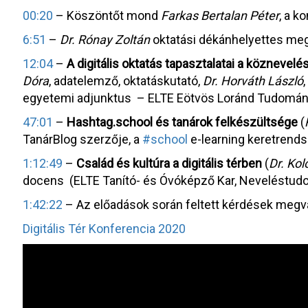
00:20
– Köszöntőt mond
Farkas Bertalan Péter
, a k
6:51
–
Dr. Rónay Zoltán
oktatási dékánhelyettes meg
12:04
–
A digitális oktatás tapasztalatai a köznevel
Dóra
, adatelemző, oktatáskutató,
Dr. Horváth László
egyetemi adjunktus – ELTE Eötvös Loránd Tudomán
47:01
–
Hashtag.school és tanárok felkészültsége
(
TanárBlog szerzője, a
#school
e-learning keretrendsz
1:12:49
–
Család és kultúra a digitális térben
(
Dr. Kol
docens (ELTE Tanító- és Óvóképző Kar, Neveléstud
1:42:22
– Az előadások során feltett kérdések megv
Digitális Tér Konferencia 2020