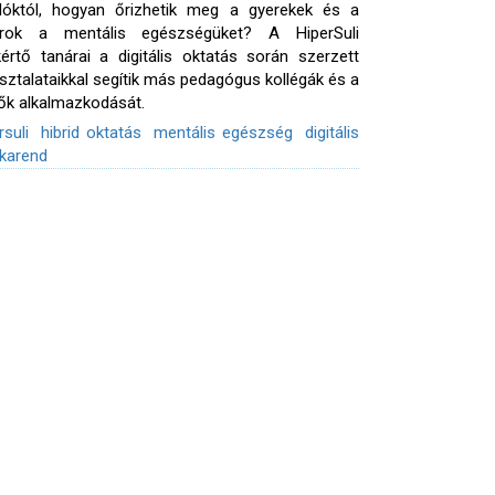
lóktól, hogyan őrizhetik meg a gyerekek és a
árok a mentális egészségüket? A HiperSuli
értő tanárai a digitális oktatás során szerzett
sztalataikkal segítik más pedagógus kollégák és a
ők alkalmazkodását.
rsuli
hibrid oktatás
mentális egészség
digitális
karend