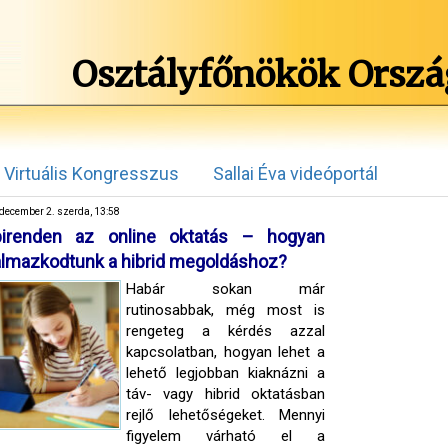
Osztályfőnökök Orszá
Virtuális Kongresszus
Sallai Éva videóportál
december 2. szerda, 13:58
irenden az online oktatás – hogyan
almazkodtunk a hibrid megoldáshoz?
Habár sokan már
rutinosabbak, még most is
rengeteg a kérdés azzal
kapcsolatban, hogyan lehet a
lehető legjobban kiaknázni a
táv- vagy hibrid oktatásban
rejlő lehetőségeket. Mennyi
figyelem várható el a