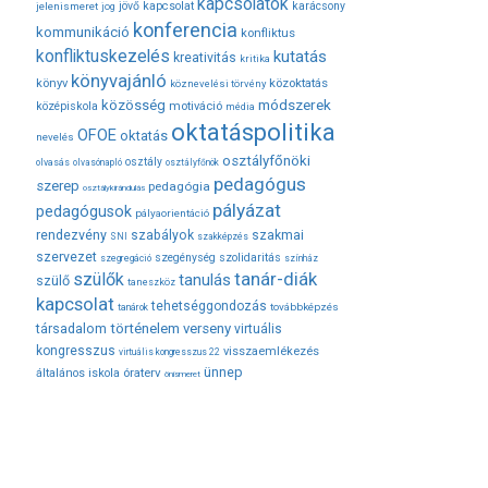
kapcsolatok
jövő
kapcsolat
karácsony
jelenismeret
jog
konferencia
kommunikáció
konfliktus
konfliktuskezelés
kutatás
kreativitás
kritika
könyvajánló
közoktatás
könyv
köznevelési törvény
módszerek
közösség
középiskola
motiváció
média
oktatáspolitika
OFOE
oktatás
nevelés
osztályfőnöki
osztály
olvasás
olvasónapló
osztályfőnök
pedagógus
szerep
pedagógia
osztálykirándulás
pályázat
pedagógusok
pályaorientáció
rendezvény
szabályok
szakmai
SNI
szakképzés
szervezet
szegénység
szolidaritás
szegregáció
színház
tanár-diák
szülők
tanulás
szülő
taneszköz
kapcsolat
tehetséggondozás
továbbképzés
tanárok
társadalom
történelem
verseny
virtuális
kongresszus
visszaemlékezés
virtuális kongresszus 22
ünnep
óraterv
általános iskola
önismeret