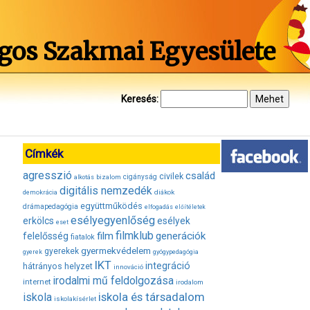
gos Szakmai Egyesülete
Keresés:
Címkék
agresszió
család
civilek
bizalom
cigányság
alkotás
digitális nemzedék
diákok
demokrácia
együttműködés
drámapedagógia
elfogadás
előítéletek
esélyegyenlőség
erkölcs
esélyek
eset
filmklub
film
generációk
felelősség
fiatalok
gyermekvédelem
gyerekek
gyerek
gyógypedagógia
IKT
integráció
hátrányos helyzet
innováció
irodalmi mű feldolgozása
internet
irodalom
iskola és társadalom
iskola
iskolakísérlet