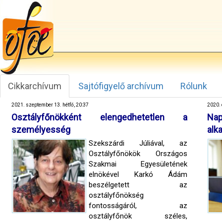
Cikkarchívum
Sajtófigyelő archívum
Rólunk
2021. szeptember 13. hétfő, 20:37
2020. 
Osztályfőnökként elengedhetetlen a
Nap
személyesség
alk
Szekszárdi Júliával, az
Osztályfőnökök Országos
Szakmai Egyesületének
elnökével Karkó Ádám
beszélgetett az
osztályfőnökség
fontosságáról, az
osztályfőnök széles,