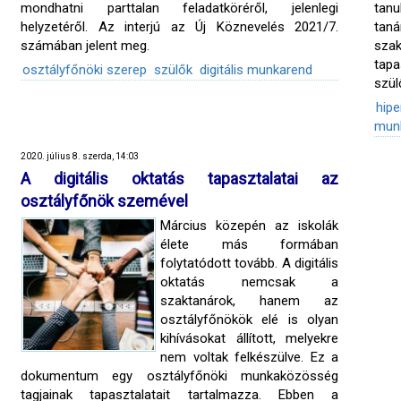
mondhatni parttalan feladatköréről, jelenlegi
tanu
helyzetéről. Az interjú az Új Köznevelés 2021/7.
tan
számában jelent meg.
szak
tapa
osztályfőnöki szerep
szülők
digitális munkarend
szül
hipe
mun
2020. július 8. szerda, 14:03
A digitális oktatás tapasztalatai az
osztályfőnök szemével
Március közepén az iskolák
élete más formában
folytatódott tovább. A digitális
oktatás nemcsak a
szaktanárok, hanem az
osztályfőnökök elé is olyan
kihívásokat állított, melyekre
nem voltak felkészülve. Ez a
dokumentum egy osztályfőnöki munkaközösség
tagjainak tapasztalatait tartalmazza. Ebben a