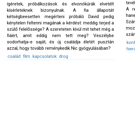
tevé
ígéretek, próbálkozások és elvonókúrák elvetélt
A r
kísérleteknek bizonyulnak. A fia állapotát
han
kétségbeesetten megérteni próbáló David pedig
Szá
kénytelen feltenni magának a kérdést: meddig terjed a
moz
szülő felelőssége? A szereteten kívül mit tehet még a
szám
fiáért, amit eddig nem tett meg? Veszélybe
sodorhatja-e saját, és új családja életét pusztán
konf
azzal, hogy tovább reménykedik Nic gyógyulásában?
hier
család
film
kapcsolatok
drog