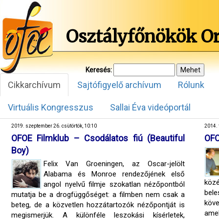
Osztályfőnökök O
Keresés:
Cikkarchívum
Sajtófigyelő archívum
Rólunk
Virtuális Kongresszus
Sallai Éva videóportál
2019. szeptember 26. csütörtök, 10:10
2014. 
OFOE Filmklub – Csodálatos fiú (Beautiful
OFO
Boy)
Felix Van Groeningen, az Oscar-jelölt
Alabama és Monroe rendezőjének első
köz
angol nyelvű filmje szokatlan nézőpontból
bele
mutatja be a drogfüggőséget: a filmben nem csak a
köve
beteg, de a közvetlen hozzátartozók nézőpontját is
ame
megismerjük. A különféle leszokási kísérletek,