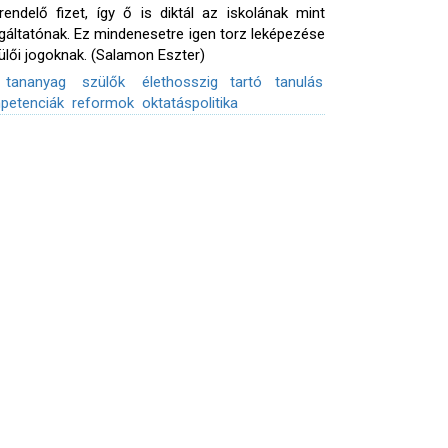
endelő fizet, így ő is diktál az iskolának mint
gáltatónak. Ez mindenesetre igen torz leképezése
ülői jogoknak. (Salamon Eszter)
tananyag
szülők
élethosszig tartó tanulás
petenciák
reformok
oktatáspolitika