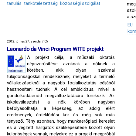
tanulás
tankötelezettség
közösségi szolgálat
megr
szol
a sz
EU
kom
2012. június 27. szerda, 7:05
Leonardo da Vinci Program WITE projekt
A projekt célja, a műszaki oktatás
népszerűsítése azoknak a nőknek a
körében, akik olyan szakmai
tulajdonságokkal rendelkeznek, melyeket a termelő
vállalkozásoknál a nagyobb foglalkoztatás céljából
hasznosítani tudnak. A cél ambiciózus, mivel a
gondolkodásmód megváltoztatására törekszik. Az
iskolaválasztást a nők körében nagyban
befolyásolhatja a képesség, az addig elért
eredmények, érdeklődési kör és még sok más
tényező. Tény azonban, hogy munkaerőpiaci kereslet
és a végzett hallgatók szakképesítése között olyan
különbségek vannak, melyekre ez a projekt megpróbál