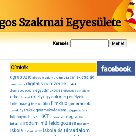
gos Szakmai Egyesülete
Keresés:
Címkék
agresszió
család
civilek
bizalom
cigányság
alkotás
digitális nemzedék
diákok
demokrácia
együttműködés
drámapedagógia
elfogadás
előítéletek
esélyegyenlőség
erkölcs
esélyek
eset
filmklub
film
generációk
felelősség
fiatalok
gyermekvédelem
gyerekek
gyerek
gyógypedagógia
IKT
integráció
hátrányos helyzet
innováció
irodalmi mű feldolgozása
internet
irodalom
iskola és társadalom
iskola
iskolakísérlet