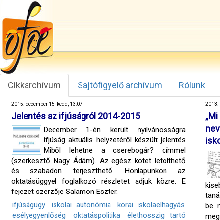
Cikkarchívum
Sajtófigyelő archívum
Rólunk
2015. december 15. kedd, 13:07
2013. 
Jelentés az ifjúságról 2014-2015
„Mi
nev
December 1-én került nyilvánosságra
ifjúság aktuális helyzetéről készült jelentés
isk
Miből lehetne a cserebogár? címmel
(szerkesztő Nagy Ádám). Az egész kötet letölthető
és szabadon terjeszthető. Honlapunkon az
oktatásüggyel foglalkozó részletet adjuk közre. E
kise
fejezet szerzője Salamon Eszter.
taná
ifjúságügy
iskolai autonómia
korai iskolaelhagyás
be n
esélyegyenlőség
oktatáspolitika
élethosszig tartó
megr