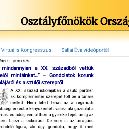
Osztályfőnökök Orszá
Virtuális Kongresszus
Sallai Éva videóportál
február 1. péntek, 8:28
 mindannyian a XX. századból vettük
elői mintáinkat…” – Gondolatok korunk
olájáról és a szülői szerepről
A XXI. század iskolájában a szülő partner,
aki komplementer szerepet tölt be a tanáré
mellett. Nem lehet tehát az a régimódi,
bbségi érzésbe kényszerített valaki, aki gazsulál a
rnak, és addig veri otthon a gyereke fejét, amíg az
em fejezi a leckeírást. De nem is az arrogáns
endelő-figura, aki úgy gondolja, hogy ő mint