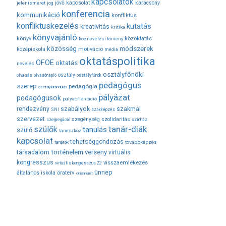
kapcsolatok
jövő
kapcsolat
karácsony
jelenismeret
jog
konferencia
kommunikáció
konfliktus
konfliktuskezelés
kutatás
kreativitás
kritika
könyvajánló
közoktatás
könyv
köznevelési törvény
módszerek
közösség
középiskola
motiváció
média
oktatáspolitika
OFOE
oktatás
nevelés
osztályfőnöki
osztály
olvasás
olvasónapló
osztályfőnök
pedagógus
szerep
pedagógia
osztálykirándulás
pályázat
pedagógusok
pályaorientáció
rendezvény
szabályok
szakmai
SNI
szakképzés
szervezet
szegénység
szolidaritás
szegregáció
színház
tanár-diák
szülők
tanulás
szülő
taneszköz
kapcsolat
tehetséggondozás
továbbképzés
tanárok
társadalom
történelem
verseny
virtuális
kongresszus
visszaemlékezés
virtuális kongresszus 22
ünnep
óraterv
általános iskola
önismeret