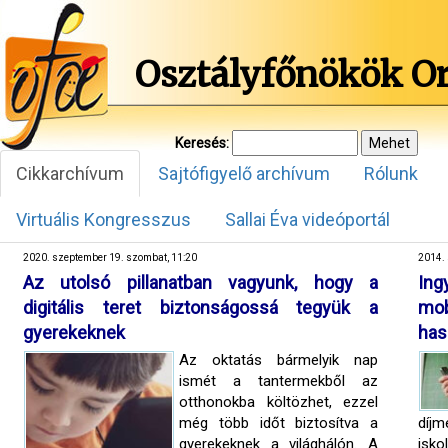
Osztályfőnökök O
Keresés:
Cikkarchívum
Sajtófigyelő archívum
Rólunk
Virtuális Kongresszus
Sallai Éva videóportál
2020. szeptember 19. szombat, 11:20
2014. 
Az utolsó pillanatban vagyunk, hogy a
In
digitális teret biztonságossá tegyük a
mo
gyerekeknek
has
Az oktatás bármelyik nap
ismét a tantermekből az
otthonokba költözhet, ezzel
még több időt biztosítva a
díj
gyerekeknek a világhálón. A
isk