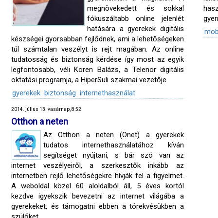
megnövekedett és sokkal
hasz
fókuszáltabb online jelenlét
gyer
hatására a gyerekek digitális
mobi
készségei gyorsabban fejlődnek, ami a lehetőségeken
túl számtalan veszélyt is rejt magában. Az online
tudatosság és biztonság kérdése így most az egyik
legfontosabb, véli Koren Balázs, a Telenor digitális
oktatási programja, a HiperSuli szakmai vezetője.
gyerekek
biztonság
internethasználat
2014. július 13. vasárnap, 8:52
Otthon a neten
Az Otthon a neten (Onet) a gyerekek
tudatos internethasználatához kíván
segítséget nyújtani, s bár szó van az
internet veszélyeiről, a szerkesztők inkább az
internetben rejlő lehetőségekre hívják fel a figyelmet.
A weboldal közel 60 aloldalból áll, 5 éves kortól
kezdve igyekszik bevezetni az internet világába a
gyerekeket, és támogatni ebben a törekvésükben a
szülőket.