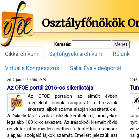
Osztályfőnökök O
Keresés:
Cikkarchívum
Sajtófigyelő archívum
Rólunk
Virtuális Kongresszus
Sallai Éva videóportál
2017. január 2. hétfő, 19:29
2016. 
Az OFOE portál 2016-os sikerlistája
Tün
Az OFOE portálon az elmúlt évben
megjelent írások rangsorát a hozzájuk
érkezett lájkok száma alapján készítettük el.
A "sikerlistára" azok a cikkek kerültek fel, amelyekre
kata
legalább 100 klikk érkezett. Az írásokból kiemelt rövid
nyit
részletek után minden esetben feltüntettük a rangsor
ves
alapjául szolgáló lájkok számát. Emellett jelezzük azt
hall