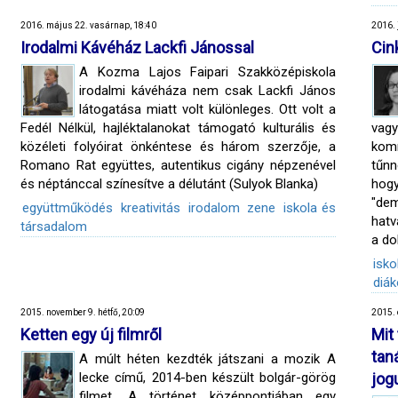
2016. május 22. vasárnap, 18:40
2016. 
Irodalmi Kávéház Lackfi Jánossal
Cin
A Kozma Lajos Faipari Szakközépiskola
irodalmi kávéháza nem csak Lackfi János
látogatása miatt volt különleges. Ott volt a
Fedél Nélkül, hajléktalanokat támogató kulturális és
vag
közéleti folyóirat önkéntese és három szerzője, a
kom
Romano Rat együttes, autentikus cigány népzenével
tűnn
és néptánccal színesítve a délutánt (Sulyok Blanka)
hog
"de
együttműködés
kreativitás
irodalom
zene
iskola és
hatv
társadalom
a do
isk
diák
2015. november 9. hétfő, 20:09
2015. 
Ketten egy új filmről
Mit
tan
A múlt héten kezdték játszani a mozik A
lecke című, 2014-ben készült bolgár-görög
jog
filmet. A történet középpontjában egy