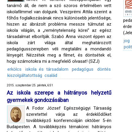
tanárnő áll, de nem a szó szoros értelmében vett
iskolafilmmel van dolgunk. Veszprémi Attila szerint a
főhős foglalkozásának nincs különösebb jelentősége,
ped
hiszen az ábrázolt probléma messze túlmutat az
érde
iskola világán, a „reménytelenség körei” az egész
(Jel
társadalmat elborítják. Szabó Anna viszont éppen az
jog
iskola zárt világa által meghatározott
poli
pedagógusszerepben véli megtalálni a mondandó
lényegét. Nézzétek meg a filmet, és döntsétek el,
hogy számotokra mi a megfelelő olvasat! (SZJ)
erkölcs
iskola és társadalom
pedagógus
döntés
kiszolgáltatottság
család
2015. szeptember 25. péntek, 6:51
Az iskola szerepe a hátrányos helyzetű
gyermekek gondozásában
A Fodor József Egészségügyi Társaság
szeretettel várja az érdeklődőket
továbbképző konferenciáján október 5-én
Budapesten. A továbbképzés témakörei: hátrányos