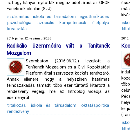
is, hogy hányan nyitották meg az adott írást az OFOE
éss
Facebook oldalán (SzJ).
másk
kívá
szolidaritás
iskola és társadalom
együttműködés
pszichológia
szociális kompetenciák
életpálya
isk
kreativitás
tilt
2016. június 12. vasárnap, 20:36
2016. 
Radikális üzemmódra vált a Tanítanék
Koc
Mozgalom
Szombaton (2016.06.12.) lezajlott a
Tanítanék Mozgalom és a Civil Közoktatási
indu
Platform által szervezett kockás tanévzáró.
köze
Annak ellenére, hogy a helyszínen hatalmas
több
felhőszakadás támadt, több ezer tüntető kitartott a
dél
rendezvény végéig. Íme az Introblog videója az
Péc
eseményről.
hely
tiltakozás
iskola és társadalom
oktatáspolitika
kérj
rendezvény
(Tan
isk
tilt