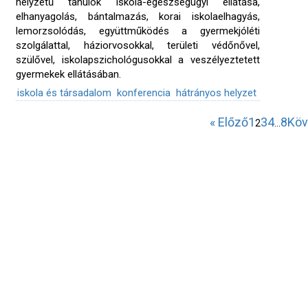
helyzetű tanulók iskola-egészségügyi ellátása,
elhanyagolás, bántalmazás, korai iskolaelhagyás,
lemorzsolódás, együttműködés a gyermekjóléti
szolgálattal, háziorvosokkal, területi védőnővel,
szülővel, iskolapszichológusokkal a veszélyeztetett
gyermekek ellátásában.
iskola és társadalom
konferencia
hátrányos helyzet
« Előző
1
3
4
8
Köv
2
…