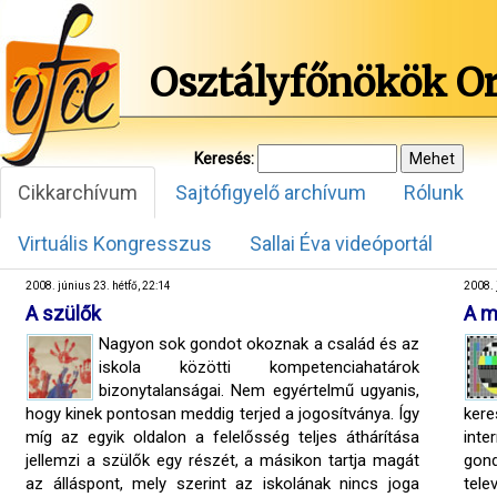
Osztályfőnökök O
Keresés:
Cikkarchívum
Sajtófigyelő archívum
Rólunk
Virtuális Kongresszus
Sallai Éva videóportál
2008. június 23. hétfő, 22:14
2008. 
A szülők
A m
Nagyon sok gondot okoznak a család és az
iskola közötti kompetenciahatárok
bizonytalanságai. Nem egyértelmű ugyanis,
hogy kinek pontosan meddig terjed a jogosítványa. Így
kere
míg az egyik oldalon a felelősség teljes áthárítása
int
jellemzi a szülők egy részét, a másikon tartja magát
gon
az álláspont, mely szerint az iskolának nincs joga
tele