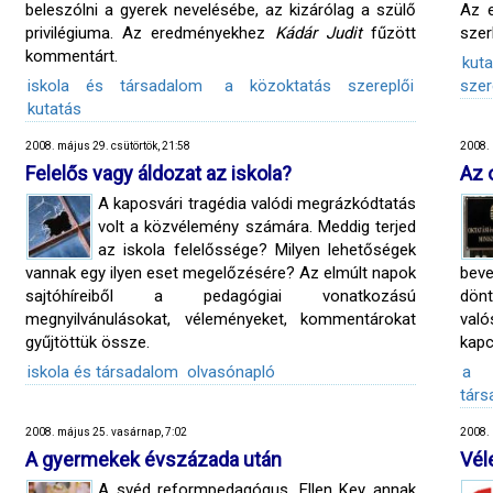
beleszólni a gyerek nevelésébe, az kizárólag a szülő
Az 
privilégiuma. Az eredményekhez
Kádár Judit
fűzött
szer
kommentárt.
kuta
iskola és társadalom
a közoktatás szereplői
szer
kutatás
2008. május 29. csütörtök, 21:58
2008. 
Felelős vagy áldozat az iskola?
Az 
A kaposvári tragédia valódi megrázkódtatás
volt a közvélemény számára. Meddig terjed
az iskola felelőssége? Milyen lehetőségek
vannak egy ilyen eset megelőzésére? Az elmúlt napok
bev
sajtóhíreiből a pedagógiai vonatkozású
dön
megnyilvánulásokat, véleményeket, kommentárokat
val
gyűjtöttük össze.
kapc
iskola és társadalom
olvasónapló
a k
társ
2008. május 25. vasárnap, 7:02
2008. 
A gyermekek évszázada után
Vél
A svéd reformpedagógus, Ellen Key annak