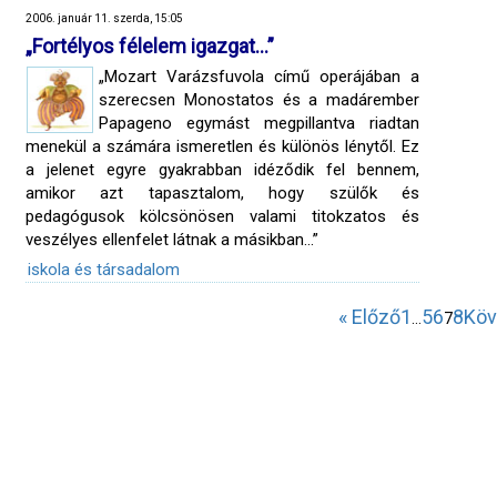
2006. január 11. szerda, 15:05
„Fortélyos félelem igazgat…”
„Mozart Varázsfuvola című operájában a
szerecsen Monostatos és a madárember
Papageno egymást megpillantva riadtan
menekül a számára ismeretlen és különös lénytől. Ez
a jelenet egyre gyakrabban idéződik fel bennem,
amikor azt tapasztalom, hogy szülők és
pedagógusok kölcsönösen valami titokzatos és
veszélyes ellenfelet látnak a másikban...”
iskola és társadalom
« Előző
1
5
6
8
Köv
…
7