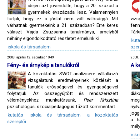
idején azt jövendölte, hogy a 20. század a
gyermekek évszázada lesz. Valamennyien
tudjuk, hogy ez a jóslat nem vált valósággá. Mit
vizs
várhatnak gyermekeink a 21. században? Erre keres
fen
választ Vajda Zsuzsanna tanulmánya, amelyből
Tárk
néhány elgondolkodtató részletet emelünk ki.
kuta
iskola és társadalom
szer
2008. április 12. szombat, 10:49
2008. 
Fény- és árnykép a tanulókról
A k
A közoktatás SWOT-analízisére vállalkozó
vizsgálatunk eredményeinek közlését a
tanulók erősségeivel és gyengeségeivel
folytatjuk. Az összegyűjtött és rendszerezett
diák
véleményekhez munkatársunk,
Peer Krisztina
megs
pszichológus, szociálpedagógus fűzött kommentárt.
nyil
jogg
kutatás
iskola és társadalom
a közoktatás
a h
szereplői
mély
isko