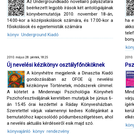
Az Undergroundkiadó novellaíró pályázatára
beérkezett legjobb írások két antológiájának
könyvbemutatója 2010. november 18-án,
14.00-kor a középiskolások számára, és 17.00-kor a
ha e
főiskolások és egyetemisták számára
akk
tele
könyv
Underground Kiadó
bony
kön
2010. május 28. péntek, 18:25
2010. 
Új nevelési kézikönyv osztályfőnököknek
Psz
A könyvhétre megjelenik a Dinasztia Kiadó
gondozásában az OFOE új nevelési
kézikönyve Történetek, módszerek címmel.
A kötetet a Mindennapi Pszichológia Könyvheti
Mind
Pszichofesztiváljának keretében mutatjuk be június 6-
várj
án 15.45 órai kezdettel a Ráday Könyvesházban.
ígér
Szeretettel várjuk valamennyi kedves Kollégánkat a
ker
bemutatóhoz kapcsolódó pódiumbeszélgetésen, ahol
elké
a nevelés aktuális kérdéseiről esik majd szó.
kön
könyvajánló
könyv
rendezvény