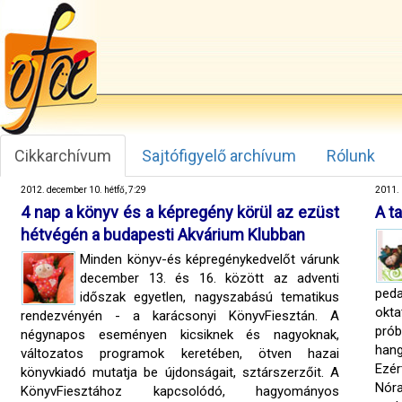
Cikkarchívum
Sajtófigyelő archívum
Rólunk
2012. december 10. hétfő, 7:29
2011. 
4 nap a könyv és a képregény körül az ezüst
A t
hétvégén a budapesti Akvárium Klubban
Minden könyv-és képregénykedvelőt várunk
december 13. és 16. között az adventi
ped
időszak egyetlen, nagyszabású tematikus
okta
rendezvényén - a karácsonyi KönyvFiesztán. A
prób
négynapos eseményen kicsiknek és nagyoknak,
han
változatos programok keretében, ötven hazai
Ezér
könyvkiadó mutatja be újdonságait, sztárszerzőit. A
Nóra
KönyvFiesztához kapcsolódó, hagyományos