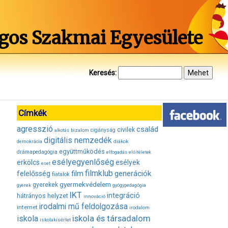
gos Szakmai Egyesülete
Keresés:
Címkék
agresszió
család
civilek
bizalom
cigányság
alkotás
digitális nemzedék
diákok
demokrácia
együttműködés
drámapedagógia
elfogadás
előítéletek
esélyegyenlőség
erkölcs
esélyek
eset
filmklub
film
generációk
felelősség
fiatalok
gyermekvédelem
gyerekek
gyerek
gyógypedagógia
IKT
integráció
hátrányos helyzet
innováció
irodalmi mű feldolgozása
internet
irodalom
iskola és társadalom
iskola
iskolakísérlet