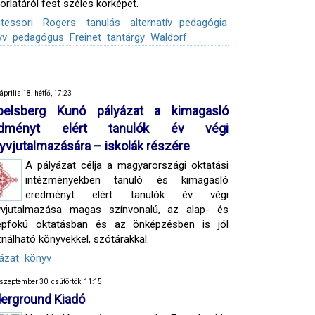
orlatáról fest széles körképet.
tessori
Rogers
tanulás
alternatív pedagógia
yv
pedagógus
Freinet
tantárgy
Waldorf
április 18. hétfő, 17:23
belsberg Kunó pályázat a kimagasló
edményt elért tanulók év végi
yvjutalmazására – iskolák részére
A pályázat célja a magyarországi oktatási
intézményekben tanuló és kimagasló
eredményt elért tanulók év végi
yvjutalmazása magas színvonalú, az alap- és
épfokú oktatásban és az önképzésben is jól
nálható könyvekkel, szótárakkal.
ázat
könyv
szeptember 30. csütörtök, 11:15
erground Kiadó