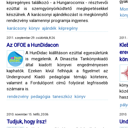
gyak
képregényes találkozó - a Hungarocomix - résztvevői
ezúttal is szemgyönyörködtető meglepetésekkel
Mon
készülnek. A karácsonyi ajándékozást is megkönnyítő
kön
rendezvény valamennyi programja ingyenes.
karácsony
könyv
ajándék
képregény
2011. szeptember 29. csütörtök, 8:26
2011. 
Az OFOE a HunDidacon
Kle
er
A HunDidac kiállításon ezúttal egyesületünk
is megjelenik. A Dinasztia Tankönyvkiadó
kön
által kiadott könyvei engedményesen
kaphatók. Ezeken kívül felhívjuk a figyelmet az
Underground Kiadó pedagógiai témájú köteteire,
valamint a Fordulópont című folyóirat legfrissebb
kön
számaira is.
köz
rendezvény
pedagógia
taneszköz
könyv
hasz
pály
2010. november 15. hétfő, 20:06
2010. 
Tudjuk, hogy írsz!
Und