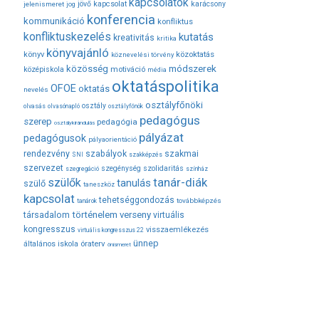
kapcsolatok
jövő
kapcsolat
karácsony
jelenismeret
jog
konferencia
kommunikáció
konfliktus
konfliktuskezelés
kutatás
kreativitás
kritika
könyvajánló
közoktatás
könyv
köznevelési törvény
módszerek
közösség
középiskola
motiváció
média
oktatáspolitika
OFOE
oktatás
nevelés
osztályfőnöki
osztály
olvasás
olvasónapló
osztályfőnök
pedagógus
szerep
pedagógia
osztálykirándulás
pályázat
pedagógusok
pályaorientáció
rendezvény
szabályok
szakmai
SNI
szakképzés
szervezet
szegénység
szolidaritás
szegregáció
színház
tanár-diák
szülők
tanulás
szülő
taneszköz
kapcsolat
tehetséggondozás
továbbképzés
tanárok
társadalom
történelem
verseny
virtuális
kongresszus
visszaemlékezés
virtuális kongresszus 22
ünnep
óraterv
általános iskola
önismeret