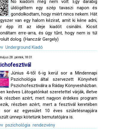
No kiadóm még nem volt. Egy darabig
üldögéltem egy szép tavaszi napon és
gondolkodtam, hogy miért nincs nekem. Hát
gyszer van egy halom kézirat, amit ki kéne adni,
or épp itt az ideje kiadót csinálni. Kicsit
fonáltam erre-arra, és úgy tűnt, hogy nem is túl
olult dolog. (Hanczár Gergely)
yv
Underground Kiadó
május 28. péntek, 18:01
ichofesztivál
Június 4-től 6-ig kerül sor a Mindennapi
Pszichológia által szervezett Könyvheti
Pszichofesztiválra a Ráday Könyvesházban.
en kedves Látogatónkat szeretettel várják, illetve
uk részben azért, mert nagyon érdekes program
kezik, részben azért, mert a fesztivál keretében
ül sor az egyesület 10 éves születésnapjára
szült ünnepi kötetünk bemutatójára is.
yv
pszichológia
rendezvény