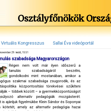
Osztályfőnökök Orszá
Virtuális Kongresszus
Sallai Éva videóportál
november 29. kedd, 15:51
anulás szabadsága Magyarországon
Régen nem volt már ilyen időszerű a
tanulás szabadságáról beszélni,
gondolkodni mint mostanában, amikor a
agógus szakmai szabadsága zsugorodik, és az
táspolitika központosítási törekvései szűkíteni
álják – többek között – a gyermekközpontúságot
gsúlyozó alternatív pedagógiák mozgásterét.
t is ajánljuk figyelmükbe Klein Sándor és Soponyai
 kötetét, amely az alternatív pedagógia hazai