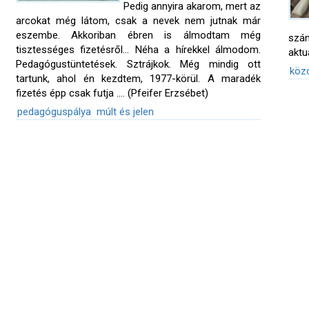
Pedig annyira akarom, mert az
arcokat még látom, csak a nevek nem jutnak már
eszembe. Akkoriban ébren is álmodtam még
szá
tisztességes fizetésről... Néha a hírekkel álmodom.
aktu
Pedagógustüntetések. Sztrájkok. Még mindig ott
köz
tartunk, ahol én kezdtem, 1977-körül. A maradék
fizetés épp csak futja …. (Pfeifer Erzsébet)
pedagóguspálya
múlt és jelen