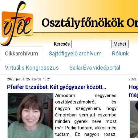
Osztályfőnökök O
Keresés:
Cikkarchívum
Sajtófigyelő archívum
Rólunk
Virtuális Kongresszus
Sallai Éva videóportál
2023. január 25. szerda, 15:21
2022. 
Pfeifer Erzsébet: Két gyógyszer között…
Ho
mag
Álmodom negyvenes
osztályétszámokról, és
nagyon szégyenlem, hogy
álmomban sem jut eszembe
minden gyerek neve most
már. Pedig tudtam, akkor még
tudtam. Ez nagyon rossz.