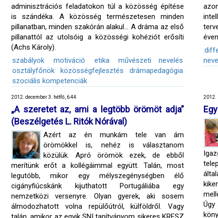
adminisztrációs feladatokon túl a közösség építése
azo
is szándéka. A közösség természetesen minden
inte
pillanatban, minden szakórán alakul… A dráma az első
terv
pillanattól az utolsóig a közösségi kohéziót erősíti
éven
(Achs Károly).
diff
szabályok
motiváció
etika
művészeti nevelés
neve
osztályfőnök
közösségfejlesztés
drámapedagógia
szociális kompetenciák
2012. december 3. hétfő, 6:44
2012. 
„A szeretet az, ami a legtöbb örömöt adja”
Egy
(Beszélgetés L. Ritók Nórával)
Azért az én munkám tele van ám
örömökkel is, nehéz is választanom
Iga
közülük. Apró örömök ezek, de ebből
tele
merítünk erőt a kollégáimmal együtt. Talán, most
álta
legutóbb, mikor egy mélyszegénységben élő
kike
cigányfiúcskánk kijuthatott Portugáliába egy
mell
nemzetközi versenyre. Olyan gyerek, aki sosem
Úgy 
álmodozhatott volna repülőútról, külföldről. Vagy
köny
talán, amikor az egyik SNI tanítványom sikeres KRESZ