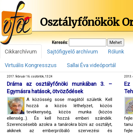
Osztályfőnökök O
Keresés:
Cikkarchívum
Sajtófigyelő archívum
Rólunk
Virtuális Kongresszus
Sallai Éva videóportál
2017. február 16. csütörtök, 13:24
2013. 
Dráma az osztályfőnöki munkában 3. –
Ez 
Egymásra hatások, ötvöződések
Teh
A közösség sose magától születik. Kell
hozzá a közös léthelyzet, közös
tevékenység, közös munka (közös
ellenség…). És kell hozzá emberi szándék.
fejl
Szerencsésebb azokra a tanárokra bízni az osztályt,
tanu
akiknek az emberpróbáló szervezési és
fejl