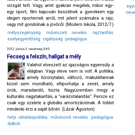
vizsgát tett. Vagy, amit gyakran megélek, mikor egy-
egy
egy riport, film kapcsán beszélnek a gyerekeim egy
neve
idegen riporternek arról, mit jelent számukra a rajz,
vagy mit gondolnak a jövőről. (Modern Iskola, 2012/7.)
mélyszegénység
művészeti nevelés
rajztanítás
esélyegyenlőség
cigányság
pedagógus
2012. június 3. vasárnap, 9:40
Fecseg a felszín, hallgat a mély
Valahol elveszett az igazságos egyensúly a
világban. Vagy eleve nem is volt. A politika,
amely bizonytalan, változó, makulátlannak
közel sem mondható, eltiporhatja a zenét, amely
örök, maradandó, tiszta. Nagyüzemben megy a
kulturális nagytakarítás, a "varázstalanítás". Persze ez
csak egy szelete a globális amortizációnak. A többit
mindenki érzi a saját bőrén. (Lázár Ágoston)
helyi oktatáspolitika
művészeti nevelés
pedagógus
diákok