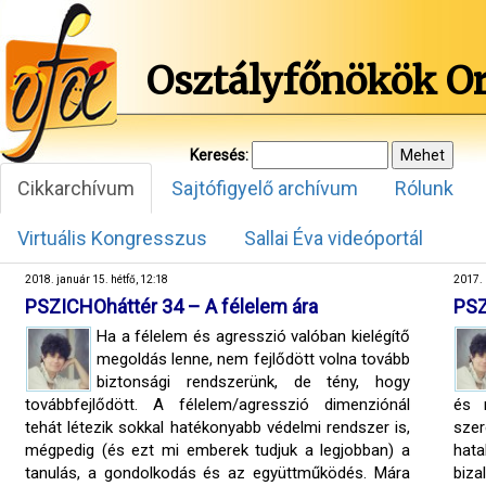
Osztályfőnökök O
Keresés:
Cikkarchívum
Sajtófigyelő archívum
Rólunk
Virtuális Kongresszus
Sallai Éva videóportál
2018. január 15. hétfő, 12:18
2017. 
PSZICHOháttér 34 – A félelem ára
PSZ
Ha a félelem és agresszió valóban kielégítő
megoldás lenne, nem fejlődött volna tovább
biztonsági rendszerünk, de tény, hogy
továbbfejlődött. A félelem/agresszió dimenziónál
és m
tehát létezik sokkal hatékonyabb védelmi rendszer is,
szer
mégpedig (és ezt mi emberek tudjuk a legjobban) a
hata
tanulás, a gondolkodás és az együttműködés. Mára
biza