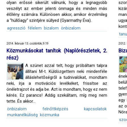
olyan erőssé sikerült válnunk, hogy a legnagyobb
szor
veszélyt az ember jelenti önmaga és minden más
kiz
élőlény számára. Különösen akkor, amikor érzelmileg
mani
a "hüllőagy" szintjére süllyed (Gyarmathy Éva).
ugya
kont
agresszió
félelem
bizalom
önbizalom
tanu
2014. február 13. csütörtök, 9:19
2012. 
Közmunkásokat tanítok (Naplórészletek, 2.
Biz
rész)
A szünet azzal telt, hogy próbáltam talpra
állítani M-t. Küldözgettem neki mindenféle
ének
álláslehetőségről a tudnivalókat, mondtam
belü
neki, írja a motivációs levélkéket, frissítse az
tel
önéletrajzot és adja be. Azt is mondtam, hogy ez nem
gyer
kérés. Ez parancs! Addig szekáltam, míg meg nem
egy 
tette. És akkor...
az o
önbizalom
felnőttképzés
kapcsolatok
Nóra
munkanélküliség
közmunka
szoc