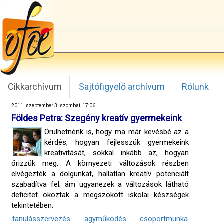
Cikkarchívum
Sajtófigyelő archívum
Rólunk
2011. szeptember 3. szombat, 17:06
Földes Petra: Szegény kreatív gyermekeink
Örülhetnénk is, hogy ma már kevésbé az a
kérdés, hogyan fejlesszük gyermekeink
kreativitását, sokkal inkább az, hogyan
őrizzük meg. A környezeti változások részben
elvégezték a dolgunkat, hallatlan kreatív potenciált
szabadítva fel; ám ugyanezek a változások látható
deficitet okoztak a megszokott iskolai készségek
tekintetében.
tanulásszervezés
agyműködés
csoportmunka