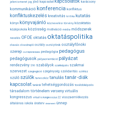
kapcsolatok
jövő
kapcsolat
karácsony
jelenismeret
jog
konferencia
kommunikáció
konfliktus
konfliktuskezelés
kutatás
kreativitás
kritika
könyvajánló
közoktatás
könyv
köznevelési törvény
módszerek
közösség
középiskola
motiváció
média
oktatáspolitika
OFOE
oktatás
nevelés
osztályfőnöki
osztály
olvasás
olvasónapló
osztályfőnök
pedagógus
szerep
pedagógia
osztálykirándulás
pályázat
pedagógusok
pályaorientáció
rendezvény
szabályok
szakmai
SNI
szakképzés
szervezet
szegénység
szolidaritás
szegregáció
színház
tanár-diák
szülők
tanulás
szülő
taneszköz
kapcsolat
tehetséggondozás
továbbképzés
tanárok
társadalom
történelem
verseny
virtuális
kongresszus
visszaemlékezés
virtuális kongresszus 22
ünnep
óraterv
általános iskola
önismeret