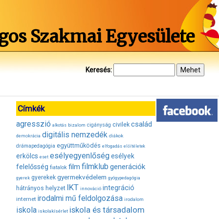
gos Szakmai Egyesülete
Keresés:
Címkék
agresszió
család
civilek
bizalom
cigányság
alkotás
digitális nemzedék
diákok
demokrácia
együttműködés
drámapedagógia
elfogadás
előítéletek
esélyegyenlőség
erkölcs
esélyek
eset
filmklub
film
generációk
felelősség
fiatalok
gyermekvédelem
gyerekek
gyerek
gyógypedagógia
IKT
integráció
hátrányos helyzet
innováció
irodalmi mű feldolgozása
internet
irodalom
iskola és társadalom
iskola
iskolakísérlet