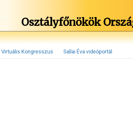
Osztályfőnökök Orszá
Virtuális Kongresszus
Sallai Éva videóportál