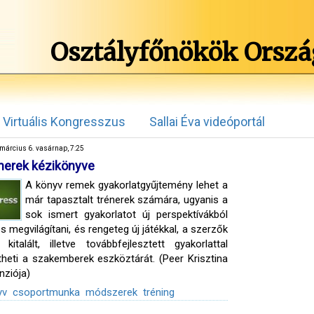
Osztályfőnökök Orszá
Virtuális Kongresszus
Sallai Éva videóportál
március 6. vasárnap, 7:25
nerek kézikönyve
A könyv remek gyakorlatgyűjtemény lehet a
már tapasztalt trénerek számára, ugyanis a
sok ismert gyakorlatot új perspektívákból
s megvilágítani, és rengeteg új játékkal, a szerzők
l kitalált, illetve továbbfejlesztett gyakorlattal
theti a szakemberek eszköztárát. (Peer Krisztina
nziója)
yv
csoportmunka
módszerek
tréning