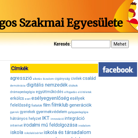
gos Szakmai Egyesülete
Keresés:
Címkék
agresszió
család
civilek
bizalom
cigányság
alkotás
digitális nemzedék
diákok
demokrácia
együttműködés
drámapedagógia
elfogadás
előítéletek
esélyegyenlőség
erkölcs
esélyek
eset
filmklub
film
generációk
felelősség
fiatalok
gyermekvédelem
gyerekek
gyerek
gyógypedagógia
IKT
integráció
hátrányos helyzet
innováció
irodalmi mű feldolgozása
internet
irodalom
iskola és társadalom
iskola
iskolakísérlet