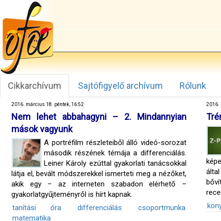
Cikkarchívum
Sajtófigyelő archívum
Rólunk
2016. március 18. péntek, 16:52
2016. 
Nem lehet abbahagyni – 2. Mindannyian
Tré
mások vagyunk
A portréfilm részleteiből álló videó-sorozat
második részének témája a differenciálás.
képe
Leiner Károly ezúttal gyakorlati tanácsokkal
álta
látja el, bevált módszerekkel ismerteti meg a nézőket,
bőví
akik egy – az interneten szabadon elérhető –
rece
gyakorlatgyűjteményről is hírt kapnak.
kön
tanítási óra
differenciálás
csoportmunka
matematika