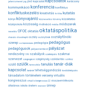
kapcsolatok
jövő
kapcsolat
karácsony
jelenismeret
jog
konferencia
kommunikáció
konfliktus
konfliktuskezelés
kutatás
kreativitás
kritika
könyvajánló
közoktatás
könyv
köznevelési törvény
módszerek
közösség
középiskola
motiváció
média
oktatáspolitika
OFOE
oktatás
nevelés
osztályfőnöki
osztály
olvasás
olvasónapló
osztályfőnök
pedagógus
szerep
pedagógia
osztálykirándulás
pályázat
pedagógusok
pályaorientáció
rendezvény
szabályok
szakmai
SNI
szakképzés
szervezet
szegénység
szolidaritás
szegregáció
színház
tanár-diák
szülők
tanulás
szülő
taneszköz
kapcsolat
tehetséggondozás
továbbképzés
tanárok
társadalom
történelem
verseny
virtuális
kongresszus
visszaemlékezés
virtuális kongresszus 22
ünnep
óraterv
általános iskola
önismeret