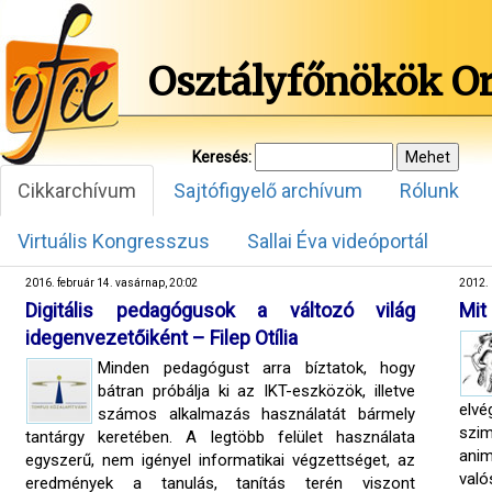
Osztályfőnökök O
Keresés:
Cikkarchívum
Sajtófigyelő archívum
Rólunk
Virtuális Kongresszus
Sallai Éva videóportál
2016. február 14. vasárnap, 20:02
2012. 
Digitális pedagógusok a változó világ
Mit
idegenvezetőiként – Filep Otília
Minden pedagógust arra bíztatok, hogy
bátran próbálja ki az IKT-eszközök, illetve
elvé
számos alkalmazás használatát bármely
szi
tantárgy keretében. A legtöbb felület használata
ani
egyszerű, nem igényel informatikai végzettséget, az
való
eredmények a tanulás, tanítás terén viszont