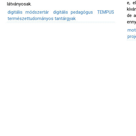
e, e
látványosak.
kívá
digitális módszertár
digitális pedagógus
TEMPUS
de a
természettudományos tantárgyak
enny
mot
pro